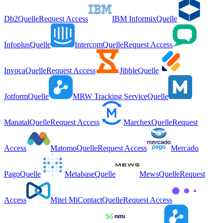
Db2
Quelle
Request Access
IBM Informix
Quelle
Infoplus
Quelle
Intercom
Quelle
Request Access
Invoca
Quelle
Request Access
Jibble
Quelle
Jotform
Quelle
MRW Tracking Service
Quelle
Manatal
Quelle
Request Access
Marchex
Quelle
Request
Access
Matomo
Quelle
Request Access
Mercado
Pago
Quelle
Metabase
Quelle
Mews
Quelle
Request
Access
Mitel MiContact
Quelle
Request Access