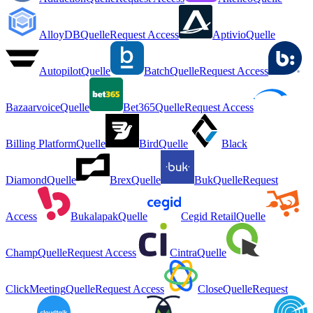
AlloyDB
Quelle
Request Access
Aptivio
Quelle
Autopilot
Quelle
Batch
Quelle
Request Access
Bazaarvoice
Quelle
Bet365
Quelle
Request Access
Billing Platform
Quelle
Bird
Quelle
Black
Diamond
Quelle
Brex
Quelle
Buk
Quelle
Request
Access
Bukalapak
Quelle
Cegid Retail
Quelle
Champ
Quelle
Request Access
Cintra
Quelle
ClickMeeting
Quelle
Request Access
Close
Quelle
Request