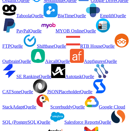
Organic
Quelle
Sendinblue
Quelle
Google Drive
Quelle
Taboola
Quelle
BigTime
Quelle
Emplifi
Quelle
PayPal
Quelle
MYOB Online
Quelle
FTP
Quelle
Shiftbase
Quelle
RTB House
Quelle
Outbrain
Quelle
Aircall
Quelle
Appfigures
Quelle
SE Ranking
Quelle
Autotask
Quelle
CATSone
Quelle
JSONPlaceholder
Quelle
StackAdapt
Quelle
Scorebuddy
Quelle
Google Cloud
SQL (PostgreSQL)
Quelle
Salesforce Reports
Quelle