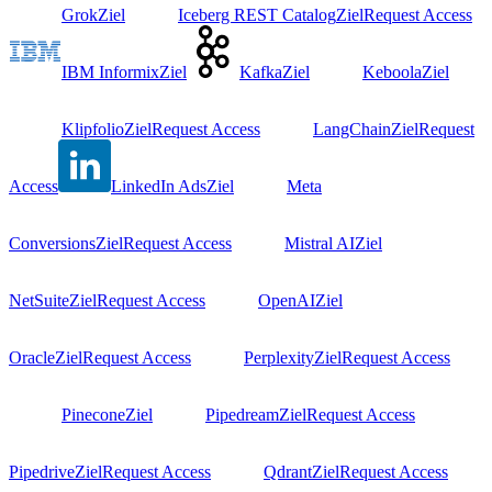
Grok
Ziel
Iceberg REST Catalog
Ziel
Request Access
IBM Informix
Ziel
Kafka
Ziel
Keboola
Ziel
Klipfolio
Ziel
Request Access
LangChain
Ziel
Request
Access
LinkedIn Ads
Ziel
Meta
Conversions
Ziel
Request Access
Mistral AI
Ziel
NetSuite
Ziel
Request Access
OpenAI
Ziel
Oracle
Ziel
Request Access
Perplexity
Ziel
Request Access
Pinecone
Ziel
Pipedream
Ziel
Request Access
Pipedrive
Ziel
Request Access
Qdrant
Ziel
Request Access