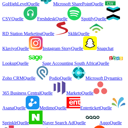
GoHighLevel
Quelle
Microsoft SharePoint
Quelle
CSV
Quelle
Freshdesk
Quelle
Spotify
Quelle
RD Station Marketing
Quelle
Sklik
Quelle
Klaviyo
Quelle
Instagram Story
Quelle
Snapchat
Lookup
Quelle
Sage Accounting South Africa
Quelle
Zoho CRM
Quelle
Podio
Quelle
Microsoft Dynamics
365 Business Central
Quelle
Marketo
Quelle
Asana
Quelle
Medimo
Quelle
Enterticket
Quelle
Sprinklr
Quelle
Naver Search Ad
Quelle
Aqqo
Quelle