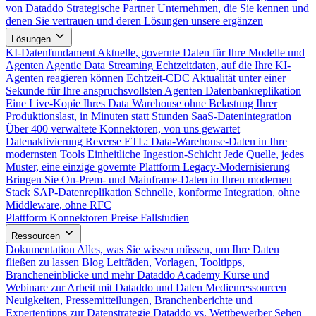
von Dataddo
Strategische Partner
Unternehmen, die Sie kennen und
denen Sie vertrauen und deren Lösungen unsere ergänzen
Lösungen
KI-Datenfundament
Aktuelle, governte Daten für Ihre Modelle und
Agenten
Agentic Data Streaming
Echtzeitdaten, auf die Ihre KI-
Agenten reagieren können
Echtzeit-CDC
Aktualität unter einer
Sekunde für Ihre anspruchsvollsten Agenten
Datenbankreplikation
Eine Live-Kopie Ihres Data Warehouse ohne Belastung Ihrer
Produktionslast, in Minuten statt Stunden
SaaS-Datenintegration
Über 400 verwaltete Konnektoren, von uns gewartet
Datenaktivierung
Reverse ETL: Data-Warehouse-Daten in Ihre
modernsten Tools
Einheitliche Ingestion-Schicht
Jede Quelle, jedes
Muster, eine einzige governte Plattform
Legacy-Modernisierung
Bringen Sie On-Prem- und Mainframe-Daten in Ihren modernen
Stack
SAP-Datenreplikation
Schnelle, konforme Integration, ohne
Middleware, ohne RFC
Plattform
Konnektoren
Preise
Fallstudien
Ressourcen
Dokumentation
Alles, was Sie wissen müssen, um Ihre Daten
fließen zu lassen
Blog
Leitfäden, Vorlagen, Tooltipps,
Brancheneinblicke und mehr
Dataddo Academy
Kurse und
Webinare zur Arbeit mit Dataddo und Daten
Medienressourcen
Neuigkeiten, Pressemitteilungen, Branchenberichte und
Expertentipps zur Datenstrategie
Dataddo vs. Wettbewerber
Sehen