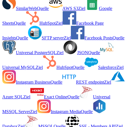
SimilarWeb
Quelle
AWS S3
Ziel
Google
Sheets
Quelle
HubSpot
Ziel
Facebook Page
Insights
Quelle
SFTP server
Ziel
Facebook Posts
Quelle
Universal PostgreSQL
Ziel
JSON
Quelle
Universal MySQL
Ziel
HubSpot
Quelle
Salesforce
Ziel
Instagram Business
Quelle
REST endpoint
Ziel
Azure SQL
Ziel
Exact Online
Quelle
Universal
MSSQL Server
Ziel
Instagram Media
Quelle
Databox
Ziel
MSSQL
Quelle
SSE - Members API
Ziel