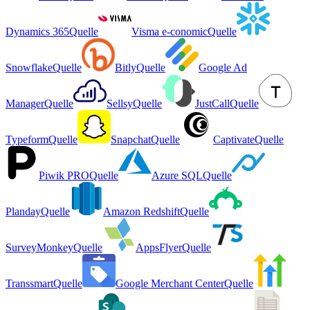
Dynamics 365
Quelle
Visma e-conomic
Quelle
Snowflake
Quelle
Bitly
Quelle
Google Ad
Manager
Quelle
Sellsy
Quelle
JustCall
Quelle
Typeform
Quelle
Snapchat
Quelle
Captivate
Quelle
Piwik PRO
Quelle
Azure SQL
Quelle
Planday
Quelle
Amazon Redshift
Quelle
SurveyMonkey
Quelle
AppsFlyer
Quelle
Transsmart
Quelle
Google Merchant Center
Quelle