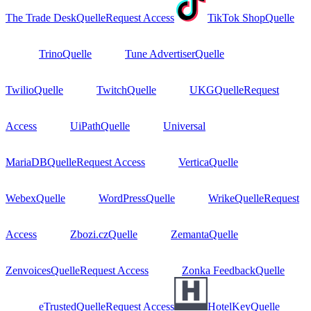
The Trade Desk
Quelle
Request Access
TikTok Shop
Quelle
Trino
Quelle
Tune Advertiser
Quelle
Twilio
Quelle
Twitch
Quelle
UKG
Quelle
Request
Access
UiPath
Quelle
Universal
MariaDB
Quelle
Request Access
Vertica
Quelle
Webex
Quelle
WordPress
Quelle
Wrike
Quelle
Request
Access
Zbozi.cz
Quelle
Zemanta
Quelle
Zenvoices
Quelle
Request Access
Zonka Feedback
Quelle
eTrusted
Quelle
Request Access
HotelKey
Quelle