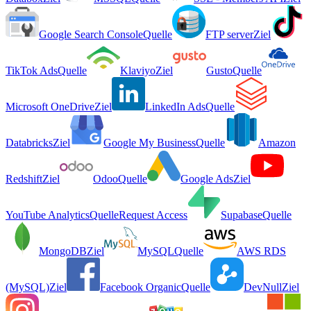
Google Search Console
Quelle
FTP server
Ziel
TikTok Ads
Quelle
Klaviyo
Ziel
Gusto
Quelle
Microsoft OneDrive
Ziel
LinkedIn Ads
Quelle
Databricks
Ziel
Google My Business
Quelle
Amazon
Redshift
Ziel
Odoo
Quelle
Google Ads
Ziel
YouTube Analytics
Quelle
Request Access
Supabase
Quelle
MongoDB
Ziel
MySQL
Quelle
AWS RDS
(MySQL)
Ziel
Facebook Organic
Quelle
DevNull
Ziel