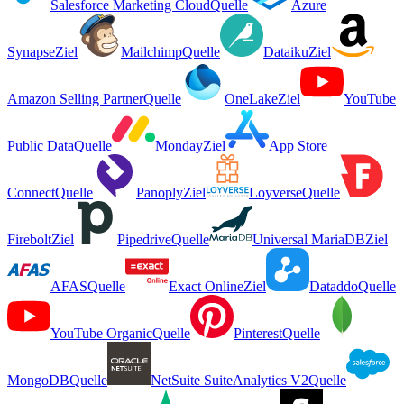
Salesforce Marketing Cloud
Quelle
Azure
Synapse
Ziel
Mailchimp
Quelle
Dataiku
Ziel
Amazon Selling Partner
Quelle
OneLake
Ziel
YouTube
Public Data
Quelle
Monday
Ziel
App Store
Connect
Quelle
Panoply
Ziel
Loyverse
Quelle
Firebolt
Ziel
Pipedrive
Quelle
Universal MariaDB
Ziel
AFAS
Quelle
Exact Online
Ziel
Dataddo
Quelle
YouTube Organic
Quelle
Pinterest
Quelle
MongoDB
Quelle
NetSuite SuiteAnalytics V2
Quelle