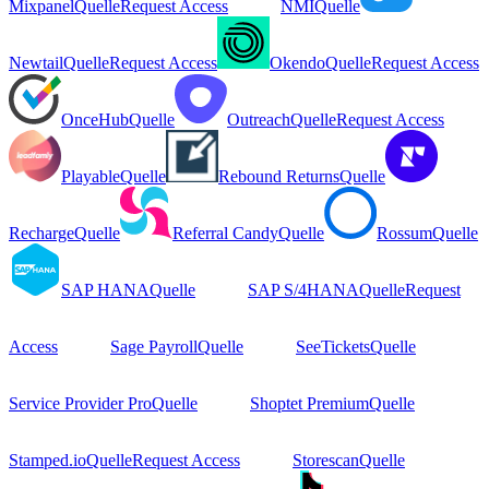
Mixpanel
Quelle
Request Access
NMI
Quelle
Newtail
Quelle
Request Access
Okendo
Quelle
Request Access
OnceHub
Quelle
Outreach
Quelle
Request Access
Playable
Quelle
Rebound Returns
Quelle
Recharge
Quelle
Referral Candy
Quelle
Rossum
Quelle
SAP HANA
Quelle
SAP S/4HANA
Quelle
Request
Access
Sage Payroll
Quelle
SeeTickets
Quelle
Service Provider Pro
Quelle
Shoptet Premium
Quelle
Stamped.io
Quelle
Request Access
Storescan
Quelle