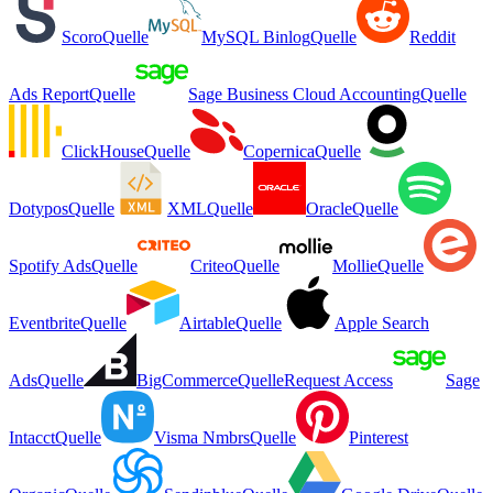
Scoro
Quelle
MySQL Binlog
Quelle
Reddit
Ads Report
Quelle
Sage Business Cloud Accounting
Quelle
ClickHouse
Quelle
Copernica
Quelle
Dotypos
Quelle
XML
Quelle
Oracle
Quelle
Spotify Ads
Quelle
Criteo
Quelle
Mollie
Quelle
Eventbrite
Quelle
Airtable
Quelle
Apple Search
Ads
Quelle
BigCommerce
Quelle
Request Access
Sage
Intacct
Quelle
Visma Nmbrs
Quelle
Pinterest