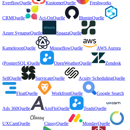
Everflow
Quelle
Kustomer
Quelle
Freshworks
CRM
Quelle
Act-On
Quelle
Illumin
Quelle
Azure Synapse
Quelle
Spaaza
Quelle
Kameleoon
Quelle
Mouseflow
Quelle
AWS Aurora
(PostgreSQL)
Quelle
OpenWeather
Quelle
Zendesk
Sell
Quelle
Survicate
Quelle
Acuity Scheduling
Quelle
Float
Quelle
Workfront
Quelle
Google Search
Ads 360
Quelle
AroFlo
Quelle
Teads
Quelle
UXCam
Quelle
Classy
Quelle
Monday
Quelle