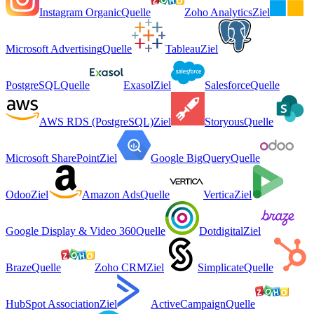
Instagram Organic
Quelle
Zoho Analytics
Ziel
Microsoft Advertising
Quelle
Tableau
Ziel
PostgreSQL
Quelle
Exasol
Ziel
Salesforce
Quelle
AWS RDS (PostgreSQL)
Ziel
Storyous
Quelle
Microsoft SharePoint
Ziel
Google BigQuery
Quelle
Odoo
Ziel
Amazon Ads
Quelle
Vertica
Ziel
Google Display & Video 360
Quelle
Dotdigital
Ziel
Braze
Quelle
Zoho CRM
Ziel
Simplicate
Quelle
HubSpot Association
Ziel
ActiveCampaign
Quelle