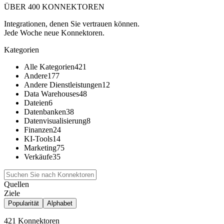
ÜBER 400 KONNEKTOREN
Integrationen, denen Sie vertrauen können.
Jede Woche neue Konnektoren.
Kategorien
Alle Kategorien
421
Andere
177
Andere Dienstleistungen
12
Data Warehouses
48
Dateien
6
Datenbanken
38
Datenvisualisierung
8
Finanzen
24
KI-Tools
14
Marketing
75
Verkäufe
35
Quellen
Ziele
Popularität
Alphabet
421 Konnektoren