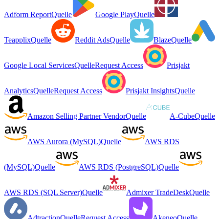
Adform Report
Quelle
Google Play
Quelle
Teapplix
Quelle
Reddit Ads
Quelle
Blaze
Quelle
Google Local Services
Quelle
Request Access
Prisjakt
Analytics
Quelle
Request Access
Prisjakt Insights
Quelle
Amazon Selling Partner Vendor
Quelle
A-Cube
Quelle
AWS Aurora (MySQL)
Quelle
AWS RDS
(MySQL)
Quelle
AWS RDS (PostgreSQL)
Quelle
AWS RDS (SQL Server)
Quelle
Admixer TradeDesk
Quelle
Adtraction
Quelle
Request Access
Akeneo
Quelle