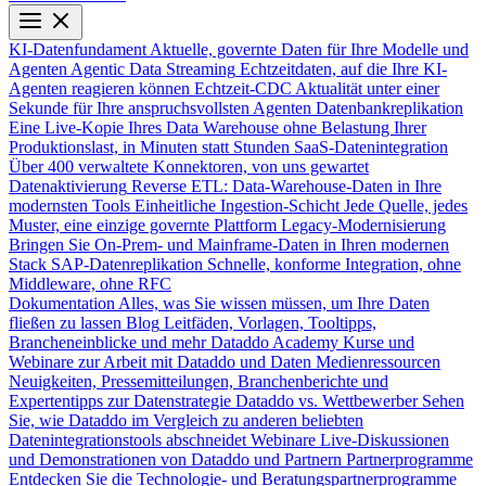
KI-Datenfundament
Aktuelle, governte Daten für Ihre Modelle und
Agenten
Agentic Data Streaming
Echtzeitdaten, auf die Ihre KI-
Agenten reagieren können
Echtzeit-CDC
Aktualität unter einer
Sekunde für Ihre anspruchsvollsten Agenten
Datenbankreplikation
Eine Live-Kopie Ihres Data Warehouse ohne Belastung Ihrer
Produktionslast, in Minuten statt Stunden
SaaS-Datenintegration
Über 400 verwaltete Konnektoren, von uns gewartet
Datenaktivierung
Reverse ETL: Data-Warehouse-Daten in Ihre
modernsten Tools
Einheitliche Ingestion-Schicht
Jede Quelle, jedes
Muster, eine einzige governte Plattform
Legacy-Modernisierung
Bringen Sie On-Prem- und Mainframe-Daten in Ihren modernen
Stack
SAP-Datenreplikation
Schnelle, konforme Integration, ohne
Middleware, ohne RFC
Dokumentation
Alles, was Sie wissen müssen, um Ihre Daten
fließen zu lassen
Blog
Leitfäden, Vorlagen, Tooltipps,
Brancheneinblicke und mehr
Dataddo Academy
Kurse und
Webinare zur Arbeit mit Dataddo und Daten
Medienressourcen
Neuigkeiten, Pressemitteilungen, Branchenberichte und
Expertentipps zur Datenstrategie
Dataddo vs. Wettbewerber
Sehen
Sie, wie Dataddo im Vergleich zu anderen beliebten
Datenintegrationstools abschneidet
Webinare
Live-Diskussionen
und Demonstrationen von Dataddo und Partnern
Partnerprogramme
Entdecken Sie die Technologie- und Beratungspartnerprogramme