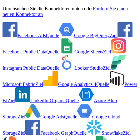
Durchsuchen Sie die Konnektoren unten oder
Fordern Sie einen
neuen Konnektor an
Facebook Ads
Quelle
Google BigQuery
Ziel
Facebook Public Data
Quelle
Google Sheets
Ziel
Instagram Public Data
Quelle
Looker Studio
Ziel
Microsoft Fabric
Ziel
Google Analytics 4
Quelle
Power
BI
Ziel
LinkedIn Organic
Quelle
Azure Blob
Storage
Ziel
Google Ads
Quelle
Google Cloud
Storage
Ziel
Facebook Graph
Quelle
Snowflake
Ziel