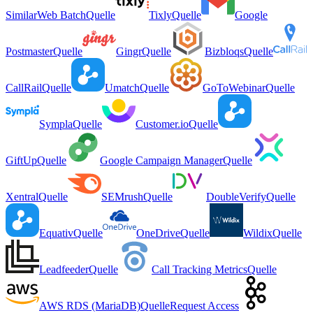
SimilarWeb Batch
Quelle
Tixly
Quelle
Google
Postmaster
Quelle
Gingr
Quelle
Bizbloqs
Quelle
CallRail
Quelle
Umatch
Quelle
GoToWebinar
Quelle
Sympla
Quelle
Customer.io
Quelle
GiftUp
Quelle
Google Campaign Manager
Quelle
Xentral
Quelle
SEMrush
Quelle
DoubleVerify
Quelle
Equativ
Quelle
OneDrive
Quelle
Wildix
Quelle
Leadfeeder
Quelle
Call Tracking Metrics
Quelle
AWS RDS (MariaDB)
Quelle
Request Access