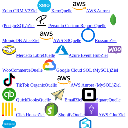
Zoho CRM V2
Ziel
Xero
Quelle
AWS Aurora
(PostgreSQL)
Ziel
Personio Custom Reports
Quelle
MongoDB Atlas
Ziel
AWS S3
Quelle
Rossum
Ziel
Mercado Libre
Quelle
Azure Event Hub
Ziel
WooCommerce
Quelle
Google Cloud SQL (MySQL)
Ziel
TikTok Organic
Quelle
AWS Aurora (MySQL)
Ziel
QuickBooks
Quelle
Email
Ziel
Square
Quelle
ClickHouse
Ziel
Shopify
Quelle
AWS Glue
Ziel