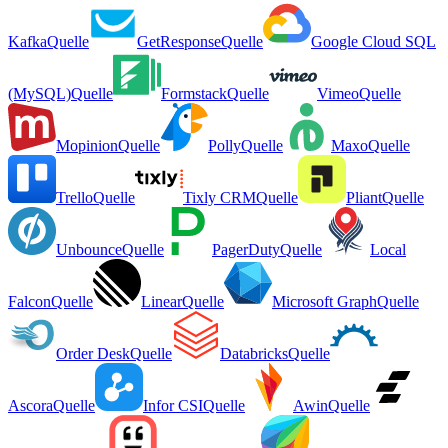
Kafka
Quelle
GetResponse
Quelle
Google Cloud SQL
(MySQL)
Quelle
Formstack
Quelle
Vimeo
Quelle
Mopinion
Quelle
Polly
Quelle
Maxo
Quelle
Trello
Quelle
Tixly CRM
Quelle
Pliant
Quelle
Unbounce
Quelle
PagerDuty
Quelle
Local
Falcon
Quelle
Linear
Quelle
Microsoft Graph
Quelle
Order Desk
Quelle
Databricks
Quelle
Ascora
Quelle
Infor CSI
Quelle
Awin
Quelle