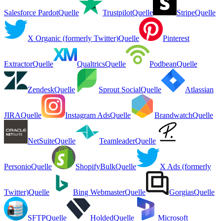
Salesforce Pardot
Quelle
Trustpilot
Quelle
Stripe
Quelle
X Organic (formerly Twitter)
Quelle
Pinterest
Extractor
Quelle
Qualtrics
Quelle
Podbean
Quelle
Zendesk
Quelle
Sprout Social
Quelle
Atlassian
JIRA
Quelle
Instagram Ads
Quelle
Brandwatch
Quelle
NetSuite
Quelle
Teamleader
Quelle
Personio
Quelle
ShopifyBulk
Quelle
X Ads (formerly
Twitter)
Quelle
Bing Webmaster
Quelle
Gorgias
Quelle
SFTP
Quelle
Holded
Quelle
Microsoft