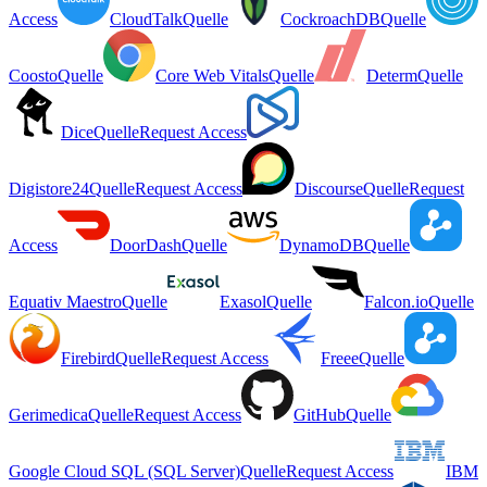
Access
CloudTalk
Quelle
CockroachDB
Quelle
Coosto
Quelle
Core Web Vitals
Quelle
Determ
Quelle
Dice
Quelle
Request Access
Digistore24
Quelle
Request Access
Discourse
Quelle
Request
Access
DoorDash
Quelle
DynamoDB
Quelle
Equativ Maestro
Quelle
Exasol
Quelle
Falcon.io
Quelle
Firebird
Quelle
Request Access
Freee
Quelle
Gerimedica
Quelle
Request Access
GitHub
Quelle
Google Cloud SQL (SQL Server)
Quelle
Request Access
IBM