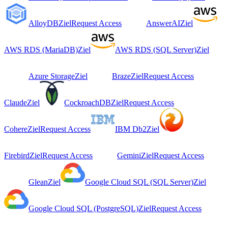
AlloyDB
Ziel
Request Access
AnswerAI
Ziel
AWS RDS (MariaDB)
Ziel
AWS RDS (SQL Server)
Ziel
Azure Storage
Ziel
Braze
Ziel
Request Access
Claude
Ziel
CockroachDB
Ziel
Request Access
Cohere
Ziel
Request Access
IBM Db2
Ziel
Firebird
Ziel
Request Access
Gemini
Ziel
Request Access
Glean
Ziel
Google Cloud SQL (SQL Server)
Ziel
Google Cloud SQL (PostgreSQL)
Ziel
Request Access