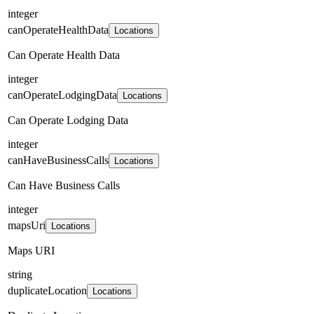
integer
canOperateHealthData
Locations
Can Operate Health Data
integer
canOperateLodgingData
Locations
Can Operate Lodging Data
integer
canHaveBusinessCalls
Locations
Can Have Business Calls
integer
mapsUri
Locations
Maps URI
string
duplicateLocation
Locations