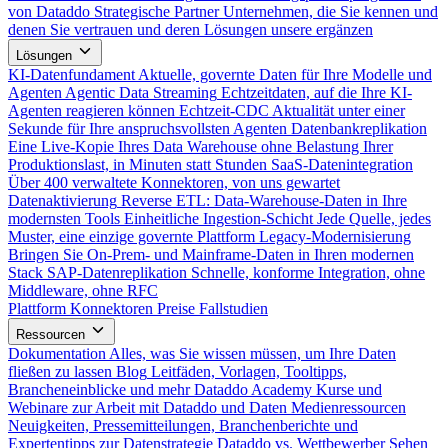
von Dataddo
Strategische Partner
Unternehmen, die Sie kennen und
denen Sie vertrauen und deren Lösungen unsere ergänzen
Lösungen
KI-Datenfundament
Aktuelle, governte Daten für Ihre Modelle und
Agenten
Agentic Data Streaming
Echtzeitdaten, auf die Ihre KI-
Agenten reagieren können
Echtzeit-CDC
Aktualität unter einer
Sekunde für Ihre anspruchsvollsten Agenten
Datenbankreplikation
Eine Live-Kopie Ihres Data Warehouse ohne Belastung Ihrer
Produktionslast, in Minuten statt Stunden
SaaS-Datenintegration
Über 400 verwaltete Konnektoren, von uns gewartet
Datenaktivierung
Reverse ETL: Data-Warehouse-Daten in Ihre
modernsten Tools
Einheitliche Ingestion-Schicht
Jede Quelle, jedes
Muster, eine einzige governte Plattform
Legacy-Modernisierung
Bringen Sie On-Prem- und Mainframe-Daten in Ihren modernen
Stack
SAP-Datenreplikation
Schnelle, konforme Integration, ohne
Middleware, ohne RFC
Plattform
Konnektoren
Preise
Fallstudien
Ressourcen
Dokumentation
Alles, was Sie wissen müssen, um Ihre Daten
fließen zu lassen
Blog
Leitfäden, Vorlagen, Tooltipps,
Brancheneinblicke und mehr
Dataddo Academy
Kurse und
Webinare zur Arbeit mit Dataddo und Daten
Medienressourcen
Neuigkeiten, Pressemitteilungen, Branchenberichte und
Expertentipps zur Datenstrategie
Dataddo vs. Wettbewerber
Sehen