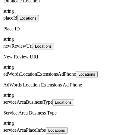
Duplicate Location
string
placeId
Locations
Place ID
string
newReviewUri
Locations
New Review URI
string
adWordsLocationExtensionsAdPhone
Locations
AdWords Location Extensions Ad Phone
string
serviceAreaBusinessType
Locations
Service Area Business Type
string
serviceAreaPlaceInfos
Locations