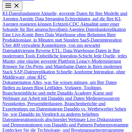
KI-Datenfundament
Aktuelle, governte Daten für Ihre Modelle und
Agenten
Agentic Data Streaming
Echtzeitdaten, auf die Ihre KI-
Agenten reagieren können
Echtzeit-CDC
Aktualität unter einer
Sekunde für Ihre anspruchsvollsten Agenten
Datenbankreplikation
Eine Live-Kopie Ihres Data Warehouse ohne Belastung Ihrer
Produktionslast, in Minuten statt Stunden
SaaS-Datenintegration
Über 400 verwaltete Konnektoren, von uns gewartet
Datenaktivierung
Reverse ETL: Data-Warehouse-Daten in Ihre
modernsten Tools
Einheitliche Ingestion-Schicht
Jede Quelle, jedes
Muster, eine einzige governte Plattform
Legacy-Modernisierung
Bringen Sie On-Prem- und Mainframe-Daten in Ihren modernen
Stack
SAP-Datenreplikation
Schnelle, konforme Integration, ohne
Middleware, ohne RFC
Dokumentation
Alles, was Sie wissen müssen, um Ihre Daten
fließen zu lassen
Blog
Leitfäden, Vorlagen, Tooltipps,
Brancheneinblicke und mehr
Dataddo Academy
Kurse und
Webinare zur Arbeit mit Dataddo und Daten
Medienressourcen
Neuigkeiten, Pressemitteilungen, Branchenberichte und
Expertentipps zur Datenstrategie
Dataddo vs. Wettbewerber
Sehen
Sie, wie Dataddo im Vergleich zu anderen beliebten
Datenintegrationstools abschneidet
Webinare
Live-Diskussionen
und Demonstrationen von Dataddo und Partnern
Partnerprogramme
Entdecken Sie die Technologie- und Beratungspartnerprogramme