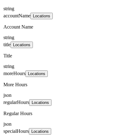
string
accountName
Locations
Account Name
string
title
Locations
Title
string
moreHours
Locations
More Hours
json
regularHours
Locations
Regular Hours
json
specialHours
Locations