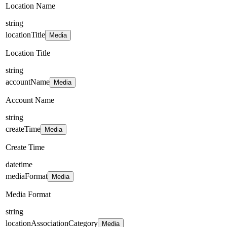
Location Name
string
locationTitle
Media
Location Title
string
accountName
Media
Account Name
string
createTime
Media
Create Time
datetime
mediaFormat
Media
Media Format
string
locationAssociationCategory
Media