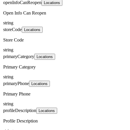
openInfoCanReopen
Locations
Open Info Can Reopen
string
storeCode
Locations
Store Code
string
primaryCategory
Locations
Primary Category
string
primaryPhone
Locations
Primary Phone
string
profileDescription
Locations
Profile Description