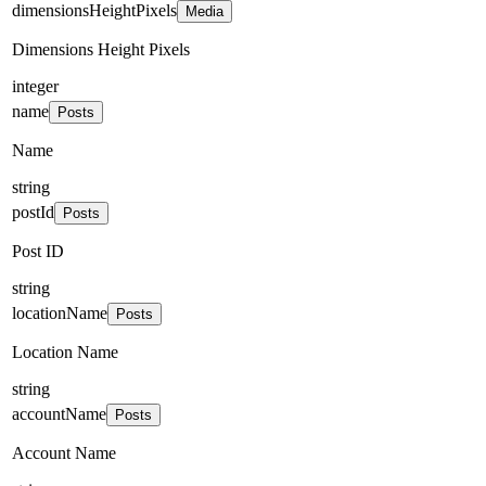
dimensionsHeightPixels
Media
Dimensions Height Pixels
integer
name
Posts
Name
string
postId
Posts
Post ID
string
locationName
Posts
Location Name
string
accountName
Posts
Account Name