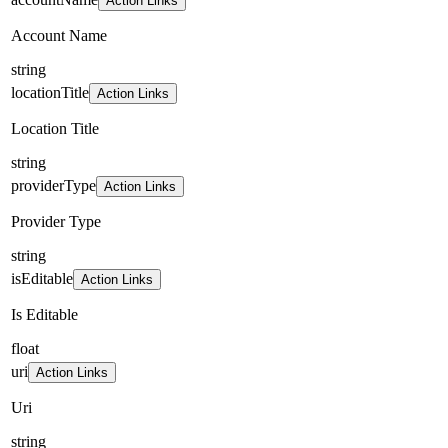
Action Links
Account Name
string
locationTitle
Action Links
Location Title
string
providerType
Action Links
Provider Type
string
isEditable
Action Links
Is Editable
float
uri
Action Links
Uri
string