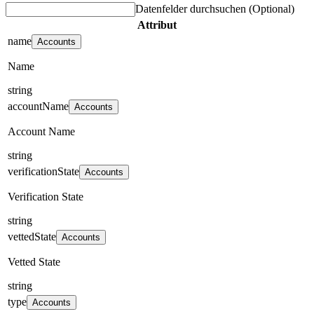
Datenfelder durchsuchen
(Optional)
Attribut
name
Accounts
Name
string
accountName
Accounts
Account Name
string
verificationState
Accounts
Verification State
string
vettedState
Accounts
Vetted State
string
type
Accounts