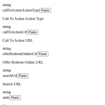
string
callToActionActionType
Posts
Call To Action Action Type
string
callToActionUrl
Posts
Call To Action URL
string
offerRedeemOnlineUrl
Posts
Offer Redeem Online URL
string
searchUrl
Posts
Search URL
string
state
Posts