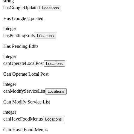
string
hasGoogleUpdated
Locations
Has Google Updated
integer
hasPendingEdits
Locations
Has Pending Edits
integer
canOperateLocalPost
Locations
Can Operate Local Post
integer
canModifyServiceList
Locations
Can Modify Service List
integer
canHaveFoodMenus
Locations
Can Have Food Menus