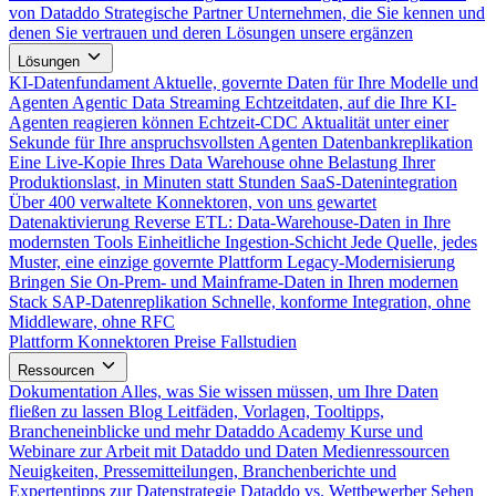
von Dataddo
Strategische Partner
Unternehmen, die Sie kennen und
denen Sie vertrauen und deren Lösungen unsere ergänzen
Lösungen
KI-Datenfundament
Aktuelle, governte Daten für Ihre Modelle und
Agenten
Agentic Data Streaming
Echtzeitdaten, auf die Ihre KI-
Agenten reagieren können
Echtzeit-CDC
Aktualität unter einer
Sekunde für Ihre anspruchsvollsten Agenten
Datenbankreplikation
Eine Live-Kopie Ihres Data Warehouse ohne Belastung Ihrer
Produktionslast, in Minuten statt Stunden
SaaS-Datenintegration
Über 400 verwaltete Konnektoren, von uns gewartet
Datenaktivierung
Reverse ETL: Data-Warehouse-Daten in Ihre
modernsten Tools
Einheitliche Ingestion-Schicht
Jede Quelle, jedes
Muster, eine einzige governte Plattform
Legacy-Modernisierung
Bringen Sie On-Prem- und Mainframe-Daten in Ihren modernen
Stack
SAP-Datenreplikation
Schnelle, konforme Integration, ohne
Middleware, ohne RFC
Plattform
Konnektoren
Preise
Fallstudien
Ressourcen
Dokumentation
Alles, was Sie wissen müssen, um Ihre Daten
fließen zu lassen
Blog
Leitfäden, Vorlagen, Tooltipps,
Brancheneinblicke und mehr
Dataddo Academy
Kurse und
Webinare zur Arbeit mit Dataddo und Daten
Medienressourcen
Neuigkeiten, Pressemitteilungen, Branchenberichte und
Expertentipps zur Datenstrategie
Dataddo vs. Wettbewerber
Sehen