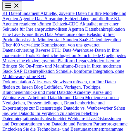
KI-Datenfundament
Aktuelle, governte Daten für Ihre Modelle und
Agenten
Agentic Data Streaming
Echtzeitdaten, auf die Ihre KI-
Agenten reagieren können
Echtzeit-CDC
Aktualität unter einer
Sekunde für Ihre anspruchsvollsten Agenten
Datenbankreplikation
Eine Live-Kopie Ihres Data Warehouse ohne Belastung Ihrer
Produktionslast, in Minuten statt Stunden
SaaS-Datenintegration
Über 400 verwaltete Konnektoren, von uns gewartet
Datenaktivierung
Reverse ETL: Data-Warehouse-Daten in Ihre
modernsten Tools
Einheitliche Ingestion-Schicht
Jede Quelle, jedes
Muster, eine einzige governte Plattform
Legacy-Modernisierung
Bringen Sie On-Prem- und Mainframe-Daten in Ihren modernen
Stack
SAP-Datenreplikation
Schnelle, konforme Integration, ohne
Middleware, ohne RFC
Dokumentation
Alles, was Sie wissen müssen, um Ihre Daten
fließen zu lassen
Blog
Leitfäden, Vorlagen, Tooltipps,
Brancheneinblicke und mehr
Dataddo Academy
Kurse und
Webinare zur Arbeit mit Dataddo und Daten
Medienressourcen
Neuigkeiten, Pressemitteilungen, Branchenberichte und
Expertentipps zur Datenstrategie
Dataddo vs. Wettbewerber
Sehen
Sie, wie Dataddo im Vergleich zu anderen beliebten
Datenintegrationstools abschneidet
Webinare
Live-Diskussionen
und Demonstrationen von Dataddo und Partnern
Partnerprogramme
Entdecken Sie die Technologie- und Beratungspartnerprogramme