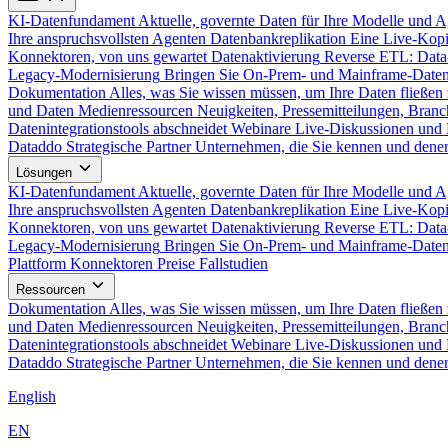
KI-Datenfundament
Aktuelle, governte Daten für Ihre Modelle und 
Ihre anspruchsvollsten Agenten
Datenbankreplikation
Eine Live-Kopi
Konnektoren, von uns gewartet
Datenaktivierung
Reverse ETL: Data
Legacy-Modernisierung
Bringen Sie On-Prem- und Mainframe-Daten
Dokumentation
Alles, was Sie wissen müssen, um Ihre Daten fließen 
und Daten
Medienressourcen
Neuigkeiten, Pressemitteilungen, Branc
Datenintegrationstools abschneidet
Webinare
Live-Diskussionen und 
Dataddo
Strategische Partner
Unternehmen, die Sie kennen und denen
Lösungen
KI-Datenfundament
Aktuelle, governte Daten für Ihre Modelle und 
Ihre anspruchsvollsten Agenten
Datenbankreplikation
Eine Live-Kopi
Konnektoren, von uns gewartet
Datenaktivierung
Reverse ETL: Data
Legacy-Modernisierung
Bringen Sie On-Prem- und Mainframe-Daten
Plattform
Konnektoren
Preise
Fallstudien
Ressourcen
Dokumentation
Alles, was Sie wissen müssen, um Ihre Daten fließen 
und Daten
Medienressourcen
Neuigkeiten, Pressemitteilungen, Branc
Datenintegrationstools abschneidet
Webinare
Live-Diskussionen und 
Dataddo
Strategische Partner
Unternehmen, die Sie kennen und denen
English
EN