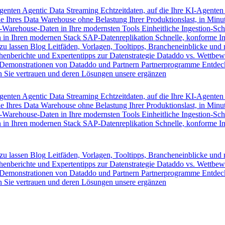
Agenten
Agentic Data Streaming
Echtzeitdaten, auf die Ihre KI-Agenten
e Ihres Data Warehouse ohne Belastung Ihrer Produktionslast, in Minut
-Warehouse-Daten in Ihre modernsten Tools
Einheitliche Ingestion-Sch
 in Ihren modernen Stack
SAP-Datenreplikation
Schnelle, konforme I
zu lassen
Blog
Leitfäden, Vorlagen, Tooltipps, Brancheneinblicke und
henberichte und Expertentipps zur Datenstrategie
Dataddo vs. Wettbew
Demonstrationen von Dataddo und Partnern
Partnerprogramme
Entdec
 Sie vertrauen und deren Lösungen unsere ergänzen
Agenten
Agentic Data Streaming
Echtzeitdaten, auf die Ihre KI-Agenten
e Ihres Data Warehouse ohne Belastung Ihrer Produktionslast, in Minut
-Warehouse-Daten in Ihre modernsten Tools
Einheitliche Ingestion-Sch
 in Ihren modernen Stack
SAP-Datenreplikation
Schnelle, konforme I
zu lassen
Blog
Leitfäden, Vorlagen, Tooltipps, Brancheneinblicke und
henberichte und Expertentipps zur Datenstrategie
Dataddo vs. Wettbew
Demonstrationen von Dataddo und Partnern
Partnerprogramme
Entdec
 Sie vertrauen und deren Lösungen unsere ergänzen