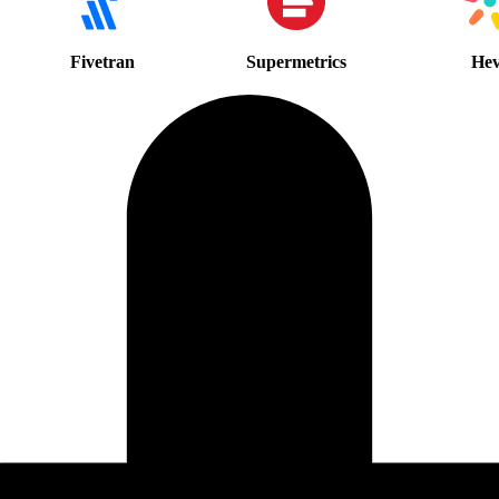
Fivetran
Supermetrics
He