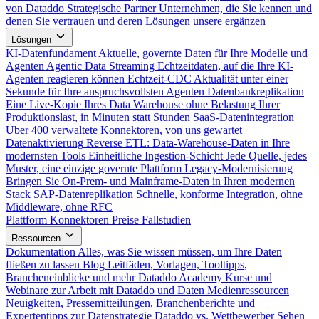
von Dataddo
Strategische Partner
Unternehmen, die Sie kennen und
denen Sie vertrauen und deren Lösungen unsere ergänzen
Lösungen
KI-Datenfundament
Aktuelle, governte Daten für Ihre Modelle und
Agenten
Agentic Data Streaming
Echtzeitdaten, auf die Ihre KI-
Agenten reagieren können
Echtzeit-CDC
Aktualität unter einer
Sekunde für Ihre anspruchsvollsten Agenten
Datenbankreplikation
Eine Live-Kopie Ihres Data Warehouse ohne Belastung Ihrer
Produktionslast, in Minuten statt Stunden
SaaS-Datenintegration
Über 400 verwaltete Konnektoren, von uns gewartet
Datenaktivierung
Reverse ETL: Data-Warehouse-Daten in Ihre
modernsten Tools
Einheitliche Ingestion-Schicht
Jede Quelle, jedes
Muster, eine einzige governte Plattform
Legacy-Modernisierung
Bringen Sie On-Prem- und Mainframe-Daten in Ihren modernen
Stack
SAP-Datenreplikation
Schnelle, konforme Integration, ohne
Middleware, ohne RFC
Plattform
Konnektoren
Preise
Fallstudien
Ressourcen
Dokumentation
Alles, was Sie wissen müssen, um Ihre Daten
fließen zu lassen
Blog
Leitfäden, Vorlagen, Tooltipps,
Brancheneinblicke und mehr
Dataddo Academy
Kurse und
Webinare zur Arbeit mit Dataddo und Daten
Medienressourcen
Neuigkeiten, Pressemitteilungen, Branchenberichte und
Expertentipps zur Datenstrategie
Dataddo vs. Wettbewerber
Sehen