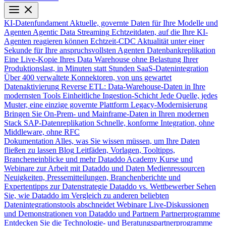
KI-Datenfundament
Aktuelle, governte Daten für Ihre Modelle und
Agenten
Agentic Data Streaming
Echtzeitdaten, auf die Ihre KI-
Agenten reagieren können
Echtzeit-CDC
Aktualität unter einer
Sekunde für Ihre anspruchsvollsten Agenten
Datenbankreplikation
Eine Live-Kopie Ihres Data Warehouse ohne Belastung Ihrer
Produktionslast, in Minuten statt Stunden
SaaS-Datenintegration
Über 400 verwaltete Konnektoren, von uns gewartet
Datenaktivierung
Reverse ETL: Data-Warehouse-Daten in Ihre
modernsten Tools
Einheitliche Ingestion-Schicht
Jede Quelle, jedes
Muster, eine einzige governte Plattform
Legacy-Modernisierung
Bringen Sie On-Prem- und Mainframe-Daten in Ihren modernen
Stack
SAP-Datenreplikation
Schnelle, konforme Integration, ohne
Middleware, ohne RFC
Dokumentation
Alles, was Sie wissen müssen, um Ihre Daten
fließen zu lassen
Blog
Leitfäden, Vorlagen, Tooltipps,
Brancheneinblicke und mehr
Dataddo Academy
Kurse und
Webinare zur Arbeit mit Dataddo und Daten
Medienressourcen
Neuigkeiten, Pressemitteilungen, Branchenberichte und
Expertentipps zur Datenstrategie
Dataddo vs. Wettbewerber
Sehen
Sie, wie Dataddo im Vergleich zu anderen beliebten
Datenintegrationstools abschneidet
Webinare
Live-Diskussionen
und Demonstrationen von Dataddo und Partnern
Partnerprogramme
Entdecken Sie die Technologie- und Beratungspartnerprogramme