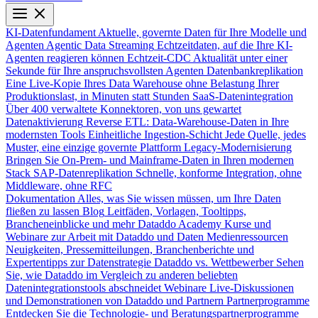
KI-Datenfundament
Aktuelle, governte Daten für Ihre Modelle und
Agenten
Agentic Data Streaming
Echtzeitdaten, auf die Ihre KI-
Agenten reagieren können
Echtzeit-CDC
Aktualität unter einer
Sekunde für Ihre anspruchsvollsten Agenten
Datenbankreplikation
Eine Live-Kopie Ihres Data Warehouse ohne Belastung Ihrer
Produktionslast, in Minuten statt Stunden
SaaS-Datenintegration
Über 400 verwaltete Konnektoren, von uns gewartet
Datenaktivierung
Reverse ETL: Data-Warehouse-Daten in Ihre
modernsten Tools
Einheitliche Ingestion-Schicht
Jede Quelle, jedes
Muster, eine einzige governte Plattform
Legacy-Modernisierung
Bringen Sie On-Prem- und Mainframe-Daten in Ihren modernen
Stack
SAP-Datenreplikation
Schnelle, konforme Integration, ohne
Middleware, ohne RFC
Dokumentation
Alles, was Sie wissen müssen, um Ihre Daten
fließen zu lassen
Blog
Leitfäden, Vorlagen, Tooltipps,
Brancheneinblicke und mehr
Dataddo Academy
Kurse und
Webinare zur Arbeit mit Dataddo und Daten
Medienressourcen
Neuigkeiten, Pressemitteilungen, Branchenberichte und
Expertentipps zur Datenstrategie
Dataddo vs. Wettbewerber
Sehen
Sie, wie Dataddo im Vergleich zu anderen beliebten
Datenintegrationstools abschneidet
Webinare
Live-Diskussionen
und Demonstrationen von Dataddo und Partnern
Partnerprogramme
Entdecken Sie die Technologie- und Beratungspartnerprogramme