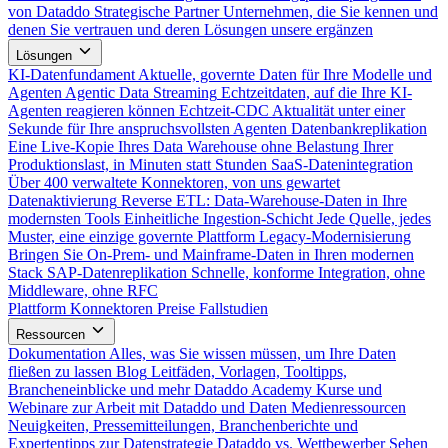
von Dataddo
Strategische Partner
Unternehmen, die Sie kennen und
denen Sie vertrauen und deren Lösungen unsere ergänzen
Lösungen
KI-Datenfundament
Aktuelle, governte Daten für Ihre Modelle und
Agenten
Agentic Data Streaming
Echtzeitdaten, auf die Ihre KI-
Agenten reagieren können
Echtzeit-CDC
Aktualität unter einer
Sekunde für Ihre anspruchsvollsten Agenten
Datenbankreplikation
Eine Live-Kopie Ihres Data Warehouse ohne Belastung Ihrer
Produktionslast, in Minuten statt Stunden
SaaS-Datenintegration
Über 400 verwaltete Konnektoren, von uns gewartet
Datenaktivierung
Reverse ETL: Data-Warehouse-Daten in Ihre
modernsten Tools
Einheitliche Ingestion-Schicht
Jede Quelle, jedes
Muster, eine einzige governte Plattform
Legacy-Modernisierung
Bringen Sie On-Prem- und Mainframe-Daten in Ihren modernen
Stack
SAP-Datenreplikation
Schnelle, konforme Integration, ohne
Middleware, ohne RFC
Plattform
Konnektoren
Preise
Fallstudien
Ressourcen
Dokumentation
Alles, was Sie wissen müssen, um Ihre Daten
fließen zu lassen
Blog
Leitfäden, Vorlagen, Tooltipps,
Brancheneinblicke und mehr
Dataddo Academy
Kurse und
Webinare zur Arbeit mit Dataddo und Daten
Medienressourcen
Neuigkeiten, Pressemitteilungen, Branchenberichte und
Expertentipps zur Datenstrategie
Dataddo vs. Wettbewerber
Sehen