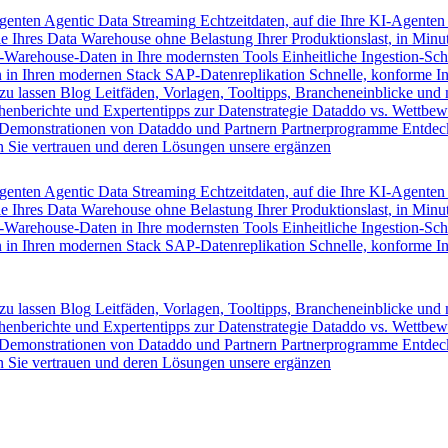
Agenten
Agentic Data Streaming
Echtzeitdaten, auf die Ihre KI-Agenten
e Ihres Data Warehouse ohne Belastung Ihrer Produktionslast, in Minut
-Warehouse-Daten in Ihre modernsten Tools
Einheitliche Ingestion-Sch
 in Ihren modernen Stack
SAP-Datenreplikation
Schnelle, konforme I
zu lassen
Blog
Leitfäden, Vorlagen, Tooltipps, Brancheneinblicke und
henberichte und Expertentipps zur Datenstrategie
Dataddo vs. Wettbew
Demonstrationen von Dataddo und Partnern
Partnerprogramme
Entdec
 Sie vertrauen und deren Lösungen unsere ergänzen
Agenten
Agentic Data Streaming
Echtzeitdaten, auf die Ihre KI-Agenten
e Ihres Data Warehouse ohne Belastung Ihrer Produktionslast, in Minut
-Warehouse-Daten in Ihre modernsten Tools
Einheitliche Ingestion-Sch
 in Ihren modernen Stack
SAP-Datenreplikation
Schnelle, konforme I
zu lassen
Blog
Leitfäden, Vorlagen, Tooltipps, Brancheneinblicke und
henberichte und Expertentipps zur Datenstrategie
Dataddo vs. Wettbew
Demonstrationen von Dataddo und Partnern
Partnerprogramme
Entdec
 Sie vertrauen und deren Lösungen unsere ergänzen