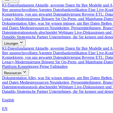
KI-Datenfundament
Aktuelle, governte Daten für Ihre Modelle und 
Ihre anspruchsvollsten Agenten
Datenbankreplikation
Eine Live-Kopi
Konnektoren, von uns gewartet
Datenaktivierung
Reverse ETL: Data
Legacy-Modernisierung
Bringen Sie On-Prem- und Mainframe-Daten
Dokumentation
Alles, was Sie wissen müssen, um Ihre Daten fließen 
und Daten
Medienressourcen
Neuigkeiten, Pressemitteilungen, Branc
Datenintegrationstools abschneidet
Webinare
Live-Diskussionen und 
Dataddo
Strategische Partner
Unternehmen, die Sie kennen und denen
Lösungen
KI-Datenfundament
Aktuelle, governte Daten für Ihre Modelle und 
Ihre anspruchsvollsten Agenten
Datenbankreplikation
Eine Live-Kopi
Konnektoren, von uns gewartet
Datenaktivierung
Reverse ETL: Data
Legacy-Modernisierung
Bringen Sie On-Prem- und Mainframe-Daten
Plattform
Konnektoren
Preise
Fallstudien
Ressourcen
Dokumentation
Alles, was Sie wissen müssen, um Ihre Daten fließen 
und Daten
Medienressourcen
Neuigkeiten, Pressemitteilungen, Branc
Datenintegrationstools abschneidet
Webinare
Live-Diskussionen und 
Dataddo
Strategische Partner
Unternehmen, die Sie kennen und denen
English
EN