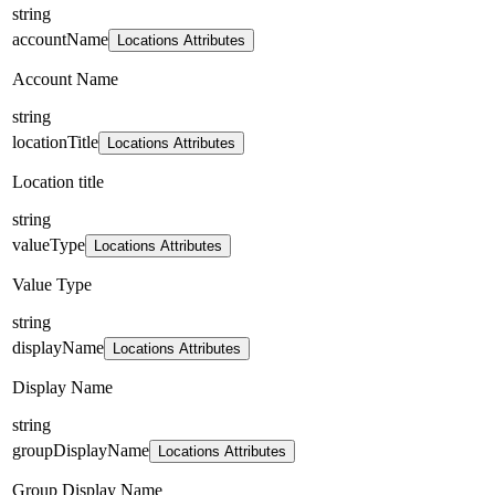
string
accountName
Locations Attributes
Account Name
string
locationTitle
Locations Attributes
Location title
string
valueType
Locations Attributes
Value Type
string
displayName
Locations Attributes
Display Name
string
groupDisplayName
Locations Attributes
Group Display Name