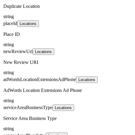
Duplicate Location
string
placeId
Locations
Place ID
string
newReviewUri
Locations
New Review URI
string
adWordsLocationExtensionsAdPhone
Locations
AdWords Location Extensions Ad Phone
string
serviceAreaBusinessType
Locations
Service Area Business Type
string