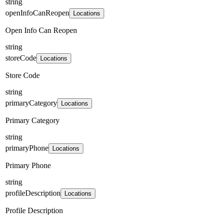
string
openInfoCanReopen
Locations
Open Info Can Reopen
string
storeCode
Locations
Store Code
string
primaryCategory
Locations
Primary Category
string
primaryPhone
Locations
Primary Phone
string
profileDescription
Locations
Profile Description