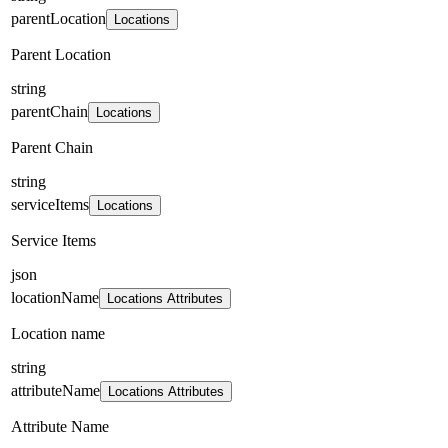
parentLocation
Locations
Parent Location
string
parentChain
Locations
Parent Chain
string
serviceItems
Locations
Service Items
json
locationName
Locations Attributes
Location name
string
attributeName
Locations Attributes
Attribute Name