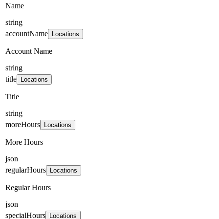
Name
string
accountName
Locations
Account Name
string
title
Locations
Title
string
moreHours
Locations
More Hours
json
regularHours
Locations
Regular Hours
json
specialHours
Locations