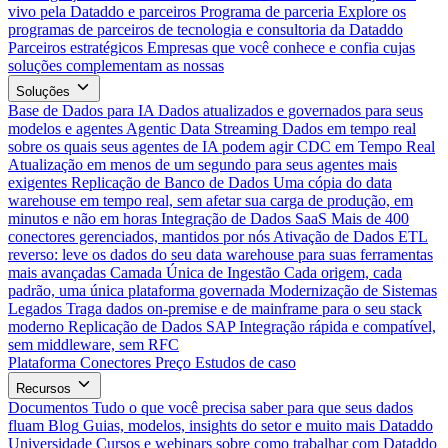
vivo pela Dataddo e parceiros
Programa de parceria
Explore os
programas de parceiros de tecnologia e consultoria da Dataddo
Parceiros estratégicos
Empresas que você conhece e confia cujas
soluções complementam as nossas
Soluções
Base de Dados para IA
Dados atualizados e governados para seus
modelos e agentes
Agentic Data Streaming
Dados em tempo real
sobre os quais seus agentes de IA podem agir
CDC em Tempo Real
Atualização em menos de um segundo para seus agentes mais
exigentes
Replicação de Banco de Dados
Uma cópia do data
warehouse em tempo real, sem afetar sua carga de produção, em
minutos e não em horas
Integração de Dados SaaS
Mais de 400
conectores gerenciados, mantidos por nós
Ativação de Dados
ETL
reverso: leve os dados do seu data warehouse para suas ferramentas
mais avançadas
Camada Única de Ingestão
Cada origem, cada
padrão, uma única plataforma governada
Modernização de Sistemas
Legados
Traga dados on-premise e de mainframe para o seu stack
moderno
Replicação de Dados SAP
Integração rápida e compatível,
sem middleware, sem RFC
Plataforma
Conectores
Preço
Estudos de caso
Recursos
Documentos
Tudo o que você precisa saber para que seus dados
fluam
Blog
Guias, modelos, insights do setor e muito mais
Dataddo
Universidade
Cursos e webinars sobre como trabalhar com Dataddo