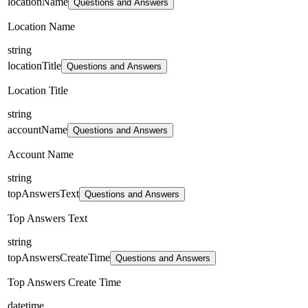
locationName
Questions and Answers
Location Name
string
locationTitle
Questions and Answers
Location Title
string
accountName
Questions and Answers
Account Name
string
topAnswersText
Questions and Answers
Top Answers Text
string
topAnswersCreateTime
Questions and Answers
Top Answers Create Time
datetime