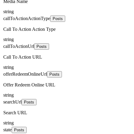
Media Name
string
callToActionActionType
Posts
Call To Action Action Type
string
callToActionUrl
Posts
Call To Action URL
string
offerRedeemOnlineUrl
Posts
Offer Redeem Online URL
string
searchUrl
Posts
Search URL
string
state
Posts