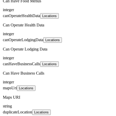
Can Have Food Menus
integer
canOperateHealthData
Locations
Can Operate Health Data
integer
canOperateLodgingData
Locations
Can Operate Lodging Data
integer
canHaveBusinessCalls
Locations
Can Have Business Calls
integer
mapsUri
Locations
Maps URI
string
duplicateLocation
Locations