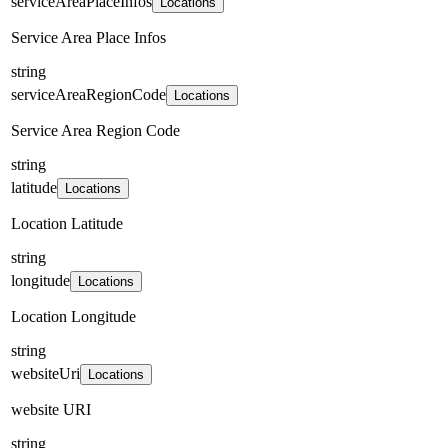
serviceAreaPlaceInfos
Locations
Service Area Place Infos
string
serviceAreaRegionCode
Locations
Service Area Region Code
string
latitude
Locations
Location Latitude
string
longitude
Locations
Location Longitude
string
websiteUri
Locations
website URI
string