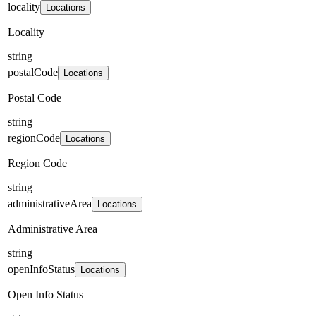
locality
Locations
Locality
string
postalCode
Locations
Postal Code
string
regionCode
Locations
Region Code
string
administrativeArea
Locations
Administrative Area
string
openInfoStatus
Locations
Open Info Status