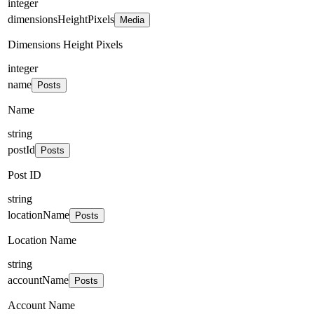
integer
dimensionsHeightPixels
Media
Dimensions Height Pixels
integer
name
Posts
Name
string
postId
Posts
Post ID
string
locationName
Posts
Location Name
string
accountName
Posts
Account Name