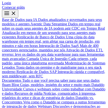
Login
Começar grátis
Base de Dados para IA
Dados atualizados e governados para seus
modelos e agentes
Agentic Data Streaming
Dados em tempo real
sobre os quais seus agentes de IA podem agir
CDC em Tempo Real
Atualização em menos de um segundo para seus agentes mais
exigentes
Replicação de Banco de Dados
Uma cópia do data
warehouse em tempo real, sem afetar sua carga de produção, em
minutos e não em horas
Integração de Dados SaaS
Mais de 400
conectores gerenciados, mantidos por nós
Ativação de Dados
ETL
reverso: leve os dados do seu data warehouse para suas ferramentas
mais avançadas
Camada Única de Ingestão
Cada origem, cada
padrão, uma única plataforma governada
Modernização de Sistemas
Legados
Traga dados on-premise e de mainframe para o seu stack
moderno
Replicação de Dados SAP
Integração rápida e compatível,
sem middleware, sem RFC
Documentos
Tudo o que você precisa saber para que seus dados
fluam
Blog
Guias, modelos, insights do setor e muito mais
Dataddo
Universidade
Cursos e webinars sobre como trabalhar com Dataddo
e dados
Recursos de mídia
Notícias, comunicados à imprensa,
relatórios do setor e dicas de estratégia de dados
Dataddo vs.
Concorrentes
Veja como o Dataddo se compara a outras ferramentas
de integração de dados
Webinars
Discussões e demonstrações ao