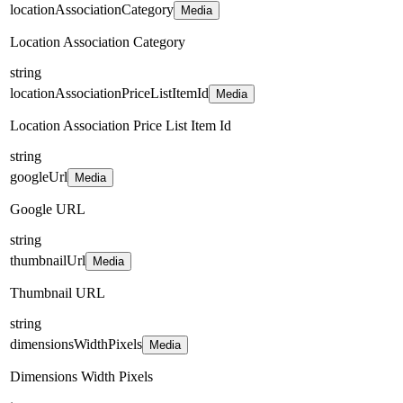
locationAssociationCategory
Media
Location Association Category
string
locationAssociationPriceListItemId
Media
Location Association Price List Item Id
string
googleUrl
Media
Google URL
string
thumbnailUrl
Media
Thumbnail URL
string
dimensionsWidthPixels
Media
Dimensions Width Pixels