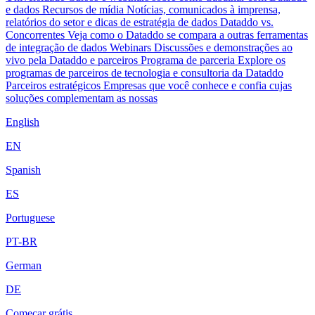
e dados
Recursos de mídia
Notícias, comunicados à imprensa,
relatórios do setor e dicas de estratégia de dados
Dataddo vs.
Concorrentes
Veja como o Dataddo se compara a outras ferramentas
de integração de dados
Webinars
Discussões e demonstrações ao
vivo pela Dataddo e parceiros
Programa de parceria
Explore os
programas de parceiros de tecnologia e consultoria da Dataddo
Parceiros estratégicos
Empresas que você conhece e confia cujas
soluções complementam as nossas
English
EN
Spanish
ES
Portuguese
PT-BR
German
DE
Começar grátis