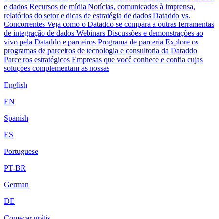
e dados
Recursos de mídia
Notícias, comunicados à imprensa,
relatórios do setor e dicas de estratégia de dados
Dataddo vs.
Concorrentes
Veja como o Dataddo se compara a outras ferramentas
de integração de dados
Webinars
Discussões e demonstrações ao
vivo pela Dataddo e parceiros
Programa de parceria
Explore os
programas de parceiros de tecnologia e consultoria da Dataddo
Parceiros estratégicos
Empresas que você conhece e confia cujas
soluções complementam as nossas
English
EN
Spanish
ES
Portuguese
PT-BR
German
DE
Começar grátis