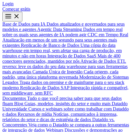
Login
Começar grátis
Base de Dados para IA
Dados atualizados e governados para seus
modelos e agentes
Agentic Data Streaming
Dados em tempo real
sobre os quais seus agentes de IA podem agir
CDC em Tempo Real
Atualização em menos de um segundo para seus agentes mais
exigentes
Replicação de Banco de Dados
Uma cópia do data
warehouse em tempo real, sem afetar sua carga de produção, em
minutos e não em horas
Integração de Dados SaaS
Mais de 400
conectores gerenciados, mantidos por nós
Ativação de Dados
ETL
reverso: leve os dados do seu data warehouse para suas ferramentas
mais avançadas
Camada Única de Ingestão
Cada origem, cada
padrão, uma única plataforma governada
Modernização de Sistemas
Legados
Traga dados on-premise e de mainframe para o seu stack
moderno
Replicação de Dados SAP
Integração rápida e compatível,
sem middleware, sem RFC
Documentos
Tudo o que você precisa saber para que seus dados
fluam
Blog
Guias, modelos, insights do setor e muito mais
Dataddo
Universidade
Cursos e webinars sobre como trabalhar com Dataddo
e dados
Recursos de mídia
Notícias, comunicados à imprensa,
relatórios do setor e dicas de estratégia de dados
Dataddo vs.
Concorrentes
Veja como o Dataddo se compara a outras ferramentas
de integração de dados
Webinars
Discussões e demonstrações ao