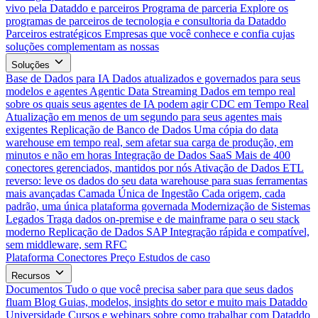
vivo pela Dataddo e parceiros
Programa de parceria
Explore os
programas de parceiros de tecnologia e consultoria da Dataddo
Parceiros estratégicos
Empresas que você conhece e confia cujas
soluções complementam as nossas
Soluções
Base de Dados para IA
Dados atualizados e governados para seus
modelos e agentes
Agentic Data Streaming
Dados em tempo real
sobre os quais seus agentes de IA podem agir
CDC em Tempo Real
Atualização em menos de um segundo para seus agentes mais
exigentes
Replicação de Banco de Dados
Uma cópia do data
warehouse em tempo real, sem afetar sua carga de produção, em
minutos e não em horas
Integração de Dados SaaS
Mais de 400
conectores gerenciados, mantidos por nós
Ativação de Dados
ETL
reverso: leve os dados do seu data warehouse para suas ferramentas
mais avançadas
Camada Única de Ingestão
Cada origem, cada
padrão, uma única plataforma governada
Modernização de Sistemas
Legados
Traga dados on-premise e de mainframe para o seu stack
moderno
Replicação de Dados SAP
Integração rápida e compatível,
sem middleware, sem RFC
Plataforma
Conectores
Preço
Estudos de caso
Recursos
Documentos
Tudo o que você precisa saber para que seus dados
fluam
Blog
Guias, modelos, insights do setor e muito mais
Dataddo
Universidade
Cursos e webinars sobre como trabalhar com Dataddo