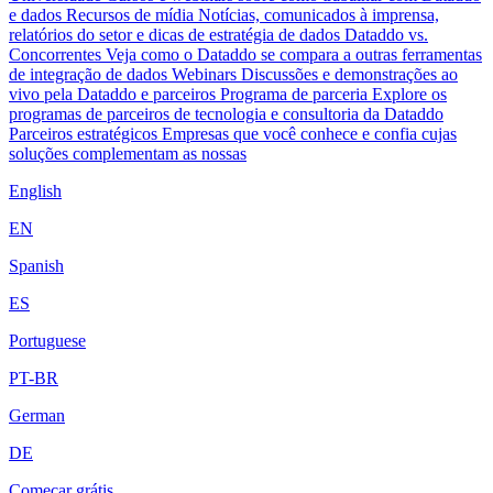
e dados
Recursos de mídia
Notícias, comunicados à imprensa,
relatórios do setor e dicas de estratégia de dados
Dataddo vs.
Concorrentes
Veja como o Dataddo se compara a outras ferramentas
de integração de dados
Webinars
Discussões e demonstrações ao
vivo pela Dataddo e parceiros
Programa de parceria
Explore os
programas de parceiros de tecnologia e consultoria da Dataddo
Parceiros estratégicos
Empresas que você conhece e confia cujas
soluções complementam as nossas
English
EN
Spanish
ES
Portuguese
PT-BR
German
DE
Começar grátis