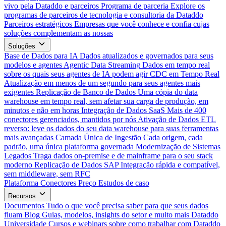
vivo pela Dataddo e parceiros
Programa de parceria
Explore os
programas de parceiros de tecnologia e consultoria da Dataddo
Parceiros estratégicos
Empresas que você conhece e confia cujas
soluções complementam as nossas
Soluções
Base de Dados para IA
Dados atualizados e governados para seus
modelos e agentes
Agentic Data Streaming
Dados em tempo real
sobre os quais seus agentes de IA podem agir
CDC em Tempo Real
Atualização em menos de um segundo para seus agentes mais
exigentes
Replicação de Banco de Dados
Uma cópia do data
warehouse em tempo real, sem afetar sua carga de produção, em
minutos e não em horas
Integração de Dados SaaS
Mais de 400
conectores gerenciados, mantidos por nós
Ativação de Dados
ETL
reverso: leve os dados do seu data warehouse para suas ferramentas
mais avançadas
Camada Única de Ingestão
Cada origem, cada
padrão, uma única plataforma governada
Modernização de Sistemas
Legados
Traga dados on-premise e de mainframe para o seu stack
moderno
Replicação de Dados SAP
Integração rápida e compatível,
sem middleware, sem RFC
Plataforma
Conectores
Preço
Estudos de caso
Recursos
Documentos
Tudo o que você precisa saber para que seus dados
fluam
Blog
Guias, modelos, insights do setor e muito mais
Dataddo
Universidade
Cursos e webinars sobre como trabalhar com Dataddo