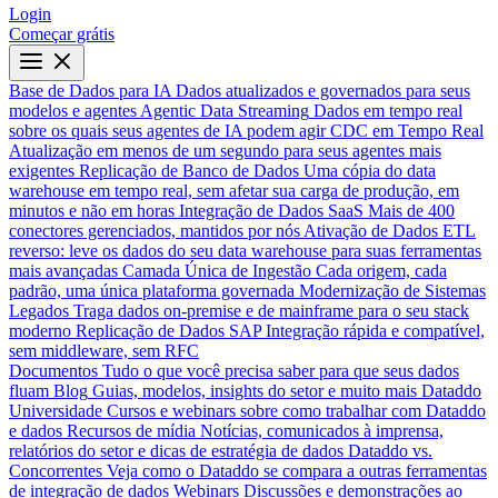
Login
Começar grátis
Base de Dados para IA
Dados atualizados e governados para seus
modelos e agentes
Agentic Data Streaming
Dados em tempo real
sobre os quais seus agentes de IA podem agir
CDC em Tempo Real
Atualização em menos de um segundo para seus agentes mais
exigentes
Replicação de Banco de Dados
Uma cópia do data
warehouse em tempo real, sem afetar sua carga de produção, em
minutos e não em horas
Integração de Dados SaaS
Mais de 400
conectores gerenciados, mantidos por nós
Ativação de Dados
ETL
reverso: leve os dados do seu data warehouse para suas ferramentas
mais avançadas
Camada Única de Ingestão
Cada origem, cada
padrão, uma única plataforma governada
Modernização de Sistemas
Legados
Traga dados on-premise e de mainframe para o seu stack
moderno
Replicação de Dados SAP
Integração rápida e compatível,
sem middleware, sem RFC
Documentos
Tudo o que você precisa saber para que seus dados
fluam
Blog
Guias, modelos, insights do setor e muito mais
Dataddo
Universidade
Cursos e webinars sobre como trabalhar com Dataddo
e dados
Recursos de mídia
Notícias, comunicados à imprensa,
relatórios do setor e dicas de estratégia de dados
Dataddo vs.
Concorrentes
Veja como o Dataddo se compara a outras ferramentas
de integração de dados
Webinars
Discussões e demonstrações ao