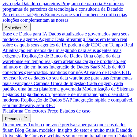
vivo pela Dataddo e parceiros
Programa de parceria
Explore os
programas de parceiros de tecnologia e consultoria da Dataddo
Parceiros estratégicos
Empresas que você conhece e confia cujas
soluções complementam as nossas
Soluções
Base de Dados para IA
Dados atualizados e governados para seus
modelos e agentes
Agentic Data Streaming
Dados em tempo real
sobre os quais seus agentes de IA podem agir
CDC em Tempo Real
Atualização em menos de um segundo para seus agentes mais
exigentes
Replicação de Banco de Dados
Uma cópia do data
warehouse em tempo real, sem afetar sua carga de produção, em
minutos e não em horas
Integração de Dados SaaS
Mais de 400
conectores gerenciados, mantidos por nós
Ativação de Dados
ETL
reverso: leve os dados do seu data warehouse para suas ferramentas
mais avançadas
Camada Única de Ingestão
Cada origem, cada
padrão, uma única plataforma governada
Modernização de Sistemas
Legados
Traga dados on-premise e de mainframe para o seu stack
moderno
Replicação de Dados SAP
Integração rápida e compatível,
sem middleware, sem RFC
Plataforma
Conectores
Preço
Estudos de caso
Recursos
Documentos
Tudo o que você precisa saber para que seus dados
fluam
Blog
Guias, modelos, insights do setor e muito mais
Dataddo
Universidade
Cursos e webinars sobre como trabalhar com Dataddo