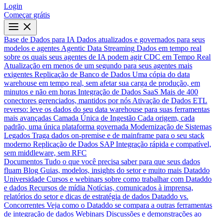
Login
Começar grátis
Base de Dados para IA
Dados atualizados e governados para seus
modelos e agentes
Agentic Data Streaming
Dados em tempo real
sobre os quais seus agentes de IA podem agir
CDC em Tempo Real
Atualização em menos de um segundo para seus agentes mais
exigentes
Replicação de Banco de Dados
Uma cópia do data
warehouse em tempo real, sem afetar sua carga de produção, em
minutos e não em horas
Integração de Dados SaaS
Mais de 400
conectores gerenciados, mantidos por nós
Ativação de Dados
ETL
reverso: leve os dados do seu data warehouse para suas ferramentas
mais avançadas
Camada Única de Ingestão
Cada origem, cada
padrão, uma única plataforma governada
Modernização de Sistemas
Legados
Traga dados on-premise e de mainframe para o seu stack
moderno
Replicação de Dados SAP
Integração rápida e compatível,
sem middleware, sem RFC
Documentos
Tudo o que você precisa saber para que seus dados
fluam
Blog
Guias, modelos, insights do setor e muito mais
Dataddo
Universidade
Cursos e webinars sobre como trabalhar com Dataddo
e dados
Recursos de mídia
Notícias, comunicados à imprensa,
relatórios do setor e dicas de estratégia de dados
Dataddo vs.
Concorrentes
Veja como o Dataddo se compara a outras ferramentas
de integração de dados
Webinars
Discussões e demonstrações ao