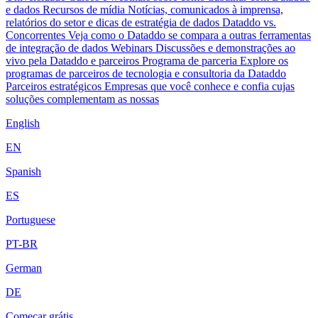
e dados
Recursos de mídia
Notícias, comunicados à imprensa,
relatórios do setor e dicas de estratégia de dados
Dataddo vs.
Concorrentes
Veja como o Dataddo se compara a outras ferramentas
de integração de dados
Webinars
Discussões e demonstrações ao
vivo pela Dataddo e parceiros
Programa de parceria
Explore os
programas de parceiros de tecnologia e consultoria da Dataddo
Parceiros estratégicos
Empresas que você conhece e confia cujas
soluções complementam as nossas
English
EN
Spanish
ES
Portuguese
PT-BR
German
DE
Começar grátis