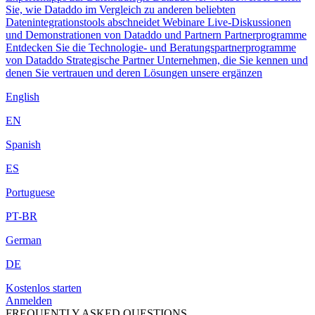
Sie, wie Dataddo im Vergleich zu anderen beliebten
Datenintegrationstools abschneidet
Webinare
Live-Diskussionen
und Demonstrationen von Dataddo und Partnern
Partnerprogramme
Entdecken Sie die Technologie- und Beratungspartnerprogramme
von Dataddo
Strategische Partner
Unternehmen, die Sie kennen und
denen Sie vertrauen und deren Lösungen unsere ergänzen
English
EN
Spanish
ES
Portuguese
PT-BR
German
DE
Kostenlos starten
Anmelden
FREQUENTLY ASKED QUESTIONS