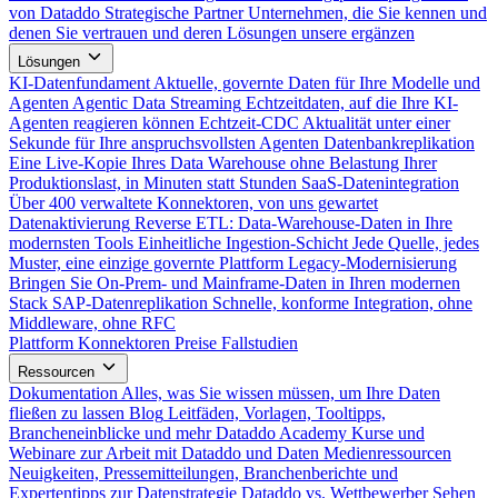
von Dataddo
Strategische Partner
Unternehmen, die Sie kennen und
denen Sie vertrauen und deren Lösungen unsere ergänzen
Lösungen
KI-Datenfundament
Aktuelle, governte Daten für Ihre Modelle und
Agenten
Agentic Data Streaming
Echtzeitdaten, auf die Ihre KI-
Agenten reagieren können
Echtzeit-CDC
Aktualität unter einer
Sekunde für Ihre anspruchsvollsten Agenten
Datenbankreplikation
Eine Live-Kopie Ihres Data Warehouse ohne Belastung Ihrer
Produktionslast, in Minuten statt Stunden
SaaS-Datenintegration
Über 400 verwaltete Konnektoren, von uns gewartet
Datenaktivierung
Reverse ETL: Data-Warehouse-Daten in Ihre
modernsten Tools
Einheitliche Ingestion-Schicht
Jede Quelle, jedes
Muster, eine einzige governte Plattform
Legacy-Modernisierung
Bringen Sie On-Prem- und Mainframe-Daten in Ihren modernen
Stack
SAP-Datenreplikation
Schnelle, konforme Integration, ohne
Middleware, ohne RFC
Plattform
Konnektoren
Preise
Fallstudien
Ressourcen
Dokumentation
Alles, was Sie wissen müssen, um Ihre Daten
fließen zu lassen
Blog
Leitfäden, Vorlagen, Tooltipps,
Brancheneinblicke und mehr
Dataddo Academy
Kurse und
Webinare zur Arbeit mit Dataddo und Daten
Medienressourcen
Neuigkeiten, Pressemitteilungen, Branchenberichte und
Expertentipps zur Datenstrategie
Dataddo vs. Wettbewerber
Sehen