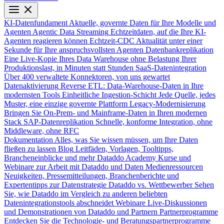
KI-Datenfundament
Aktuelle, governte Daten für Ihre Modelle und
Agenten
Agentic Data Streaming
Echtzeitdaten, auf die Ihre KI-
Agenten reagieren können
Echtzeit-CDC
Aktualität unter einer
Sekunde für Ihre anspruchsvollsten Agenten
Datenbankreplikation
Eine Live-Kopie Ihres Data Warehouse ohne Belastung Ihrer
Produktionslast, in Minuten statt Stunden
SaaS-Datenintegration
Über 400 verwaltete Konnektoren, von uns gewartet
Datenaktivierung
Reverse ETL: Data-Warehouse-Daten in Ihre
modernsten Tools
Einheitliche Ingestion-Schicht
Jede Quelle, jedes
Muster, eine einzige governte Plattform
Legacy-Modernisierung
Bringen Sie On-Prem- und Mainframe-Daten in Ihren modernen
Stack
SAP-Datenreplikation
Schnelle, konforme Integration, ohne
Middleware, ohne RFC
Dokumentation
Alles, was Sie wissen müssen, um Ihre Daten
fließen zu lassen
Blog
Leitfäden, Vorlagen, Tooltipps,
Brancheneinblicke und mehr
Dataddo Academy
Kurse und
Webinare zur Arbeit mit Dataddo und Daten
Medienressourcen
Neuigkeiten, Pressemitteilungen, Branchenberichte und
Expertentipps zur Datenstrategie
Dataddo vs. Wettbewerber
Sehen
Sie, wie Dataddo im Vergleich zu anderen beliebten
Datenintegrationstools abschneidet
Webinare
Live-Diskussionen
und Demonstrationen von Dataddo und Partnern
Partnerprogramme
Entdecken Sie die Technologie- und Beratungspartnerprogramme