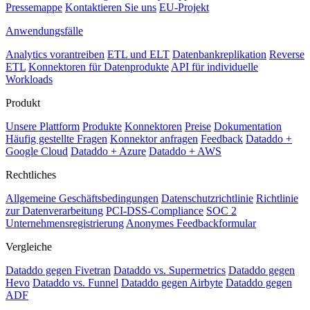
Pressemappe
Kontaktieren Sie uns
EU-Projekt
Anwendungsfälle
Analytics vorantreiben
ETL und ELT
Datenbankreplikation
Reverse
ETL
Konnektoren für Datenprodukte
API für individuelle
Workloads
Produkt
Unsere Plattform
Produkte
Konnektoren
Preise
Dokumentation
Häufig gestellte Fragen
Konnektor anfragen
Feedback
Dataddo +
Google Cloud
Dataddo + Azure
Dataddo + AWS
Rechtliches
Allgemeine Geschäftsbedingungen
Datenschutzrichtlinie
Richtlinie
zur Datenverarbeitung
PCI-DSS-Compliance
SOC 2
Unternehmensregistrierung
Anonymes Feedbackformular
Vergleiche
Dataddo gegen Fivetran
Dataddo vs. Supermetrics
Dataddo gegen
Hevo
Dataddo vs. Funnel
Dataddo gegen Airbyte
Dataddo gegen
ADF