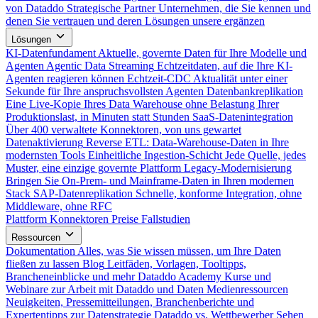
von Dataddo
Strategische Partner
Unternehmen, die Sie kennen und
denen Sie vertrauen und deren Lösungen unsere ergänzen
Lösungen
KI-Datenfundament
Aktuelle, governte Daten für Ihre Modelle und
Agenten
Agentic Data Streaming
Echtzeitdaten, auf die Ihre KI-
Agenten reagieren können
Echtzeit-CDC
Aktualität unter einer
Sekunde für Ihre anspruchsvollsten Agenten
Datenbankreplikation
Eine Live-Kopie Ihres Data Warehouse ohne Belastung Ihrer
Produktionslast, in Minuten statt Stunden
SaaS-Datenintegration
Über 400 verwaltete Konnektoren, von uns gewartet
Datenaktivierung
Reverse ETL: Data-Warehouse-Daten in Ihre
modernsten Tools
Einheitliche Ingestion-Schicht
Jede Quelle, jedes
Muster, eine einzige governte Plattform
Legacy-Modernisierung
Bringen Sie On-Prem- und Mainframe-Daten in Ihren modernen
Stack
SAP-Datenreplikation
Schnelle, konforme Integration, ohne
Middleware, ohne RFC
Plattform
Konnektoren
Preise
Fallstudien
Ressourcen
Dokumentation
Alles, was Sie wissen müssen, um Ihre Daten
fließen zu lassen
Blog
Leitfäden, Vorlagen, Tooltipps,
Brancheneinblicke und mehr
Dataddo Academy
Kurse und
Webinare zur Arbeit mit Dataddo und Daten
Medienressourcen
Neuigkeiten, Pressemitteilungen, Branchenberichte und
Expertentipps zur Datenstrategie
Dataddo vs. Wettbewerber
Sehen