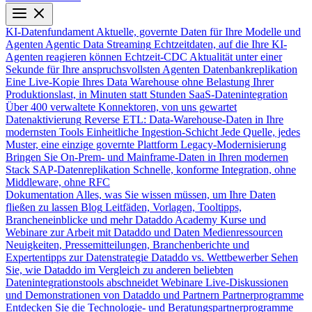
KI-Datenfundament
Aktuelle, governte Daten für Ihre Modelle und
Agenten
Agentic Data Streaming
Echtzeitdaten, auf die Ihre KI-
Agenten reagieren können
Echtzeit-CDC
Aktualität unter einer
Sekunde für Ihre anspruchsvollsten Agenten
Datenbankreplikation
Eine Live-Kopie Ihres Data Warehouse ohne Belastung Ihrer
Produktionslast, in Minuten statt Stunden
SaaS-Datenintegration
Über 400 verwaltete Konnektoren, von uns gewartet
Datenaktivierung
Reverse ETL: Data-Warehouse-Daten in Ihre
modernsten Tools
Einheitliche Ingestion-Schicht
Jede Quelle, jedes
Muster, eine einzige governte Plattform
Legacy-Modernisierung
Bringen Sie On-Prem- und Mainframe-Daten in Ihren modernen
Stack
SAP-Datenreplikation
Schnelle, konforme Integration, ohne
Middleware, ohne RFC
Dokumentation
Alles, was Sie wissen müssen, um Ihre Daten
fließen zu lassen
Blog
Leitfäden, Vorlagen, Tooltipps,
Brancheneinblicke und mehr
Dataddo Academy
Kurse und
Webinare zur Arbeit mit Dataddo und Daten
Medienressourcen
Neuigkeiten, Pressemitteilungen, Branchenberichte und
Expertentipps zur Datenstrategie
Dataddo vs. Wettbewerber
Sehen
Sie, wie Dataddo im Vergleich zu anderen beliebten
Datenintegrationstools abschneidet
Webinare
Live-Diskussionen
und Demonstrationen von Dataddo und Partnern
Partnerprogramme
Entdecken Sie die Technologie- und Beratungspartnerprogramme