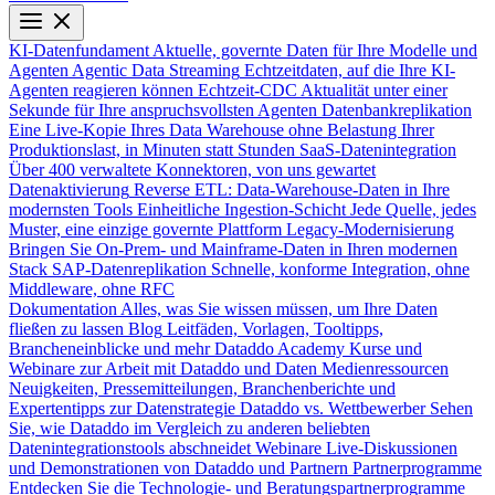
KI-Datenfundament
Aktuelle, governte Daten für Ihre Modelle und
Agenten
Agentic Data Streaming
Echtzeitdaten, auf die Ihre KI-
Agenten reagieren können
Echtzeit-CDC
Aktualität unter einer
Sekunde für Ihre anspruchsvollsten Agenten
Datenbankreplikation
Eine Live-Kopie Ihres Data Warehouse ohne Belastung Ihrer
Produktionslast, in Minuten statt Stunden
SaaS-Datenintegration
Über 400 verwaltete Konnektoren, von uns gewartet
Datenaktivierung
Reverse ETL: Data-Warehouse-Daten in Ihre
modernsten Tools
Einheitliche Ingestion-Schicht
Jede Quelle, jedes
Muster, eine einzige governte Plattform
Legacy-Modernisierung
Bringen Sie On-Prem- und Mainframe-Daten in Ihren modernen
Stack
SAP-Datenreplikation
Schnelle, konforme Integration, ohne
Middleware, ohne RFC
Dokumentation
Alles, was Sie wissen müssen, um Ihre Daten
fließen zu lassen
Blog
Leitfäden, Vorlagen, Tooltipps,
Brancheneinblicke und mehr
Dataddo Academy
Kurse und
Webinare zur Arbeit mit Dataddo und Daten
Medienressourcen
Neuigkeiten, Pressemitteilungen, Branchenberichte und
Expertentipps zur Datenstrategie
Dataddo vs. Wettbewerber
Sehen
Sie, wie Dataddo im Vergleich zu anderen beliebten
Datenintegrationstools abschneidet
Webinare
Live-Diskussionen
und Demonstrationen von Dataddo und Partnern
Partnerprogramme
Entdecken Sie die Technologie- und Beratungspartnerprogramme