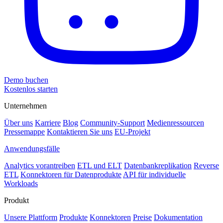
Demo buchen
Kostenlos starten
Unternehmen
Über uns
Karriere
Blog
Community-Support
Medienressourcen
Pressemappe
Kontaktieren Sie uns
EU-Projekt
Anwendungsfälle
Analytics vorantreiben
ETL und ELT
Datenbankreplikation
Reverse
ETL
Konnektoren für Datenprodukte
API für individuelle
Workloads
Produkt
Unsere Plattform
Produkte
Konnektoren
Preise
Dokumentation