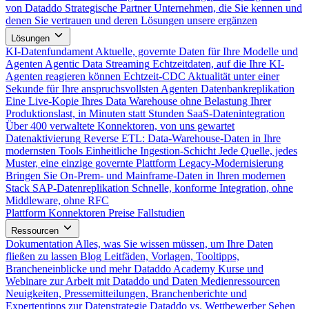
von Dataddo
Strategische Partner
Unternehmen, die Sie kennen und
denen Sie vertrauen und deren Lösungen unsere ergänzen
Lösungen
KI-Datenfundament
Aktuelle, governte Daten für Ihre Modelle und
Agenten
Agentic Data Streaming
Echtzeitdaten, auf die Ihre KI-
Agenten reagieren können
Echtzeit-CDC
Aktualität unter einer
Sekunde für Ihre anspruchsvollsten Agenten
Datenbankreplikation
Eine Live-Kopie Ihres Data Warehouse ohne Belastung Ihrer
Produktionslast, in Minuten statt Stunden
SaaS-Datenintegration
Über 400 verwaltete Konnektoren, von uns gewartet
Datenaktivierung
Reverse ETL: Data-Warehouse-Daten in Ihre
modernsten Tools
Einheitliche Ingestion-Schicht
Jede Quelle, jedes
Muster, eine einzige governte Plattform
Legacy-Modernisierung
Bringen Sie On-Prem- und Mainframe-Daten in Ihren modernen
Stack
SAP-Datenreplikation
Schnelle, konforme Integration, ohne
Middleware, ohne RFC
Plattform
Konnektoren
Preise
Fallstudien
Ressourcen
Dokumentation
Alles, was Sie wissen müssen, um Ihre Daten
fließen zu lassen
Blog
Leitfäden, Vorlagen, Tooltipps,
Brancheneinblicke und mehr
Dataddo Academy
Kurse und
Webinare zur Arbeit mit Dataddo und Daten
Medienressourcen
Neuigkeiten, Pressemitteilungen, Branchenberichte und
Expertentipps zur Datenstrategie
Dataddo vs. Wettbewerber
Sehen