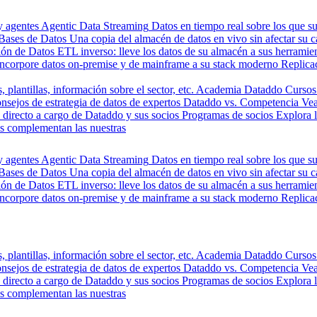
y agentes
Agentic Data Streaming
Datos en tiempo real sobre los que s
Bases de Datos
Una copia del almacén de datos en vivo sin afectar su 
ión de Datos
ETL inverso: lleve los datos de su almacén a sus herrami
Incorpore datos on-premise y de mainframe a su stack moderno
Replica
, plantillas, información sobre el sector, etc.
Academia Dataddo
Cursos
nsejos de estrategia de datos de expertos
Dataddo vs. Competencia
Vea
directo a cargo de Dataddo y sus socios
Programas de socios
Explora 
s complementan las nuestras
y agentes
Agentic Data Streaming
Datos en tiempo real sobre los que s
Bases de Datos
Una copia del almacén de datos en vivo sin afectar su 
ión de Datos
ETL inverso: lleve los datos de su almacén a sus herrami
Incorpore datos on-premise y de mainframe a su stack moderno
Replica
, plantillas, información sobre el sector, etc.
Academia Dataddo
Cursos
nsejos de estrategia de datos de expertos
Dataddo vs. Competencia
Vea
directo a cargo de Dataddo y sus socios
Programas de socios
Explora 
s complementan las nuestras