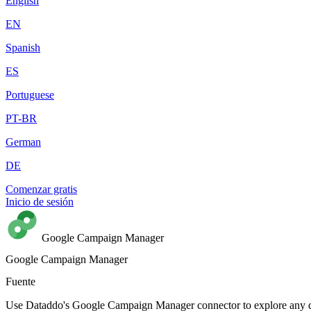
English
EN
Spanish
ES
Portuguese
PT-BR
German
DE
Comenzar gratis
Inicio de sesión
Google Campaign Manager
Google Campaign Manager
Fuente
Use Dataddo's Google Campaign Manager connector to explore any data