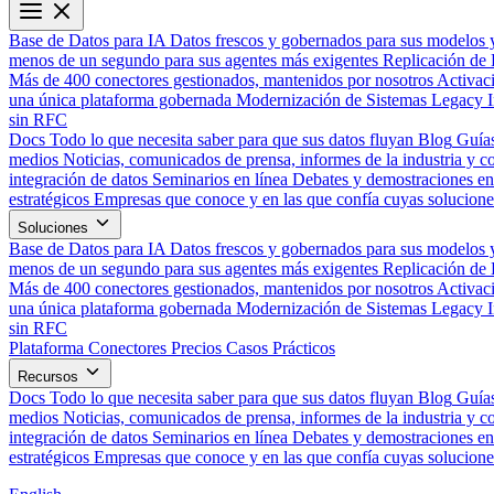
Base de Datos para IA
Datos frescos y gobernados para sus modelos 
menos de un segundo para sus agentes más exigentes
Replicación de 
Más de 400 conectores gestionados, mantenidos por nosotros
Activac
una única plataforma gobernada
Modernización de Sistemas Legacy
sin RFC
Docs
Todo lo que necesita saber para que sus datos fluyan
Blog
Guías
medios
Noticias, comunicados de prensa, informes de la industria y co
integración de datos
Seminarios en línea
Debates y demostraciones en 
estratégicos
Empresas que conoce y en las que confía cuyas solucione
Soluciones
Base de Datos para IA
Datos frescos y gobernados para sus modelos 
menos de un segundo para sus agentes más exigentes
Replicación de 
Más de 400 conectores gestionados, mantenidos por nosotros
Activac
una única plataforma gobernada
Modernización de Sistemas Legacy
sin RFC
Plataforma
Conectores
Precios
Casos Prácticos
Recursos
Docs
Todo lo que necesita saber para que sus datos fluyan
Blog
Guías
medios
Noticias, comunicados de prensa, informes de la industria y co
integración de datos
Seminarios en línea
Debates y demostraciones en 
estratégicos
Empresas que conoce y en las que confía cuyas solucione