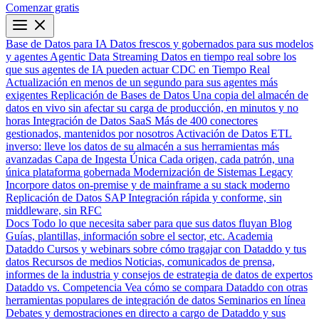
Comenzar gratis
Base de Datos para IA
Datos frescos y gobernados para sus modelos
y agentes
Agentic Data Streaming
Datos en tiempo real sobre los
que sus agentes de IA pueden actuar
CDC en Tiempo Real
Actualización en menos de un segundo para sus agentes más
exigentes
Replicación de Bases de Datos
Una copia del almacén de
datos en vivo sin afectar su carga de producción, en minutos y no
horas
Integración de Datos SaaS
Más de 400 conectores
gestionados, mantenidos por nosotros
Activación de Datos
ETL
inverso: lleve los datos de su almacén a sus herramientas más
avanzadas
Capa de Ingesta Única
Cada origen, cada patrón, una
única plataforma gobernada
Modernización de Sistemas Legacy
Incorpore datos on-premise y de mainframe a su stack moderno
Replicación de Datos SAP
Integración rápida y conforme, sin
middleware, sin RFC
Docs
Todo lo que necesita saber para que sus datos fluyan
Blog
Guías, plantillas, información sobre el sector, etc.
Academia
Dataddo
Cursos y webinars sobre cómo tragajar con Dataddo y tus
datos
Recursos de medios
Noticias, comunicados de prensa,
informes de la industria y consejos de estrategia de datos de expertos
Dataddo vs. Competencia
Vea cómo se compara Dataddo con otras
herramientas populares de integración de datos
Seminarios en línea
Debates y demostraciones en directo a cargo de Dataddo y sus