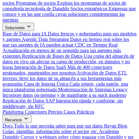
socios
Programas de socios
Explora los programas de socios de
consultoría tecnología de Dataddo
Socios estratégicos
Empresas que
conoce y en las que confía cuyas soluciones complementan las
nuestras
Soluciones
Base de Datos para IA
Datos frescos y gobernados para sus modelos
y agentes
Agentic Data Streaming
Datos en tiempo real sobre los
que sus agentes de IA pueden actuar
CDC en Tiempo Real
Actualización en menos de un segundo para sus agentes más
exigentes
Replicación de Bases de Datos
Una copia del almacén de
datos en vivo sin afectar su carga de producción, en minutos y no
horas
Integración de Datos SaaS
Más de 400 conectores
gestionados, mantenidos por nosotros
Activación de Datos
ETL
inverso: lleve los datos de su almacén a sus herramientas más
avanzadas
Capa de Ingesta Única
Cada origen, cada patrón, una
única plataforma gobernada
Modernización de Sistemas Legacy
Incorpore datos on-premise y de mainframe a su stack moderno
Replicación de Datos SAP
Integración rápida y conforme, sin
middleware, sin RFC
Plataforma
Conectores
Precios
Casos Prácticos
Recursos
Docs
Todo lo que necesita saber para que sus datos fluyan
Blog
Guías, plantillas, información sobre el sector, etc.
Academia
Dataddo
Cursos y webinars sobre cómo tragajar con Dataddo y tus