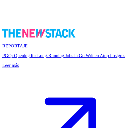
REPORTAJE
PGQ: Queuing for Long-Running Jobs in Go Written Atop Postgres
Leer más