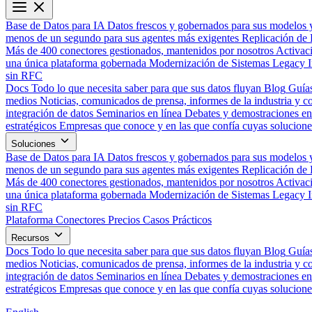
Base de Datos para IA
Datos frescos y gobernados para sus modelos 
menos de un segundo para sus agentes más exigentes
Replicación de 
Más de 400 conectores gestionados, mantenidos por nosotros
Activac
una única plataforma gobernada
Modernización de Sistemas Legacy
sin RFC
Docs
Todo lo que necesita saber para que sus datos fluyan
Blog
Guías
medios
Noticias, comunicados de prensa, informes de la industria y co
integración de datos
Seminarios en línea
Debates y demostraciones en 
estratégicos
Empresas que conoce y en las que confía cuyas solucione
Soluciones
Base de Datos para IA
Datos frescos y gobernados para sus modelos 
menos de un segundo para sus agentes más exigentes
Replicación de 
Más de 400 conectores gestionados, mantenidos por nosotros
Activac
una única plataforma gobernada
Modernización de Sistemas Legacy
sin RFC
Plataforma
Conectores
Precios
Casos Prácticos
Recursos
Docs
Todo lo que necesita saber para que sus datos fluyan
Blog
Guías
medios
Noticias, comunicados de prensa, informes de la industria y co
integración de datos
Seminarios en línea
Debates y demostraciones en 
estratégicos
Empresas que conoce y en las que confía cuyas solucione