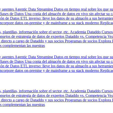
y agentes
Agentic Data Streaming
Datos en tiempo real sobre los que s
Bases de Datos
Una copia del almacén de datos en vivo sin afectar su 
ión de Datos
ETL inverso: lleve los datos de su almacén a sus herrami
Incorpore datos on-premise y de mainframe a su stack moderno
Replica
, plantillas, información sobre el sector, etc.
Academia Dataddo
Cursos
nsejos de estrategia de datos de expertos
Dataddo vs. Competencia
Vea
directo a cargo de Dataddo y sus socios
Programas de socios
Explora 
s complementan las nuestras
y agentes
Agentic Data Streaming
Datos en tiempo real sobre los que s
Bases de Datos
Una copia del almacén de datos en vivo sin afectar su 
ión de Datos
ETL inverso: lleve los datos de su almacén a sus herrami
Incorpore datos on-premise y de mainframe a su stack moderno
Replica
, plantillas, información sobre el sector, etc.
Academia Dataddo
Cursos
nsejos de estrategia de datos de expertos
Dataddo vs. Competencia
Vea
directo a cargo de Dataddo y sus socios
Programas de socios
Explora 
s complementan las nuestras