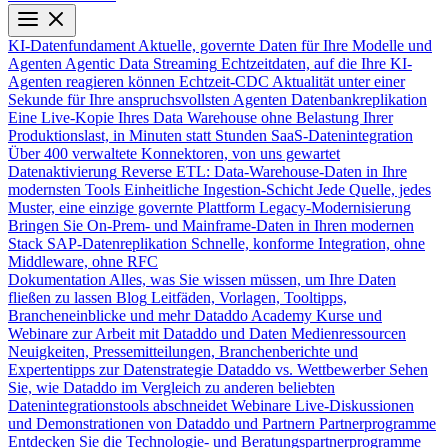
KI-Datenfundament
Aktuelle, governte Daten für Ihre Modelle und
Agenten
Agentic Data Streaming
Echtzeitdaten, auf die Ihre KI-
Agenten reagieren können
Echtzeit-CDC
Aktualität unter einer
Sekunde für Ihre anspruchsvollsten Agenten
Datenbankreplikation
Eine Live-Kopie Ihres Data Warehouse ohne Belastung Ihrer
Produktionslast, in Minuten statt Stunden
SaaS-Datenintegration
Über 400 verwaltete Konnektoren, von uns gewartet
Datenaktivierung
Reverse ETL: Data-Warehouse-Daten in Ihre
modernsten Tools
Einheitliche Ingestion-Schicht
Jede Quelle, jedes
Muster, eine einzige governte Plattform
Legacy-Modernisierung
Bringen Sie On-Prem- und Mainframe-Daten in Ihren modernen
Stack
SAP-Datenreplikation
Schnelle, konforme Integration, ohne
Middleware, ohne RFC
Dokumentation
Alles, was Sie wissen müssen, um Ihre Daten
fließen zu lassen
Blog
Leitfäden, Vorlagen, Tooltipps,
Brancheneinblicke und mehr
Dataddo Academy
Kurse und
Webinare zur Arbeit mit Dataddo und Daten
Medienressourcen
Neuigkeiten, Pressemitteilungen, Branchenberichte und
Expertentipps zur Datenstrategie
Dataddo vs. Wettbewerber
Sehen
Sie, wie Dataddo im Vergleich zu anderen beliebten
Datenintegrationstools abschneidet
Webinare
Live-Diskussionen
und Demonstrationen von Dataddo und Partnern
Partnerprogramme
Entdecken Sie die Technologie- und Beratungspartnerprogramme