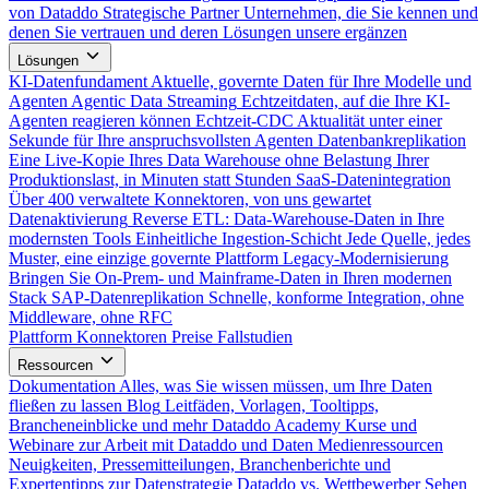
von Dataddo
Strategische Partner
Unternehmen, die Sie kennen und
denen Sie vertrauen und deren Lösungen unsere ergänzen
Lösungen
KI-Datenfundament
Aktuelle, governte Daten für Ihre Modelle und
Agenten
Agentic Data Streaming
Echtzeitdaten, auf die Ihre KI-
Agenten reagieren können
Echtzeit-CDC
Aktualität unter einer
Sekunde für Ihre anspruchsvollsten Agenten
Datenbankreplikation
Eine Live-Kopie Ihres Data Warehouse ohne Belastung Ihrer
Produktionslast, in Minuten statt Stunden
SaaS-Datenintegration
Über 400 verwaltete Konnektoren, von uns gewartet
Datenaktivierung
Reverse ETL: Data-Warehouse-Daten in Ihre
modernsten Tools
Einheitliche Ingestion-Schicht
Jede Quelle, jedes
Muster, eine einzige governte Plattform
Legacy-Modernisierung
Bringen Sie On-Prem- und Mainframe-Daten in Ihren modernen
Stack
SAP-Datenreplikation
Schnelle, konforme Integration, ohne
Middleware, ohne RFC
Plattform
Konnektoren
Preise
Fallstudien
Ressourcen
Dokumentation
Alles, was Sie wissen müssen, um Ihre Daten
fließen zu lassen
Blog
Leitfäden, Vorlagen, Tooltipps,
Brancheneinblicke und mehr
Dataddo Academy
Kurse und
Webinare zur Arbeit mit Dataddo und Daten
Medienressourcen
Neuigkeiten, Pressemitteilungen, Branchenberichte und
Expertentipps zur Datenstrategie
Dataddo vs. Wettbewerber
Sehen