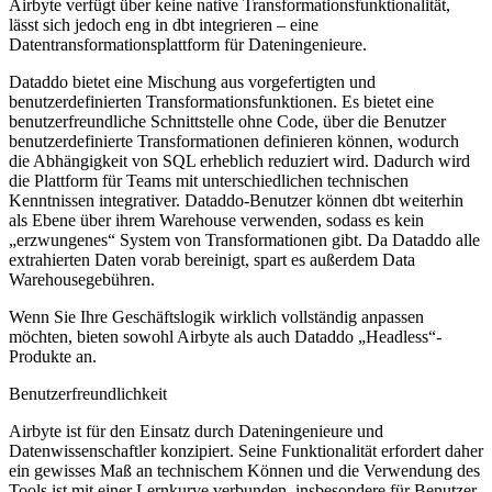
Airbyte verfügt über keine native Transformationsfunktionalität,
lässt sich jedoch eng in dbt integrieren – eine
Datentransformationsplattform für Dateningenieure.
Dataddo bietet eine Mischung aus vorgefertigten und
benutzerdefinierten Transformationsfunktionen. Es bietet eine
benutzerfreundliche Schnittstelle ohne Code, über die Benutzer
benutzerdefinierte Transformationen definieren können, wodurch
die Abhängigkeit von SQL erheblich reduziert wird. Dadurch wird
die Plattform für Teams mit unterschiedlichen technischen
Kenntnissen integrativer. Dataddo-Benutzer können dbt weiterhin
als Ebene über ihrem Warehouse verwenden, sodass es kein
„erzwungenes“ System von Transformationen gibt. Da Dataddo alle
extrahierten Daten vorab bereinigt, spart es außerdem Data
Warehousegebühren.
Wenn Sie Ihre Geschäftslogik wirklich vollständig anpassen
möchten, bieten sowohl Airbyte als auch Dataddo „Headless“-
Produkte an.
Benutzerfreundlichkeit
Airbyte ist für den Einsatz durch Dateningenieure und
Datenwissenschaftler konzipiert. Seine Funktionalität erfordert daher
ein gewisses Maß an technischem Können und die Verwendung des
Tools ist mit einer Lernkurve verbunden, insbesondere für Benutzer,