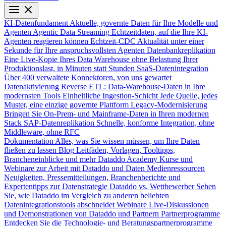
KI-Datenfundament
Aktuelle, governte Daten für Ihre Modelle und
Agenten
Agentic Data Streaming
Echtzeitdaten, auf die Ihre KI-
Agenten reagieren können
Echtzeit-CDC
Aktualität unter einer
Sekunde für Ihre anspruchsvollsten Agenten
Datenbankreplikation
Eine Live-Kopie Ihres Data Warehouse ohne Belastung Ihrer
Produktionslast, in Minuten statt Stunden
SaaS-Datenintegration
Über 400 verwaltete Konnektoren, von uns gewartet
Datenaktivierung
Reverse ETL: Data-Warehouse-Daten in Ihre
modernsten Tools
Einheitliche Ingestion-Schicht
Jede Quelle, jedes
Muster, eine einzige governte Plattform
Legacy-Modernisierung
Bringen Sie On-Prem- und Mainframe-Daten in Ihren modernen
Stack
SAP-Datenreplikation
Schnelle, konforme Integration, ohne
Middleware, ohne RFC
Dokumentation
Alles, was Sie wissen müssen, um Ihre Daten
fließen zu lassen
Blog
Leitfäden, Vorlagen, Tooltipps,
Brancheneinblicke und mehr
Dataddo Academy
Kurse und
Webinare zur Arbeit mit Dataddo und Daten
Medienressourcen
Neuigkeiten, Pressemitteilungen, Branchenberichte und
Expertentipps zur Datenstrategie
Dataddo vs. Wettbewerber
Sehen
Sie, wie Dataddo im Vergleich zu anderen beliebten
Datenintegrationstools abschneidet
Webinare
Live-Diskussionen
und Demonstrationen von Dataddo und Partnern
Partnerprogramme
Entdecken Sie die Technologie- und Beratungspartnerprogramme