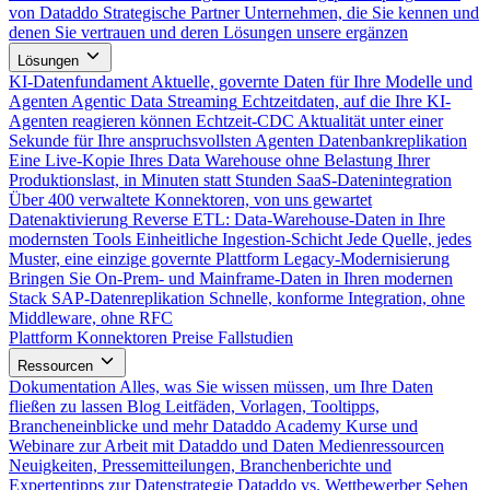
von Dataddo
Strategische Partner
Unternehmen, die Sie kennen und
denen Sie vertrauen und deren Lösungen unsere ergänzen
Lösungen
KI-Datenfundament
Aktuelle, governte Daten für Ihre Modelle und
Agenten
Agentic Data Streaming
Echtzeitdaten, auf die Ihre KI-
Agenten reagieren können
Echtzeit-CDC
Aktualität unter einer
Sekunde für Ihre anspruchsvollsten Agenten
Datenbankreplikation
Eine Live-Kopie Ihres Data Warehouse ohne Belastung Ihrer
Produktionslast, in Minuten statt Stunden
SaaS-Datenintegration
Über 400 verwaltete Konnektoren, von uns gewartet
Datenaktivierung
Reverse ETL: Data-Warehouse-Daten in Ihre
modernsten Tools
Einheitliche Ingestion-Schicht
Jede Quelle, jedes
Muster, eine einzige governte Plattform
Legacy-Modernisierung
Bringen Sie On-Prem- und Mainframe-Daten in Ihren modernen
Stack
SAP-Datenreplikation
Schnelle, konforme Integration, ohne
Middleware, ohne RFC
Plattform
Konnektoren
Preise
Fallstudien
Ressourcen
Dokumentation
Alles, was Sie wissen müssen, um Ihre Daten
fließen zu lassen
Blog
Leitfäden, Vorlagen, Tooltipps,
Brancheneinblicke und mehr
Dataddo Academy
Kurse und
Webinare zur Arbeit mit Dataddo und Daten
Medienressourcen
Neuigkeiten, Pressemitteilungen, Branchenberichte und
Expertentipps zur Datenstrategie
Dataddo vs. Wettbewerber
Sehen