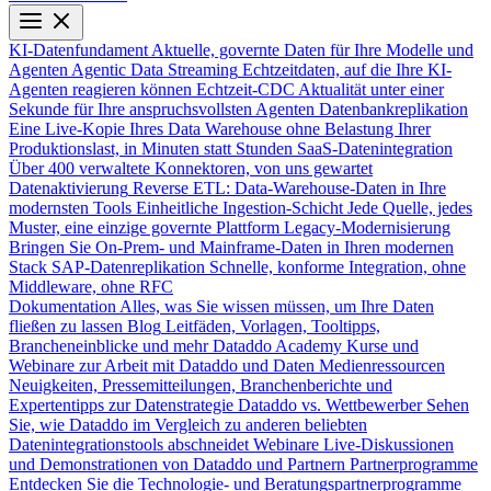
KI-Datenfundament
Aktuelle, governte Daten für Ihre Modelle und
Agenten
Agentic Data Streaming
Echtzeitdaten, auf die Ihre KI-
Agenten reagieren können
Echtzeit-CDC
Aktualität unter einer
Sekunde für Ihre anspruchsvollsten Agenten
Datenbankreplikation
Eine Live-Kopie Ihres Data Warehouse ohne Belastung Ihrer
Produktionslast, in Minuten statt Stunden
SaaS-Datenintegration
Über 400 verwaltete Konnektoren, von uns gewartet
Datenaktivierung
Reverse ETL: Data-Warehouse-Daten in Ihre
modernsten Tools
Einheitliche Ingestion-Schicht
Jede Quelle, jedes
Muster, eine einzige governte Plattform
Legacy-Modernisierung
Bringen Sie On-Prem- und Mainframe-Daten in Ihren modernen
Stack
SAP-Datenreplikation
Schnelle, konforme Integration, ohne
Middleware, ohne RFC
Dokumentation
Alles, was Sie wissen müssen, um Ihre Daten
fließen zu lassen
Blog
Leitfäden, Vorlagen, Tooltipps,
Brancheneinblicke und mehr
Dataddo Academy
Kurse und
Webinare zur Arbeit mit Dataddo und Daten
Medienressourcen
Neuigkeiten, Pressemitteilungen, Branchenberichte und
Expertentipps zur Datenstrategie
Dataddo vs. Wettbewerber
Sehen
Sie, wie Dataddo im Vergleich zu anderen beliebten
Datenintegrationstools abschneidet
Webinare
Live-Diskussionen
und Demonstrationen von Dataddo und Partnern
Partnerprogramme
Entdecken Sie die Technologie- und Beratungspartnerprogramme