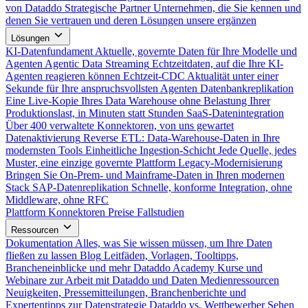
von Dataddo
Strategische Partner
Unternehmen, die Sie kennen und
denen Sie vertrauen und deren Lösungen unsere ergänzen
Lösungen
KI-Datenfundament
Aktuelle, governte Daten für Ihre Modelle und
Agenten
Agentic Data Streaming
Echtzeitdaten, auf die Ihre KI-
Agenten reagieren können
Echtzeit-CDC
Aktualität unter einer
Sekunde für Ihre anspruchsvollsten Agenten
Datenbankreplikation
Eine Live-Kopie Ihres Data Warehouse ohne Belastung Ihrer
Produktionslast, in Minuten statt Stunden
SaaS-Datenintegration
Über 400 verwaltete Konnektoren, von uns gewartet
Datenaktivierung
Reverse ETL: Data-Warehouse-Daten in Ihre
modernsten Tools
Einheitliche Ingestion-Schicht
Jede Quelle, jedes
Muster, eine einzige governte Plattform
Legacy-Modernisierung
Bringen Sie On-Prem- und Mainframe-Daten in Ihren modernen
Stack
SAP-Datenreplikation
Schnelle, konforme Integration, ohne
Middleware, ohne RFC
Plattform
Konnektoren
Preise
Fallstudien
Ressourcen
Dokumentation
Alles, was Sie wissen müssen, um Ihre Daten
fließen zu lassen
Blog
Leitfäden, Vorlagen, Tooltipps,
Brancheneinblicke und mehr
Dataddo Academy
Kurse und
Webinare zur Arbeit mit Dataddo und Daten
Medienressourcen
Neuigkeiten, Pressemitteilungen, Branchenberichte und
Expertentipps zur Datenstrategie
Dataddo vs. Wettbewerber
Sehen