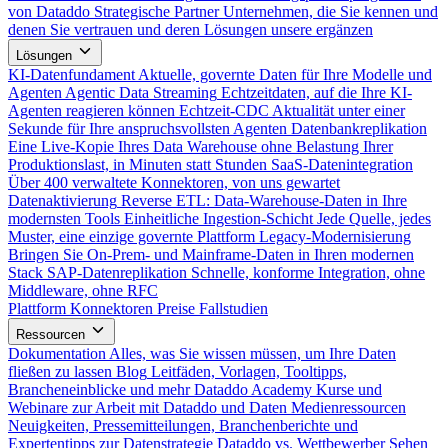
von Dataddo
Strategische Partner
Unternehmen, die Sie kennen und
denen Sie vertrauen und deren Lösungen unsere ergänzen
Lösungen
KI-Datenfundament
Aktuelle, governte Daten für Ihre Modelle und
Agenten
Agentic Data Streaming
Echtzeitdaten, auf die Ihre KI-
Agenten reagieren können
Echtzeit-CDC
Aktualität unter einer
Sekunde für Ihre anspruchsvollsten Agenten
Datenbankreplikation
Eine Live-Kopie Ihres Data Warehouse ohne Belastung Ihrer
Produktionslast, in Minuten statt Stunden
SaaS-Datenintegration
Über 400 verwaltete Konnektoren, von uns gewartet
Datenaktivierung
Reverse ETL: Data-Warehouse-Daten in Ihre
modernsten Tools
Einheitliche Ingestion-Schicht
Jede Quelle, jedes
Muster, eine einzige governte Plattform
Legacy-Modernisierung
Bringen Sie On-Prem- und Mainframe-Daten in Ihren modernen
Stack
SAP-Datenreplikation
Schnelle, konforme Integration, ohne
Middleware, ohne RFC
Plattform
Konnektoren
Preise
Fallstudien
Ressourcen
Dokumentation
Alles, was Sie wissen müssen, um Ihre Daten
fließen zu lassen
Blog
Leitfäden, Vorlagen, Tooltipps,
Brancheneinblicke und mehr
Dataddo Academy
Kurse und
Webinare zur Arbeit mit Dataddo und Daten
Medienressourcen
Neuigkeiten, Pressemitteilungen, Branchenberichte und
Expertentipps zur Datenstrategie
Dataddo vs. Wettbewerber
Sehen