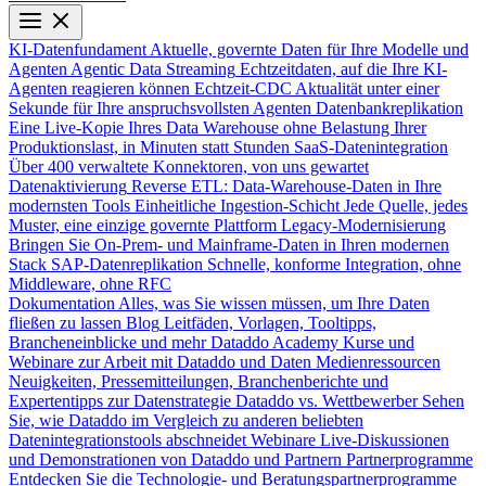
KI-Datenfundament
Aktuelle, governte Daten für Ihre Modelle und
Agenten
Agentic Data Streaming
Echtzeitdaten, auf die Ihre KI-
Agenten reagieren können
Echtzeit-CDC
Aktualität unter einer
Sekunde für Ihre anspruchsvollsten Agenten
Datenbankreplikation
Eine Live-Kopie Ihres Data Warehouse ohne Belastung Ihrer
Produktionslast, in Minuten statt Stunden
SaaS-Datenintegration
Über 400 verwaltete Konnektoren, von uns gewartet
Datenaktivierung
Reverse ETL: Data-Warehouse-Daten in Ihre
modernsten Tools
Einheitliche Ingestion-Schicht
Jede Quelle, jedes
Muster, eine einzige governte Plattform
Legacy-Modernisierung
Bringen Sie On-Prem- und Mainframe-Daten in Ihren modernen
Stack
SAP-Datenreplikation
Schnelle, konforme Integration, ohne
Middleware, ohne RFC
Dokumentation
Alles, was Sie wissen müssen, um Ihre Daten
fließen zu lassen
Blog
Leitfäden, Vorlagen, Tooltipps,
Brancheneinblicke und mehr
Dataddo Academy
Kurse und
Webinare zur Arbeit mit Dataddo und Daten
Medienressourcen
Neuigkeiten, Pressemitteilungen, Branchenberichte und
Expertentipps zur Datenstrategie
Dataddo vs. Wettbewerber
Sehen
Sie, wie Dataddo im Vergleich zu anderen beliebten
Datenintegrationstools abschneidet
Webinare
Live-Diskussionen
und Demonstrationen von Dataddo und Partnern
Partnerprogramme
Entdecken Sie die Technologie- und Beratungspartnerprogramme