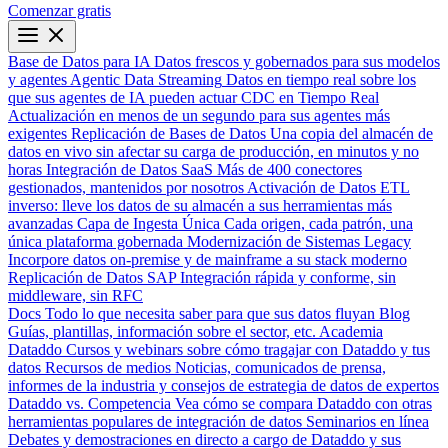
Comenzar gratis
Base de Datos para IA
Datos frescos y gobernados para sus modelos
y agentes
Agentic Data Streaming
Datos en tiempo real sobre los
que sus agentes de IA pueden actuar
CDC en Tiempo Real
Actualización en menos de un segundo para sus agentes más
exigentes
Replicación de Bases de Datos
Una copia del almacén de
datos en vivo sin afectar su carga de producción, en minutos y no
horas
Integración de Datos SaaS
Más de 400 conectores
gestionados, mantenidos por nosotros
Activación de Datos
ETL
inverso: lleve los datos de su almacén a sus herramientas más
avanzadas
Capa de Ingesta Única
Cada origen, cada patrón, una
única plataforma gobernada
Modernización de Sistemas Legacy
Incorpore datos on-premise y de mainframe a su stack moderno
Replicación de Datos SAP
Integración rápida y conforme, sin
middleware, sin RFC
Docs
Todo lo que necesita saber para que sus datos fluyan
Blog
Guías, plantillas, información sobre el sector, etc.
Academia
Dataddo
Cursos y webinars sobre cómo tragajar con Dataddo y tus
datos
Recursos de medios
Noticias, comunicados de prensa,
informes de la industria y consejos de estrategia de datos de expertos
Dataddo vs. Competencia
Vea cómo se compara Dataddo con otras
herramientas populares de integración de datos
Seminarios en línea
Debates y demostraciones en directo a cargo de Dataddo y sus