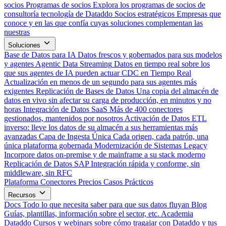
socios
Programas de socios
Explora los programas de socios de
consultoría tecnología de Dataddo
Socios estratégicos
Empresas que
conoce y en las que confía cuyas soluciones complementan las
nuestras
Soluciones
Base de Datos para IA
Datos frescos y gobernados para sus modelos
y agentes
Agentic Data Streaming
Datos en tiempo real sobre los
que sus agentes de IA pueden actuar
CDC en Tiempo Real
Actualización en menos de un segundo para sus agentes más
exigentes
Replicación de Bases de Datos
Una copia del almacén de
datos en vivo sin afectar su carga de producción, en minutos y no
horas
Integración de Datos SaaS
Más de 400 conectores
gestionados, mantenidos por nosotros
Activación de Datos
ETL
inverso: lleve los datos de su almacén a sus herramientas más
avanzadas
Capa de Ingesta Única
Cada origen, cada patrón, una
única plataforma gobernada
Modernización de Sistemas Legacy
Incorpore datos on-premise y de mainframe a su stack moderno
Replicación de Datos SAP
Integración rápida y conforme, sin
middleware, sin RFC
Plataforma
Conectores
Precios
Casos Prácticos
Recursos
Docs
Todo lo que necesita saber para que sus datos fluyan
Blog
Guías, plantillas, información sobre el sector, etc.
Academia
Dataddo
Cursos y webinars sobre cómo tragajar con Dataddo y tus