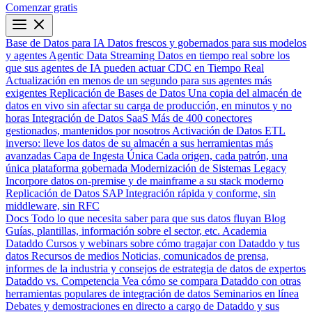
Comenzar gratis
Base de Datos para IA
Datos frescos y gobernados para sus modelos
y agentes
Agentic Data Streaming
Datos en tiempo real sobre los
que sus agentes de IA pueden actuar
CDC en Tiempo Real
Actualización en menos de un segundo para sus agentes más
exigentes
Replicación de Bases de Datos
Una copia del almacén de
datos en vivo sin afectar su carga de producción, en minutos y no
horas
Integración de Datos SaaS
Más de 400 conectores
gestionados, mantenidos por nosotros
Activación de Datos
ETL
inverso: lleve los datos de su almacén a sus herramientas más
avanzadas
Capa de Ingesta Única
Cada origen, cada patrón, una
única plataforma gobernada
Modernización de Sistemas Legacy
Incorpore datos on-premise y de mainframe a su stack moderno
Replicación de Datos SAP
Integración rápida y conforme, sin
middleware, sin RFC
Docs
Todo lo que necesita saber para que sus datos fluyan
Blog
Guías, plantillas, información sobre el sector, etc.
Academia
Dataddo
Cursos y webinars sobre cómo tragajar con Dataddo y tus
datos
Recursos de medios
Noticias, comunicados de prensa,
informes de la industria y consejos de estrategia de datos de expertos
Dataddo vs. Competencia
Vea cómo se compara Dataddo con otras
herramientas populares de integración de datos
Seminarios en línea
Debates y demostraciones en directo a cargo de Dataddo y sus