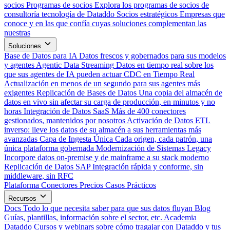
socios
Programas de socios
Explora los programas de socios de
consultoría tecnología de Dataddo
Socios estratégicos
Empresas que
conoce y en las que confía cuyas soluciones complementan las
nuestras
Soluciones
Base de Datos para IA
Datos frescos y gobernados para sus modelos
y agentes
Agentic Data Streaming
Datos en tiempo real sobre los
que sus agentes de IA pueden actuar
CDC en Tiempo Real
Actualización en menos de un segundo para sus agentes más
exigentes
Replicación de Bases de Datos
Una copia del almacén de
datos en vivo sin afectar su carga de producción, en minutos y no
horas
Integración de Datos SaaS
Más de 400 conectores
gestionados, mantenidos por nosotros
Activación de Datos
ETL
inverso: lleve los datos de su almacén a sus herramientas más
avanzadas
Capa de Ingesta Única
Cada origen, cada patrón, una
única plataforma gobernada
Modernización de Sistemas Legacy
Incorpore datos on-premise y de mainframe a su stack moderno
Replicación de Datos SAP
Integración rápida y conforme, sin
middleware, sin RFC
Plataforma
Conectores
Precios
Casos Prácticos
Recursos
Docs
Todo lo que necesita saber para que sus datos fluyan
Blog
Guías, plantillas, información sobre el sector, etc.
Academia
Dataddo
Cursos y webinars sobre cómo tragajar con Dataddo y tus