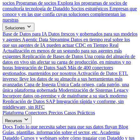
socios
Programas de socios
Explora los programas de socios de
consultoría tecnología de Dataddo
Socios estratégicos
Empresas que
conoce y en las que confía cuyas soluciones complementan las
nuestras
Soluciones
Base de Datos para IA
Datos frescos y gobernados para sus modelos
y agentes
Agentic Data Streaming
Datos en tiempo real sobre los
que sus agentes de IA pueden actuar
CDC en Tiempo Real
Actualización en menos de un segundo para sus agentes más
exigentes
Replicación de Bases de Datos
Una copia del almacén de
datos en vivo sin afectar su carga de producción, en minutos y no
horas
Integración de Datos SaaS
Más de 400 conectores
gestionados, mantenidos por nosotros
Activación de Datos
ETL
inverso: lleve los datos de su almacén a sus herramientas más
avanzadas
Capa de Ingesta Única
Cada origen, cada patrón, una
única plataforma gobernada
Modernización de Sistemas Legacy
Incorpore datos on-premise y de mainframe a su stack moderno
Replicación de Datos SAP
Integración rápida y conforme, sin
middleware, sin RFC
Plataforma
Conectores
Precios
Casos Prácticos
Recursos
Docs
Todo lo que necesita saber para que sus datos fluyan
Blog
Guías, plantillas, información sobre el sector, etc.
Academia
Dataddo
Cursos y webinars sobre cómo tragajar con Dataddo y tus