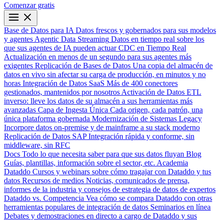
Comenzar gratis
Base de Datos para IA
Datos frescos y gobernados para sus modelos
y agentes
Agentic Data Streaming
Datos en tiempo real sobre los
que sus agentes de IA pueden actuar
CDC en Tiempo Real
Actualización en menos de un segundo para sus agentes más
exigentes
Replicación de Bases de Datos
Una copia del almacén de
datos en vivo sin afectar su carga de producción, en minutos y no
horas
Integración de Datos SaaS
Más de 400 conectores
gestionados, mantenidos por nosotros
Activación de Datos
ETL
inverso: lleve los datos de su almacén a sus herramientas más
avanzadas
Capa de Ingesta Única
Cada origen, cada patrón, una
única plataforma gobernada
Modernización de Sistemas Legacy
Incorpore datos on-premise y de mainframe a su stack moderno
Replicación de Datos SAP
Integración rápida y conforme, sin
middleware, sin RFC
Docs
Todo lo que necesita saber para que sus datos fluyan
Blog
Guías, plantillas, información sobre el sector, etc.
Academia
Dataddo
Cursos y webinars sobre cómo tragajar con Dataddo y tus
datos
Recursos de medios
Noticias, comunicados de prensa,
informes de la industria y consejos de estrategia de datos de expertos
Dataddo vs. Competencia
Vea cómo se compara Dataddo con otras
herramientas populares de integración de datos
Seminarios en línea
Debates y demostraciones en directo a cargo de Dataddo y sus