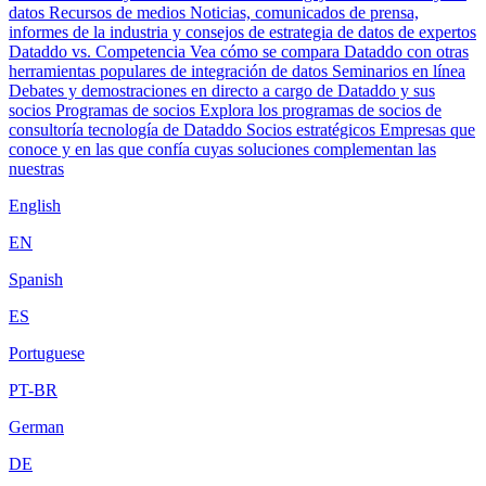
datos
Recursos de medios
Noticias, comunicados de prensa,
informes de la industria y consejos de estrategia de datos de expertos
Dataddo vs. Competencia
Vea cómo se compara Dataddo con otras
herramientas populares de integración de datos
Seminarios en línea
Debates y demostraciones en directo a cargo de Dataddo y sus
socios
Programas de socios
Explora los programas de socios de
consultoría tecnología de Dataddo
Socios estratégicos
Empresas que
conoce y en las que confía cuyas soluciones complementan las
nuestras
English
EN
Spanish
ES
Portuguese
PT-BR
German
DE