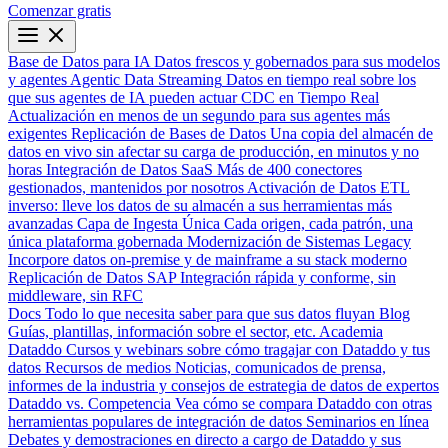
Comenzar gratis
Base de Datos para IA
Datos frescos y gobernados para sus modelos
y agentes
Agentic Data Streaming
Datos en tiempo real sobre los
que sus agentes de IA pueden actuar
CDC en Tiempo Real
Actualización en menos de un segundo para sus agentes más
exigentes
Replicación de Bases de Datos
Una copia del almacén de
datos en vivo sin afectar su carga de producción, en minutos y no
horas
Integración de Datos SaaS
Más de 400 conectores
gestionados, mantenidos por nosotros
Activación de Datos
ETL
inverso: lleve los datos de su almacén a sus herramientas más
avanzadas
Capa de Ingesta Única
Cada origen, cada patrón, una
única plataforma gobernada
Modernización de Sistemas Legacy
Incorpore datos on-premise y de mainframe a su stack moderno
Replicación de Datos SAP
Integración rápida y conforme, sin
middleware, sin RFC
Docs
Todo lo que necesita saber para que sus datos fluyan
Blog
Guías, plantillas, información sobre el sector, etc.
Academia
Dataddo
Cursos y webinars sobre cómo tragajar con Dataddo y tus
datos
Recursos de medios
Noticias, comunicados de prensa,
informes de la industria y consejos de estrategia de datos de expertos
Dataddo vs. Competencia
Vea cómo se compara Dataddo con otras
herramientas populares de integración de datos
Seminarios en línea
Debates y demostraciones en directo a cargo de Dataddo y sus