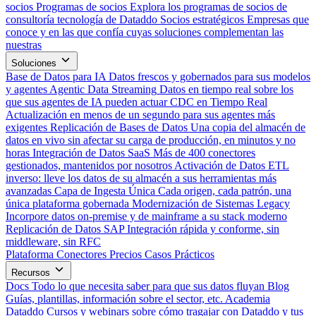
socios
Programas de socios
Explora los programas de socios de
consultoría tecnología de Dataddo
Socios estratégicos
Empresas que
conoce y en las que confía cuyas soluciones complementan las
nuestras
Soluciones
Base de Datos para IA
Datos frescos y gobernados para sus modelos
y agentes
Agentic Data Streaming
Datos en tiempo real sobre los
que sus agentes de IA pueden actuar
CDC en Tiempo Real
Actualización en menos de un segundo para sus agentes más
exigentes
Replicación de Bases de Datos
Una copia del almacén de
datos en vivo sin afectar su carga de producción, en minutos y no
horas
Integración de Datos SaaS
Más de 400 conectores
gestionados, mantenidos por nosotros
Activación de Datos
ETL
inverso: lleve los datos de su almacén a sus herramientas más
avanzadas
Capa de Ingesta Única
Cada origen, cada patrón, una
única plataforma gobernada
Modernización de Sistemas Legacy
Incorpore datos on-premise y de mainframe a su stack moderno
Replicación de Datos SAP
Integración rápida y conforme, sin
middleware, sin RFC
Plataforma
Conectores
Precios
Casos Prácticos
Recursos
Docs
Todo lo que necesita saber para que sus datos fluyan
Blog
Guías, plantillas, información sobre el sector, etc.
Academia
Dataddo
Cursos y webinars sobre cómo tragajar con Dataddo y tus