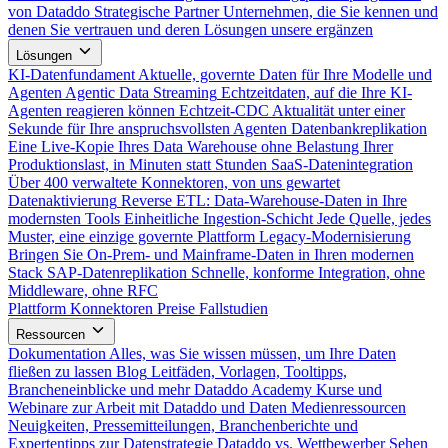
von Dataddo
Strategische Partner
Unternehmen, die Sie kennen und
denen Sie vertrauen und deren Lösungen unsere ergänzen
Lösungen
KI-Datenfundament
Aktuelle, governte Daten für Ihre Modelle und
Agenten
Agentic Data Streaming
Echtzeitdaten, auf die Ihre KI-
Agenten reagieren können
Echtzeit-CDC
Aktualität unter einer
Sekunde für Ihre anspruchsvollsten Agenten
Datenbankreplikation
Eine Live-Kopie Ihres Data Warehouse ohne Belastung Ihrer
Produktionslast, in Minuten statt Stunden
SaaS-Datenintegration
Über 400 verwaltete Konnektoren, von uns gewartet
Datenaktivierung
Reverse ETL: Data-Warehouse-Daten in Ihre
modernsten Tools
Einheitliche Ingestion-Schicht
Jede Quelle, jedes
Muster, eine einzige governte Plattform
Legacy-Modernisierung
Bringen Sie On-Prem- und Mainframe-Daten in Ihren modernen
Stack
SAP-Datenreplikation
Schnelle, konforme Integration, ohne
Middleware, ohne RFC
Plattform
Konnektoren
Preise
Fallstudien
Ressourcen
Dokumentation
Alles, was Sie wissen müssen, um Ihre Daten
fließen zu lassen
Blog
Leitfäden, Vorlagen, Tooltipps,
Brancheneinblicke und mehr
Dataddo Academy
Kurse und
Webinare zur Arbeit mit Dataddo und Daten
Medienressourcen
Neuigkeiten, Pressemitteilungen, Branchenberichte und
Expertentipps zur Datenstrategie
Dataddo vs. Wettbewerber
Sehen