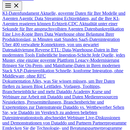
KI-Datenfundament
Aktuelle, governte Daten für Ihre Modelle und
Agenten
Agentic Data Streaming
Echtzeitdaten, auf die Ihre KI-
Agenten reagieren können
Echtzeit-CDC
Aktualität unter einer
Sekunde für Ihre anspruchsvollsten Agenten
Datenbankreplikation
Eine Live-Kopie Ihres Data Warehouse ohne Belastung Ihrer
Produktionslast, in Minuten statt Stunden
SaaS-Datenintegration
Über 400 verwaltete Konnektoren, von uns gewartet
Datenaktivierung
Reverse ETL: Data-Warehouse-Daten in Ihre
modernsten Tools
Einheitliche Ingestion-Schicht
Jede Quelle, jedes
Muster, eine einzige governte Plattform
Legacy-Modernisierung
Bringen Sie On-Prem- und Mainframe-Daten in Ihren modernen
Stack
SAP-Datenreplikation
Schnelle, konforme Integration, ohne
Middleware, ohne RFC
Dokumentation
Alles, was Sie wissen müssen, um Ihre Daten
fließen zu lassen
Blog
Leitfäden, Vorlagen, Tooltipps,
Brancheneinblicke und mehr
Dataddo Academy
Kurse und
Webinare zur Arbeit mit Dataddo und Daten
Medienressourcen
Neuigkeiten, Pressemitteilungen, Branchenberichte und
Expertentipps zur Datenstrategie
Dataddo vs. Wettbewerber
Sehen
Sie, wie Dataddo im Vergleich zu anderen beliebten
Datenintegrationstools abschneidet
Webinare
Live-Diskussionen
und Demonstrationen von Dataddo und Partnern
Partnerprogramme
Entdecken Sie die Technologie- und Beratungspartnerprogramme