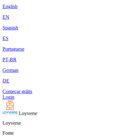
English
EN
Spanish
ES
Portuguese
PT-BR
German
DE
Começar grátis
Login
Loyverse
Loyverse
Fonte