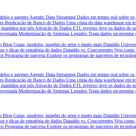
delos e agentes
Agentic Data Streaming
Dados em tempo real sobre os 
es
Replicação de Banco de Dados
Uma cópia do data warehouse em tem
 mantidos por nós
Ativação de Dados
ETL reverso: leve os dados do s
governada
Modernização de Sistemas Legados
Traga dados on-premise 
m
Blog
Guias, modelos, insights do setor e muito mais
Dataddo Univers
or e dicas de estratégia de dados
Dataddo vs. Concorrentes
Veja como 
os
Programa de parceria
Explore os programas de parceiros de tecnolog
delos e agentes
Agentic Data Streaming
Dados em tempo real sobre os 
es
Replicação de Banco de Dados
Uma cópia do data warehouse em tem
 mantidos por nós
Ativação de Dados
ETL reverso: leve os dados do s
governada
Modernização de Sistemas Legados
Traga dados on-premise 
m
Blog
Guias, modelos, insights do setor e muito mais
Dataddo Univers
or e dicas de estratégia de dados
Dataddo vs. Concorrentes
Veja como 
os
Programa de parceria
Explore os programas de parceiros de tecnolog