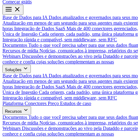
Começar grátis
Base de Dados para IA
Dados atualizados e governados para seus mo
Atualização em menos de um segundo para seus agentes mais exigent
horas
Integração de Dados SaaS
Mais de 400 conectores gerenciados,
Única de Ingestão
Cada origem, cada padrão, uma única plataforma 
Integração rápida e compatível, sem middleware, sem RFC
Documentos
Tudo o que você precisa saber para que seus dados flua
Recursos de mídia
Notícias, comunicados à imprensa, relatórios do set
Webinars
Discussões e demonstrações ao vivo pela Dataddo e parceir
conhece e confia cujas soluções complementam as nossas
Soluções
Base de Dados para IA
Dados atualizados e governados para seus mo
Atualização em menos de um segundo para seus agentes mais exigent
horas
Integração de Dados SaaS
Mais de 400 conectores gerenciados,
Única de Ingestão
Cada origem, cada padrão, uma única plataforma 
Integração rápida e compatível, sem middleware, sem RFC
Plataforma
Conectores
Preço
Estudos de caso
Recursos
Documentos
Tudo o que você precisa saber para que seus dados flua
Recursos de mídia
Notícias, comunicados à imprensa, relatórios do set
Webinars
Discussões e demonstrações ao vivo pela Dataddo e parceir
conhece e confia cujas soluções complementam as nossas