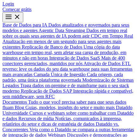
Login
Começar grátis
Base de Dados para IA
Dados atualizados e governados para seus
modelos e agentes
Agentic Data Streaming
Dados em tempo real
sobre os quais seus agentes de IA podem agir
CDC em Tempo Real
Atualização em menos de um segundo para seus agentes mais
exigentes
Replicação de Banco de Dados
Uma cópia do data
warehouse em tempo real, sem afetar sua carga de produção, em
minutos e não em horas
Integração de Dados SaaS
Mais de 400
conectores gerenciados, mantidos por nós
Ativação de Dados
ETL
reverso: leve os dados do seu data warehouse para suas ferramentas
mais avançadas
Camada Única de Ingestão
Cada origem, cada
padrão, uma única plataforma governada
Modernização de Sistemas
Legados
Traga dados on-premise e de mainframe para o seu stack
moderno
Replicação de Dados SAP
Integração rápida e compatível,
sem middleware, sem RFC
Documentos
Tudo o que você precisa saber para que seus dados
fluam
Blog
Guias, modelos, insights do setor e muito mais
Dataddo
Universidade
Cursos e webinars sobre como trabalhar com Dataddo
e dados
Recursos de mídia
Notícias, comunicados à imprensa,
relatórios do setor e dicas de estratégia de dados
Dataddo vs.
Concorrentes
Veja como o Dataddo se compara a outras ferramentas
de integração de dados
Webinars
Discussões e demonstrações ao