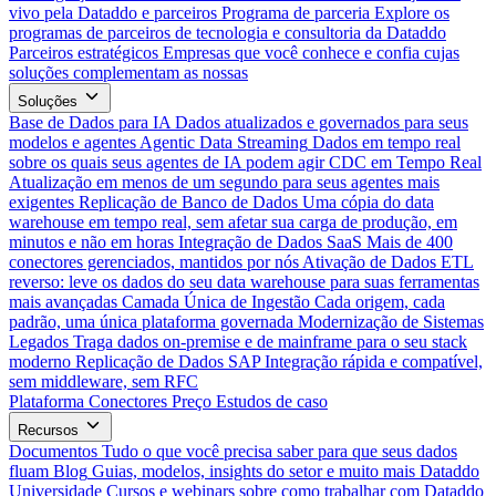
vivo pela Dataddo e parceiros
Programa de parceria
Explore os
programas de parceiros de tecnologia e consultoria da Dataddo
Parceiros estratégicos
Empresas que você conhece e confia cujas
soluções complementam as nossas
Soluções
Base de Dados para IA
Dados atualizados e governados para seus
modelos e agentes
Agentic Data Streaming
Dados em tempo real
sobre os quais seus agentes de IA podem agir
CDC em Tempo Real
Atualização em menos de um segundo para seus agentes mais
exigentes
Replicação de Banco de Dados
Uma cópia do data
warehouse em tempo real, sem afetar sua carga de produção, em
minutos e não em horas
Integração de Dados SaaS
Mais de 400
conectores gerenciados, mantidos por nós
Ativação de Dados
ETL
reverso: leve os dados do seu data warehouse para suas ferramentas
mais avançadas
Camada Única de Ingestão
Cada origem, cada
padrão, uma única plataforma governada
Modernização de Sistemas
Legados
Traga dados on-premise e de mainframe para o seu stack
moderno
Replicação de Dados SAP
Integração rápida e compatível,
sem middleware, sem RFC
Plataforma
Conectores
Preço
Estudos de caso
Recursos
Documentos
Tudo o que você precisa saber para que seus dados
fluam
Blog
Guias, modelos, insights do setor e muito mais
Dataddo
Universidade
Cursos e webinars sobre como trabalhar com Dataddo