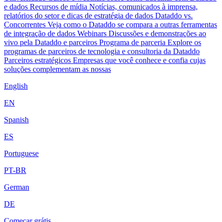
e dados
Recursos de mídia
Notícias, comunicados à imprensa,
relatórios do setor e dicas de estratégia de dados
Dataddo vs.
Concorrentes
Veja como o Dataddo se compara a outras ferramentas
de integração de dados
Webinars
Discussões e demonstrações ao
vivo pela Dataddo e parceiros
Programa de parceria
Explore os
programas de parceiros de tecnologia e consultoria da Dataddo
Parceiros estratégicos
Empresas que você conhece e confia cujas
soluções complementam as nossas
English
EN
Spanish
ES
Portuguese
PT-BR
German
DE
Começar grátis