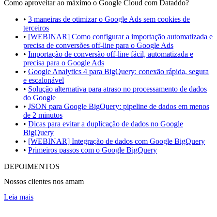
Como aproveitar ao máximo o Google Cloud com Dataddo?
•
3 maneiras de otimizar o Google Ads sem cookies de
terceiros
•
[WEBINAR] Como configurar a importação automatizada e
precisa de conversões off-line para o Google Ads
•
Importação de conversão off-line fácil, automatizada e
precisa para o Google Ads
•
Google Analytics 4 para BigQuery: conexão rápida, segura
e escalonável
•
Solução alternativa para atraso no processamento de dados
do Google
•
JSON para Google BigQuery: pipeline de dados em menos
de 2 minutos
•
Dicas para evitar a duplicação de dados no Google
BigQuery
•
[WEBINAR] Integração de dados com Google BigQuery
•
Primeiros passos com o Google BigQuery
DEPOIMENTOS
Nossos clientes nos amam
Leia mais