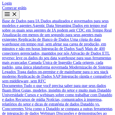
Login
Começar grátis
Base de Dados para IA
Dados atualizados e governados para seus
modelos e agentes
Agentic Data Streaming
Dados em tempo real
sobre os quais seus agentes de IA podem agir
CDC em Tempo Real
Atualização em menos de um segundo para seus agentes mais
exigentes
Replicação de Banco de Dados
Uma cópia do data
warehouse em tempo real, sem afetar sua carga de produção, em
minutos e não em horas
Integração de Dados SaaS
Mais de 400
conectores gerenciados, mantidos por nós
Ativação de Dados
ETL
reverso: leve os dados do seu data warehouse para suas ferramentas
mais avançadas
Camada Única de Ingestão
Cada origem, cada
padrão, uma única plataforma governada
Modernização de Sistemas
Legados
Traga dados on-premise e de mainframe para o seu stack
moderno
Replicação de Dados SAP
Integração rápida e compatível,
sem middleware, sem RFC
Documentos
Tudo o que você precisa saber para que seus dados
fluam
Blog
Guias, modelos, insights do setor e muito mais
Dataddo
Universidade
Cursos e webinars sobre como trabalhar com Dataddo
e dados
Recursos de mídia
Notícias, comunicados à imprensa,
relatórios do setor e dicas de estratégia de dados
Dataddo vs.
Concorrentes
Veja como o Dataddo se compara a outras ferramentas
de integração de dados
Webinars
Discussões e demonstrações ao