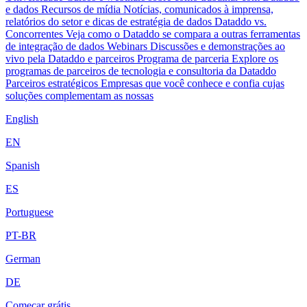
e dados
Recursos de mídia
Notícias, comunicados à imprensa,
relatórios do setor e dicas de estratégia de dados
Dataddo vs.
Concorrentes
Veja como o Dataddo se compara a outras ferramentas
de integração de dados
Webinars
Discussões e demonstrações ao
vivo pela Dataddo e parceiros
Programa de parceria
Explore os
programas de parceiros de tecnologia e consultoria da Dataddo
Parceiros estratégicos
Empresas que você conhece e confia cujas
soluções complementam as nossas
English
EN
Spanish
ES
Portuguese
PT-BR
German
DE
Começar grátis