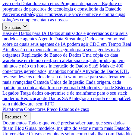
vivo pela Dataddo e parceiros
Programa de parceria
Explore os
programas de parceiros de tecnologia e consultoria da Dataddo
Parceiros estratégicos
Empresas que você conhece e confia cujas
soluções complementam as nossas
Soluções
Base de Dados para IA
Dados atualizados e governados para seus
modelos e agentes
Agentic Data Streaming
Dados em tempo real
sobre os quais seus agentes de IA podem agir
CDC em Tempo Real
Atualização em menos de um segundo para seus agentes mais
exigentes
Replicação de Banco de Dados
Uma cópia do data
warehouse em tempo real, sem afetar sua carga de produção, em
minutos e não em horas
Integração de Dados SaaS
Mais de 400
conectores gerenciados, mantidos por nós
Ativação de Dados
ETL
reverso: leve os dados do seu data warehouse para suas ferramentas
mais avançadas
Camada Única de Ingestão
Cada origem, cada
padrão, uma única plataforma governada
Modernização de Sistemas
Legados
Traga dados on-premise e de mainframe para o seu stack
moderno
Replicação de Dados SAP
Integração rápida e compatível,
sem middleware, sem RFC
Plataforma
Conectores
Preço
Estudos de caso
Recursos
Documentos
Tudo o que você precisa saber para que seus dados
fluam
Blog
Guias, modelos, insights do setor e muito mais
Dataddo
Universidade
Cursos e webinars sobre como trabalhar com Dataddo