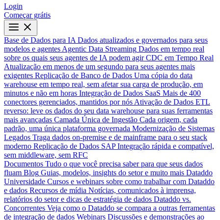
Login
Começar grátis
Base de Dados para IA
Dados atualizados e governados para seus
modelos e agentes
Agentic Data Streaming
Dados em tempo real
sobre os quais seus agentes de IA podem agir
CDC em Tempo Real
Atualização em menos de um segundo para seus agentes mais
exigentes
Replicação de Banco de Dados
Uma cópia do data
warehouse em tempo real, sem afetar sua carga de produção, em
minutos e não em horas
Integração de Dados SaaS
Mais de 400
conectores gerenciados, mantidos por nós
Ativação de Dados
ETL
reverso: leve os dados do seu data warehouse para suas ferramentas
mais avançadas
Camada Única de Ingestão
Cada origem, cada
padrão, uma única plataforma governada
Modernização de Sistemas
Legados
Traga dados on-premise e de mainframe para o seu stack
moderno
Replicação de Dados SAP
Integração rápida e compatível,
sem middleware, sem RFC
Documentos
Tudo o que você precisa saber para que seus dados
fluam
Blog
Guias, modelos, insights do setor e muito mais
Dataddo
Universidade
Cursos e webinars sobre como trabalhar com Dataddo
e dados
Recursos de mídia
Notícias, comunicados à imprensa,
relatórios do setor e dicas de estratégia de dados
Dataddo vs.
Concorrentes
Veja como o Dataddo se compara a outras ferramentas
de integração de dados
Webinars
Discussões e demonstrações ao