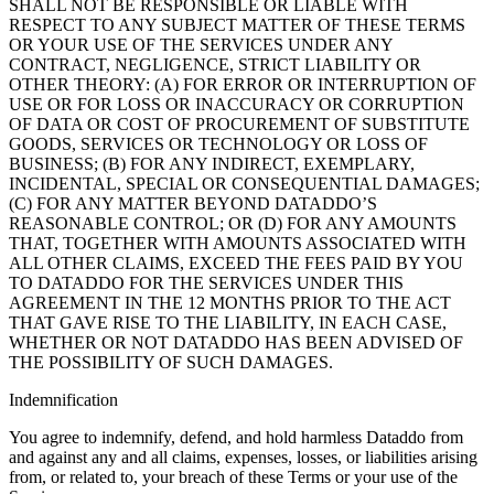
SHALL NOT BE RESPONSIBLE OR LIABLE WITH
RESPECT TO ANY SUBJECT MATTER OF THESE TERMS
OR YOUR USE OF THE SERVICES UNDER ANY
CONTRACT, NEGLIGENCE, STRICT LIABILITY OR
OTHER THEORY: (A) FOR ERROR OR INTERRUPTION OF
USE OR FOR LOSS OR INACCURACY OR CORRUPTION
OF DATA OR COST OF PROCUREMENT OF SUBSTITUTE
GOODS, SERVICES OR TECHNOLOGY OR LOSS OF
BUSINESS; (B) FOR ANY INDIRECT, EXEMPLARY,
INCIDENTAL, SPECIAL OR CONSEQUENTIAL DAMAGES;
(C) FOR ANY MATTER BEYOND DATADDO’S
REASONABLE CONTROL; OR (D) FOR ANY AMOUNTS
THAT, TOGETHER WITH AMOUNTS ASSOCIATED WITH
ALL OTHER CLAIMS, EXCEED THE FEES PAID BY YOU
TO DATADDO FOR THE SERVICES UNDER THIS
AGREEMENT IN THE 12 MONTHS PRIOR TO THE ACT
THAT GAVE RISE TO THE LIABILITY, IN EACH CASE,
WHETHER OR NOT DATADDO HAS BEEN ADVISED OF
THE POSSIBILITY OF SUCH DAMAGES.
Indemnification
You agree to indemnify, defend, and hold harmless Dataddo from
and against any and all claims, expenses, losses, or liabilities arising
from, or related to, your breach of these Terms or your use of the