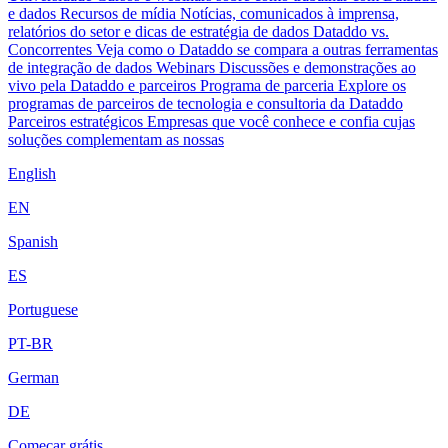
e dados
Recursos de mídia
Notícias, comunicados à imprensa,
relatórios do setor e dicas de estratégia de dados
Dataddo vs.
Concorrentes
Veja como o Dataddo se compara a outras ferramentas
de integração de dados
Webinars
Discussões e demonstrações ao
vivo pela Dataddo e parceiros
Programa de parceria
Explore os
programas de parceiros de tecnologia e consultoria da Dataddo
Parceiros estratégicos
Empresas que você conhece e confia cujas
soluções complementam as nossas
English
EN
Spanish
ES
Portuguese
PT-BR
German
DE
Começar grátis