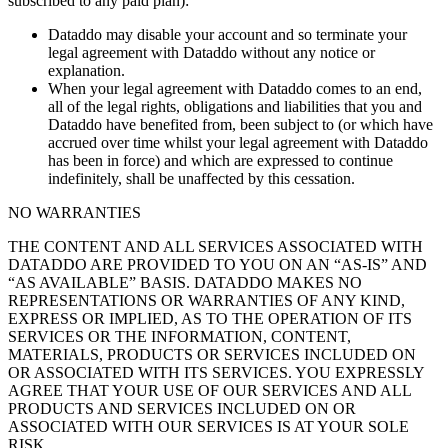
subscribed to any paid plan):
Dataddo may disable your account and so terminate your
legal agreement with Dataddo without any notice or
explanation.
When your legal agreement with Dataddo comes to an end,
all of the legal rights, obligations and liabilities that you and
Dataddo have benefited from, been subject to (or which have
accrued over time whilst your legal agreement with Dataddo
has been in force) and which are expressed to continue
indefinitely, shall be unaffected by this cessation.
NO WARRANTIES
THE CONTENT AND ALL SERVICES ASSOCIATED WITH
DATADDO ARE PROVIDED TO YOU ON AN “AS-IS” AND
“AS AVAILABLE” BASIS. DATADDO MAKES NO
REPRESENTATIONS OR WARRANTIES OF ANY KIND,
EXPRESS OR IMPLIED, AS TO THE OPERATION OF ITS
SERVICES OR THE INFORMATION, CONTENT,
MATERIALS, PRODUCTS OR SERVICES INCLUDED ON
OR ASSOCIATED WITH ITS SERVICES. YOU EXPRESSLY
AGREE THAT YOUR USE OF OUR SERVICES AND ALL
PRODUCTS AND SERVICES INCLUDED ON OR
ASSOCIATED WITH OUR SERVICES IS AT YOUR SOLE
RISK.