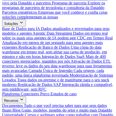
vivo pela Dataddo e parceiros
Programa de parceria
Explore os
programas de parceiros de tecnologia e consultoria da Dataddo
Parceiros estratégicos
Empresas que você conhece e confia cujas
soluções complementam as nossas
Soluções
Base de Dados para IA
Dados atualizados e governados para seus
modelos e agentes
Agentic Data Streaming
Dados em tempo real
sobre os quais seus agentes de IA podem agir
CDC em Tempo Real
Atualização em menos de um segundo para seus agentes mais
exigentes
Replicação de Banco de Dados
Uma cópia do data
warehouse em tempo real, sem afetar sua carga de produção, em
minutos e não em horas
Integração de Dados SaaS
Mais de 400
conectores gerenciados, mantidos por nós
Ativação de Dados
ETL
reverso: leve os dados do seu data warehouse para suas ferramentas
mais avançadas
Camada Única de Ingestão
Cada origem, cada
padrão, uma única plataforma governada
Modernização de Sistemas
Legados
Traga dados on-premise e de mainframe para o seu stack
moderno
Replicação de Dados SAP
Integração rápida e compatível,
sem middleware, sem RFC
Plataforma
Conectores
Preço
Estudos de caso
Recursos
Documentos
Tudo o que você precisa saber para que seus dados
fluam
Blog
Guias, modelos, insights do setor e muito mais
Dataddo
Universidade
Cursos e webinars sobre como trabalhar com Dataddo