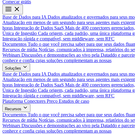
Começar grátis
Base de Dados para IA
Dados atualizados e governados para seus mo
Atualização em menos de um segundo para seus agentes mais exigent
horas
Integração de Dados SaaS
Mais de 400 conectores gerenciados,
Única de Ingestão
Cada origem, cada padrão, uma única plataforma 
Integração rápida e compatível, sem middleware, sem RFC
Documentos
Tudo o que você precisa saber para que seus dados flua
Recursos de mídia
Notícias, comunicados à imprensa, relatórios do set
Webinars
Discussões e demonstrações ao vivo pela Dataddo e parceir
conhece e confia cujas soluções complementam as nossas
Soluções
Base de Dados para IA
Dados atualizados e governados para seus mo
Atualização em menos de um segundo para seus agentes mais exigent
horas
Integração de Dados SaaS
Mais de 400 conectores gerenciados,
Única de Ingestão
Cada origem, cada padrão, uma única plataforma 
Integração rápida e compatível, sem middleware, sem RFC
Plataforma
Conectores
Preço
Estudos de caso
Recursos
Documentos
Tudo o que você precisa saber para que seus dados flua
Recursos de mídia
Notícias, comunicados à imprensa, relatórios do set
Webinars
Discussões e demonstrações ao vivo pela Dataddo e parceir
conhece e confia cujas soluções complementam as nossas