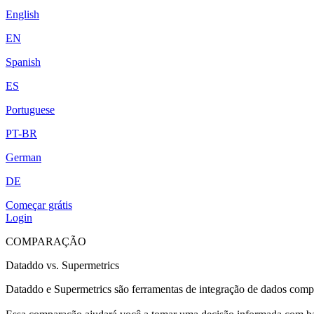
English
EN
Spanish
ES
Portuguese
PT-BR
German
DE
Começar grátis
Login
COMPARAÇÃO
Dataddo vs. Supermetrics
Dataddo e Supermetrics são ferramentas de integração de dados compro