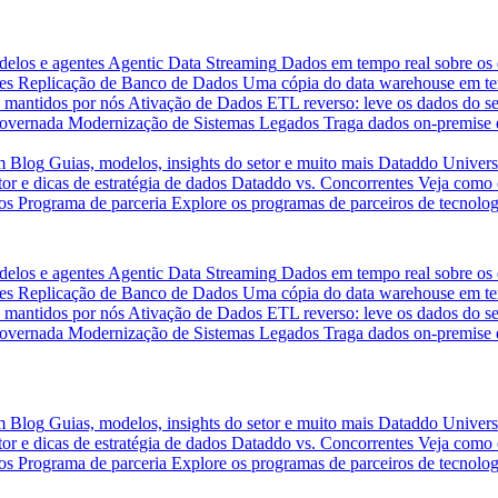
delos e agentes
Agentic Data Streaming
Dados em tempo real sobre os 
es
Replicação de Banco de Dados
Uma cópia do data warehouse em tem
 mantidos por nós
Ativação de Dados
ETL reverso: leve os dados do s
governada
Modernização de Sistemas Legados
Traga dados on-premise 
m
Blog
Guias, modelos, insights do setor e muito mais
Dataddo Univers
or e dicas de estratégia de dados
Dataddo vs. Concorrentes
Veja como 
os
Programa de parceria
Explore os programas de parceiros de tecnolog
delos e agentes
Agentic Data Streaming
Dados em tempo real sobre os 
es
Replicação de Banco de Dados
Uma cópia do data warehouse em tem
 mantidos por nós
Ativação de Dados
ETL reverso: leve os dados do s
governada
Modernização de Sistemas Legados
Traga dados on-premise 
m
Blog
Guias, modelos, insights do setor e muito mais
Dataddo Univers
or e dicas de estratégia de dados
Dataddo vs. Concorrentes
Veja como 
os
Programa de parceria
Explore os programas de parceiros de tecnolog