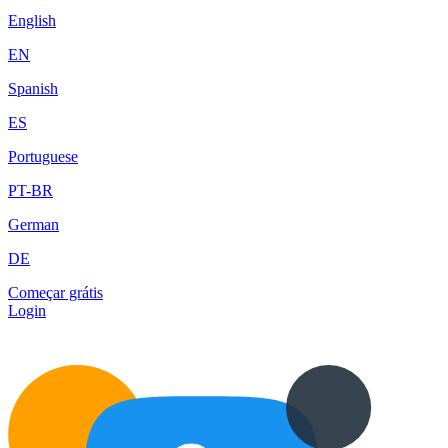
English
EN
Spanish
ES
Portuguese
PT-BR
German
DE
Começar grátis
Login