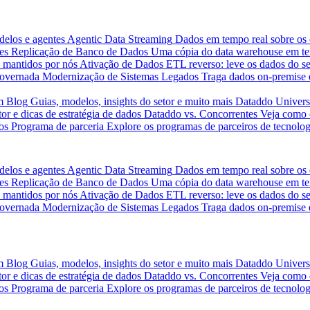
delos e agentes
Agentic Data Streaming
Dados em tempo real sobre os 
es
Replicação de Banco de Dados
Uma cópia do data warehouse em tem
 mantidos por nós
Ativação de Dados
ETL reverso: leve os dados do s
governada
Modernização de Sistemas Legados
Traga dados on-premise 
m
Blog
Guias, modelos, insights do setor e muito mais
Dataddo Univers
or e dicas de estratégia de dados
Dataddo vs. Concorrentes
Veja como 
os
Programa de parceria
Explore os programas de parceiros de tecnolog
delos e agentes
Agentic Data Streaming
Dados em tempo real sobre os 
es
Replicação de Banco de Dados
Uma cópia do data warehouse em tem
 mantidos por nós
Ativação de Dados
ETL reverso: leve os dados do s
governada
Modernização de Sistemas Legados
Traga dados on-premise 
m
Blog
Guias, modelos, insights do setor e muito mais
Dataddo Univers
or e dicas de estratégia de dados
Dataddo vs. Concorrentes
Veja como 
os
Programa de parceria
Explore os programas de parceiros de tecnolog