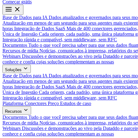
Começar grátis
Base de Dados para IA
Dados atualizados e governados para seus mo
Atualização em menos de um segundo para seus agentes mais exigent
horas
Integração de Dados SaaS
Mais de 400 conectores gerenciados,
Única de Ingestão
Cada origem, cada padrão, uma única plataforma 
Integração rápida e compatível, sem middleware, sem RFC
Documentos
Tudo o que você precisa saber para que seus dados flua
Recursos de mídia
Notícias, comunicados à imprensa, relatórios do set
Webinars
Discussões e demonstrações ao vivo pela Dataddo e parceir
conhece e confia cujas soluções complementam as nossas
Soluções
Base de Dados para IA
Dados atualizados e governados para seus mo
Atualização em menos de um segundo para seus agentes mais exigent
horas
Integração de Dados SaaS
Mais de 400 conectores gerenciados,
Única de Ingestão
Cada origem, cada padrão, uma única plataforma 
Integração rápida e compatível, sem middleware, sem RFC
Plataforma
Conectores
Preço
Estudos de caso
Recursos
Documentos
Tudo o que você precisa saber para que seus dados flua
Recursos de mídia
Notícias, comunicados à imprensa, relatórios do set
Webinars
Discussões e demonstrações ao vivo pela Dataddo e parceir
conhece e confia cujas soluções complementam as nossas