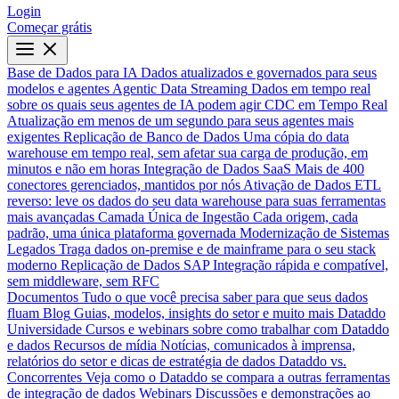
Login
Começar grátis
Base de Dados para IA
Dados atualizados e governados para seus
modelos e agentes
Agentic Data Streaming
Dados em tempo real
sobre os quais seus agentes de IA podem agir
CDC em Tempo Real
Atualização em menos de um segundo para seus agentes mais
exigentes
Replicação de Banco de Dados
Uma cópia do data
warehouse em tempo real, sem afetar sua carga de produção, em
minutos e não em horas
Integração de Dados SaaS
Mais de 400
conectores gerenciados, mantidos por nós
Ativação de Dados
ETL
reverso: leve os dados do seu data warehouse para suas ferramentas
mais avançadas
Camada Única de Ingestão
Cada origem, cada
padrão, uma única plataforma governada
Modernização de Sistemas
Legados
Traga dados on-premise e de mainframe para o seu stack
moderno
Replicação de Dados SAP
Integração rápida e compatível,
sem middleware, sem RFC
Documentos
Tudo o que você precisa saber para que seus dados
fluam
Blog
Guias, modelos, insights do setor e muito mais
Dataddo
Universidade
Cursos e webinars sobre como trabalhar com Dataddo
e dados
Recursos de mídia
Notícias, comunicados à imprensa,
relatórios do setor e dicas de estratégia de dados
Dataddo vs.
Concorrentes
Veja como o Dataddo se compara a outras ferramentas
de integração de dados
Webinars
Discussões e demonstrações ao