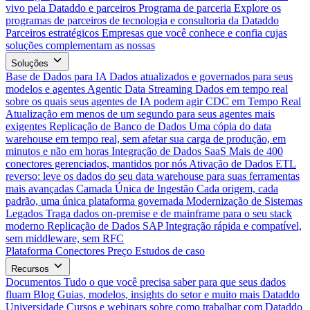
vivo pela Dataddo e parceiros
Programa de parceria
Explore os
programas de parceiros de tecnologia e consultoria da Dataddo
Parceiros estratégicos
Empresas que você conhece e confia cujas
soluções complementam as nossas
Soluções
Base de Dados para IA
Dados atualizados e governados para seus
modelos e agentes
Agentic Data Streaming
Dados em tempo real
sobre os quais seus agentes de IA podem agir
CDC em Tempo Real
Atualização em menos de um segundo para seus agentes mais
exigentes
Replicação de Banco de Dados
Uma cópia do data
warehouse em tempo real, sem afetar sua carga de produção, em
minutos e não em horas
Integração de Dados SaaS
Mais de 400
conectores gerenciados, mantidos por nós
Ativação de Dados
ETL
reverso: leve os dados do seu data warehouse para suas ferramentas
mais avançadas
Camada Única de Ingestão
Cada origem, cada
padrão, uma única plataforma governada
Modernização de Sistemas
Legados
Traga dados on-premise e de mainframe para o seu stack
moderno
Replicação de Dados SAP
Integração rápida e compatível,
sem middleware, sem RFC
Plataforma
Conectores
Preço
Estudos de caso
Recursos
Documentos
Tudo o que você precisa saber para que seus dados
fluam
Blog
Guias, modelos, insights do setor e muito mais
Dataddo
Universidade
Cursos e webinars sobre como trabalhar com Dataddo