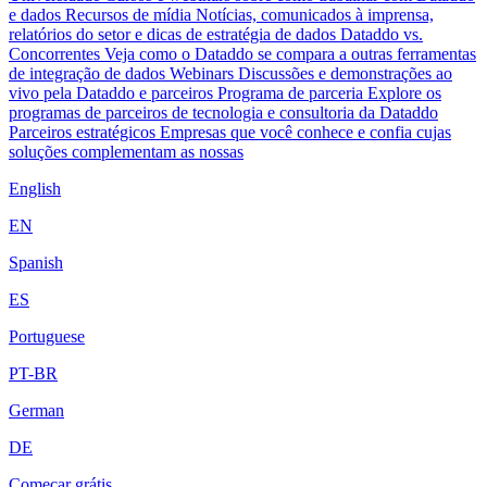
e dados
Recursos de mídia
Notícias, comunicados à imprensa,
relatórios do setor e dicas de estratégia de dados
Dataddo vs.
Concorrentes
Veja como o Dataddo se compara a outras ferramentas
de integração de dados
Webinars
Discussões e demonstrações ao
vivo pela Dataddo e parceiros
Programa de parceria
Explore os
programas de parceiros de tecnologia e consultoria da Dataddo
Parceiros estratégicos
Empresas que você conhece e confia cujas
soluções complementam as nossas
English
EN
Spanish
ES
Portuguese
PT-BR
German
DE
Começar grátis