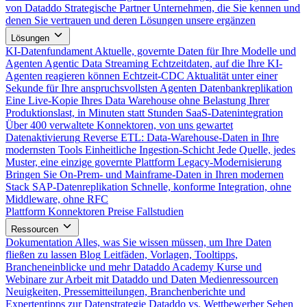
von Dataddo
Strategische Partner
Unternehmen, die Sie kennen und
denen Sie vertrauen und deren Lösungen unsere ergänzen
Lösungen
KI-Datenfundament
Aktuelle, governte Daten für Ihre Modelle und
Agenten
Agentic Data Streaming
Echtzeitdaten, auf die Ihre KI-
Agenten reagieren können
Echtzeit-CDC
Aktualität unter einer
Sekunde für Ihre anspruchsvollsten Agenten
Datenbankreplikation
Eine Live-Kopie Ihres Data Warehouse ohne Belastung Ihrer
Produktionslast, in Minuten statt Stunden
SaaS-Datenintegration
Über 400 verwaltete Konnektoren, von uns gewartet
Datenaktivierung
Reverse ETL: Data-Warehouse-Daten in Ihre
modernsten Tools
Einheitliche Ingestion-Schicht
Jede Quelle, jedes
Muster, eine einzige governte Plattform
Legacy-Modernisierung
Bringen Sie On-Prem- und Mainframe-Daten in Ihren modernen
Stack
SAP-Datenreplikation
Schnelle, konforme Integration, ohne
Middleware, ohne RFC
Plattform
Konnektoren
Preise
Fallstudien
Ressourcen
Dokumentation
Alles, was Sie wissen müssen, um Ihre Daten
fließen zu lassen
Blog
Leitfäden, Vorlagen, Tooltipps,
Brancheneinblicke und mehr
Dataddo Academy
Kurse und
Webinare zur Arbeit mit Dataddo und Daten
Medienressourcen
Neuigkeiten, Pressemitteilungen, Branchenberichte und
Expertentipps zur Datenstrategie
Dataddo vs. Wettbewerber
Sehen