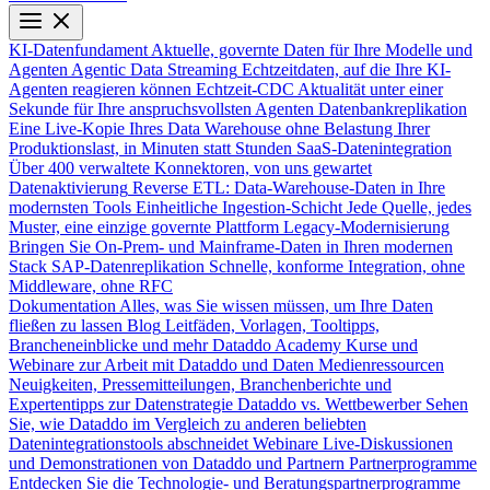
KI-Datenfundament
Aktuelle, governte Daten für Ihre Modelle und
Agenten
Agentic Data Streaming
Echtzeitdaten, auf die Ihre KI-
Agenten reagieren können
Echtzeit-CDC
Aktualität unter einer
Sekunde für Ihre anspruchsvollsten Agenten
Datenbankreplikation
Eine Live-Kopie Ihres Data Warehouse ohne Belastung Ihrer
Produktionslast, in Minuten statt Stunden
SaaS-Datenintegration
Über 400 verwaltete Konnektoren, von uns gewartet
Datenaktivierung
Reverse ETL: Data-Warehouse-Daten in Ihre
modernsten Tools
Einheitliche Ingestion-Schicht
Jede Quelle, jedes
Muster, eine einzige governte Plattform
Legacy-Modernisierung
Bringen Sie On-Prem- und Mainframe-Daten in Ihren modernen
Stack
SAP-Datenreplikation
Schnelle, konforme Integration, ohne
Middleware, ohne RFC
Dokumentation
Alles, was Sie wissen müssen, um Ihre Daten
fließen zu lassen
Blog
Leitfäden, Vorlagen, Tooltipps,
Brancheneinblicke und mehr
Dataddo Academy
Kurse und
Webinare zur Arbeit mit Dataddo und Daten
Medienressourcen
Neuigkeiten, Pressemitteilungen, Branchenberichte und
Expertentipps zur Datenstrategie
Dataddo vs. Wettbewerber
Sehen
Sie, wie Dataddo im Vergleich zu anderen beliebten
Datenintegrationstools abschneidet
Webinare
Live-Diskussionen
und Demonstrationen von Dataddo und Partnern
Partnerprogramme
Entdecken Sie die Technologie- und Beratungspartnerprogramme