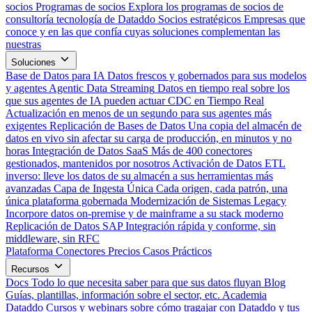
socios
Programas de socios
Explora los programas de socios de
consultoría tecnología de Dataddo
Socios estratégicos
Empresas que
conoce y en las que confía cuyas soluciones complementan las
nuestras
Soluciones
Base de Datos para IA
Datos frescos y gobernados para sus modelos
y agentes
Agentic Data Streaming
Datos en tiempo real sobre los
que sus agentes de IA pueden actuar
CDC en Tiempo Real
Actualización en menos de un segundo para sus agentes más
exigentes
Replicación de Bases de Datos
Una copia del almacén de
datos en vivo sin afectar su carga de producción, en minutos y no
horas
Integración de Datos SaaS
Más de 400 conectores
gestionados, mantenidos por nosotros
Activación de Datos
ETL
inverso: lleve los datos de su almacén a sus herramientas más
avanzadas
Capa de Ingesta Única
Cada origen, cada patrón, una
única plataforma gobernada
Modernización de Sistemas Legacy
Incorpore datos on-premise y de mainframe a su stack moderno
Replicación de Datos SAP
Integración rápida y conforme, sin
middleware, sin RFC
Plataforma
Conectores
Precios
Casos Prácticos
Recursos
Docs
Todo lo que necesita saber para que sus datos fluyan
Blog
Guías, plantillas, información sobre el sector, etc.
Academia
Dataddo
Cursos y webinars sobre cómo tragajar con Dataddo y tus