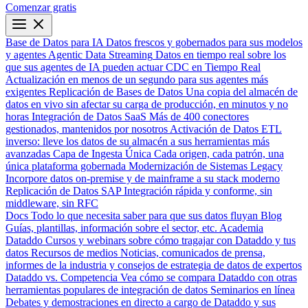
Comenzar gratis
Base de Datos para IA
Datos frescos y gobernados para sus modelos
y agentes
Agentic Data Streaming
Datos en tiempo real sobre los
que sus agentes de IA pueden actuar
CDC en Tiempo Real
Actualización en menos de un segundo para sus agentes más
exigentes
Replicación de Bases de Datos
Una copia del almacén de
datos en vivo sin afectar su carga de producción, en minutos y no
horas
Integración de Datos SaaS
Más de 400 conectores
gestionados, mantenidos por nosotros
Activación de Datos
ETL
inverso: lleve los datos de su almacén a sus herramientas más
avanzadas
Capa de Ingesta Única
Cada origen, cada patrón, una
única plataforma gobernada
Modernización de Sistemas Legacy
Incorpore datos on-premise y de mainframe a su stack moderno
Replicación de Datos SAP
Integración rápida y conforme, sin
middleware, sin RFC
Docs
Todo lo que necesita saber para que sus datos fluyan
Blog
Guías, plantillas, información sobre el sector, etc.
Academia
Dataddo
Cursos y webinars sobre cómo tragajar con Dataddo y tus
datos
Recursos de medios
Noticias, comunicados de prensa,
informes de la industria y consejos de estrategia de datos de expertos
Dataddo vs. Competencia
Vea cómo se compara Dataddo con otras
herramientas populares de integración de datos
Seminarios en línea
Debates y demostraciones en directo a cargo de Dataddo y sus