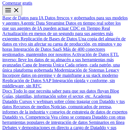
Comenzar gratis
Base de Datos para IA
Datos frescos y gobernados para sus modelos
y agentes
Agentic Data Streaming
Datos en tiempo real sobre los
que sus agentes de IA pueden actuar
CDC en Tiempo Real
Actualización en menos de un segundo para sus agentes más
exigentes
Replicación de Bases de Datos
Una copia del almacén de
datos en vivo sin afectar su carga de producción, en minutos y no
horas
Integración de Datos SaaS
Más de 400 conectores
gestionados, mantenidos por nosotros
Activación de Datos
ETL
inverso: lleve los datos de su almacén a sus herramientas más
avanzadas
Capa de Ingesta Única
Cada origen, cada patrón, una
única plataforma gobernada
Modernización de Sistemas Legacy
Incorpore datos on-premise y de mainframe a su stack moderno
Replicación de Datos SAP
Integración rápida y conforme, sin
middleware, sin RFC
Docs
Todo lo que necesita saber para que sus datos fluyan
Blog
Guías, plantillas, información sobre el sector, etc.
Academia
Dataddo
Cursos y webinars sobre cómo tragajar con Dataddo y tus
datos
Recursos de medios
Noticias, comunicados de prensa,
informes de la industria y consejos de estrategia de datos de expertos
Dataddo vs. Competencia
Vea cómo se compara Dataddo con otras
herramientas populares de integración de datos
Seminarios en línea
Debates y demostraciones en directo a cargo de Dataddo y sus