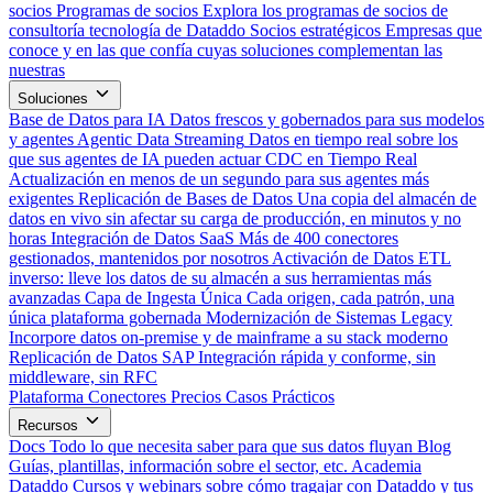
socios
Programas de socios
Explora los programas de socios de
consultoría tecnología de Dataddo
Socios estratégicos
Empresas que
conoce y en las que confía cuyas soluciones complementan las
nuestras
Soluciones
Base de Datos para IA
Datos frescos y gobernados para sus modelos
y agentes
Agentic Data Streaming
Datos en tiempo real sobre los
que sus agentes de IA pueden actuar
CDC en Tiempo Real
Actualización en menos de un segundo para sus agentes más
exigentes
Replicación de Bases de Datos
Una copia del almacén de
datos en vivo sin afectar su carga de producción, en minutos y no
horas
Integración de Datos SaaS
Más de 400 conectores
gestionados, mantenidos por nosotros
Activación de Datos
ETL
inverso: lleve los datos de su almacén a sus herramientas más
avanzadas
Capa de Ingesta Única
Cada origen, cada patrón, una
única plataforma gobernada
Modernización de Sistemas Legacy
Incorpore datos on-premise y de mainframe a su stack moderno
Replicación de Datos SAP
Integración rápida y conforme, sin
middleware, sin RFC
Plataforma
Conectores
Precios
Casos Prácticos
Recursos
Docs
Todo lo que necesita saber para que sus datos fluyan
Blog
Guías, plantillas, información sobre el sector, etc.
Academia
Dataddo
Cursos y webinars sobre cómo tragajar con Dataddo y tus