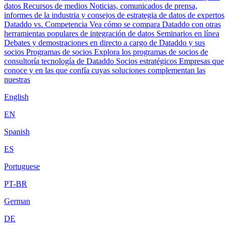
datos
Recursos de medios
Noticias, comunicados de prensa,
informes de la industria y consejos de estrategia de datos de expertos
Dataddo vs. Competencia
Vea cómo se compara Dataddo con otras
herramientas populares de integración de datos
Seminarios en línea
Debates y demostraciones en directo a cargo de Dataddo y sus
socios
Programas de socios
Explora los programas de socios de
consultoría tecnología de Dataddo
Socios estratégicos
Empresas que
conoce y en las que confía cuyas soluciones complementan las
nuestras
English
EN
Spanish
ES
Portuguese
PT-BR
German
DE