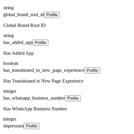
string
global_brand_root_id
Profile
Global Brand Root ID
string
has_added_app
Profile
Has Added App
boolean
has_transitioned_to_new_page_experience
Profile
Has Transitioned to New Page Experience
integer
has_whatsapp_business_number
Profile
Has WhatsApp Business Number
integer
impressum
Profile