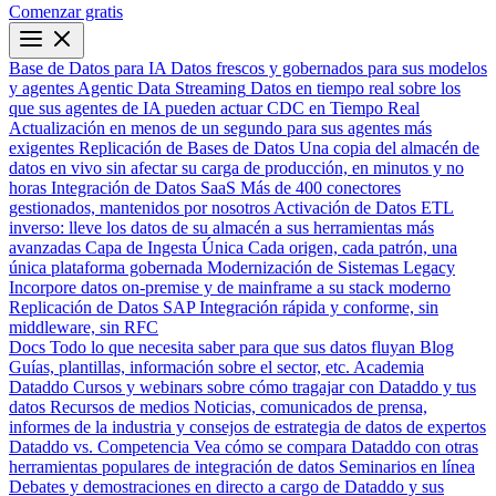
Comenzar gratis
Base de Datos para IA
Datos frescos y gobernados para sus modelos
y agentes
Agentic Data Streaming
Datos en tiempo real sobre los
que sus agentes de IA pueden actuar
CDC en Tiempo Real
Actualización en menos de un segundo para sus agentes más
exigentes
Replicación de Bases de Datos
Una copia del almacén de
datos en vivo sin afectar su carga de producción, en minutos y no
horas
Integración de Datos SaaS
Más de 400 conectores
gestionados, mantenidos por nosotros
Activación de Datos
ETL
inverso: lleve los datos de su almacén a sus herramientas más
avanzadas
Capa de Ingesta Única
Cada origen, cada patrón, una
única plataforma gobernada
Modernización de Sistemas Legacy
Incorpore datos on-premise y de mainframe a su stack moderno
Replicación de Datos SAP
Integración rápida y conforme, sin
middleware, sin RFC
Docs
Todo lo que necesita saber para que sus datos fluyan
Blog
Guías, plantillas, información sobre el sector, etc.
Academia
Dataddo
Cursos y webinars sobre cómo tragajar con Dataddo y tus
datos
Recursos de medios
Noticias, comunicados de prensa,
informes de la industria y consejos de estrategia de datos de expertos
Dataddo vs. Competencia
Vea cómo se compara Dataddo con otras
herramientas populares de integración de datos
Seminarios en línea
Debates y demostraciones en directo a cargo de Dataddo y sus