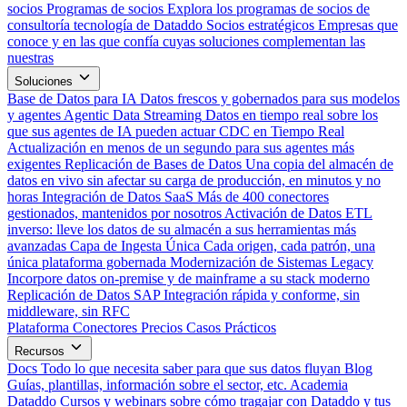
socios
Programas de socios
Explora los programas de socios de
consultoría tecnología de Dataddo
Socios estratégicos
Empresas que
conoce y en las que confía cuyas soluciones complementan las
nuestras
Soluciones
Base de Datos para IA
Datos frescos y gobernados para sus modelos
y agentes
Agentic Data Streaming
Datos en tiempo real sobre los
que sus agentes de IA pueden actuar
CDC en Tiempo Real
Actualización en menos de un segundo para sus agentes más
exigentes
Replicación de Bases de Datos
Una copia del almacén de
datos en vivo sin afectar su carga de producción, en minutos y no
horas
Integración de Datos SaaS
Más de 400 conectores
gestionados, mantenidos por nosotros
Activación de Datos
ETL
inverso: lleve los datos de su almacén a sus herramientas más
avanzadas
Capa de Ingesta Única
Cada origen, cada patrón, una
única plataforma gobernada
Modernización de Sistemas Legacy
Incorpore datos on-premise y de mainframe a su stack moderno
Replicación de Datos SAP
Integración rápida y conforme, sin
middleware, sin RFC
Plataforma
Conectores
Precios
Casos Prácticos
Recursos
Docs
Todo lo que necesita saber para que sus datos fluyan
Blog
Guías, plantillas, información sobre el sector, etc.
Academia
Dataddo
Cursos y webinars sobre cómo tragajar con Dataddo y tus