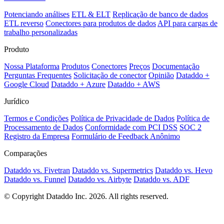
Potenciando análises
ETL & ELT
Replicação de banco de dados
ETL reverso
Conectores para produtos de dados
API para cargas de
trabalho personalizadas
Produto
Nossa Plataforma
Produtos
Conectores
Preços
Documentação
Perguntas Frequentes
Solicitação de conector
Opinião
Dataddo +
Google Cloud
Dataddo + Azure
Dataddo + AWS
Jurídico
Termos e Condições
Política de Privacidade de Dados
Política de
Processamento de Dados
Conformidade com PCI DSS
SOC 2
Registro da Empresa
Formulário de Feedback Anônimo
Comparações
Dataddo vs. Fivetran
Dataddo vs. Supermetrics
Dataddo vs. Hevo
Dataddo vs. Funnel
Dataddo vs. Airbyte
Dataddo vs. ADF
© Copyright Dataddo Inc. 2026. All rights reserved.