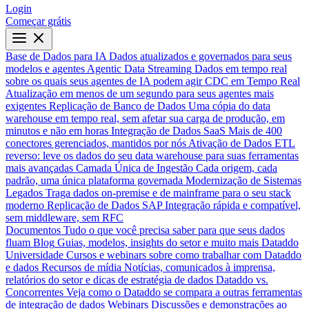
Login
Começar grátis
Base de Dados para IA
Dados atualizados e governados para seus
modelos e agentes
Agentic Data Streaming
Dados em tempo real
sobre os quais seus agentes de IA podem agir
CDC em Tempo Real
Atualização em menos de um segundo para seus agentes mais
exigentes
Replicação de Banco de Dados
Uma cópia do data
warehouse em tempo real, sem afetar sua carga de produção, em
minutos e não em horas
Integração de Dados SaaS
Mais de 400
conectores gerenciados, mantidos por nós
Ativação de Dados
ETL
reverso: leve os dados do seu data warehouse para suas ferramentas
mais avançadas
Camada Única de Ingestão
Cada origem, cada
padrão, uma única plataforma governada
Modernização de Sistemas
Legados
Traga dados on-premise e de mainframe para o seu stack
moderno
Replicação de Dados SAP
Integração rápida e compatível,
sem middleware, sem RFC
Documentos
Tudo o que você precisa saber para que seus dados
fluam
Blog
Guias, modelos, insights do setor e muito mais
Dataddo
Universidade
Cursos e webinars sobre como trabalhar com Dataddo
e dados
Recursos de mídia
Notícias, comunicados à imprensa,
relatórios do setor e dicas de estratégia de dados
Dataddo vs.
Concorrentes
Veja como o Dataddo se compara a outras ferramentas
de integração de dados
Webinars
Discussões e demonstrações ao