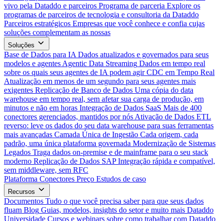
vivo pela Dataddo e parceiros
Programa de parceria
Explore os
programas de parceiros de tecnologia e consultoria da Dataddo
Parceiros estratégicos
Empresas que você conhece e confia cujas
soluções complementam as nossas
Soluções
Base de Dados para IA
Dados atualizados e governados para seus
modelos e agentes
Agentic Data Streaming
Dados em tempo real
sobre os quais seus agentes de IA podem agir
CDC em Tempo Real
Atualização em menos de um segundo para seus agentes mais
exigentes
Replicação de Banco de Dados
Uma cópia do data
warehouse em tempo real, sem afetar sua carga de produção, em
minutos e não em horas
Integração de Dados SaaS
Mais de 400
conectores gerenciados, mantidos por nós
Ativação de Dados
ETL
reverso: leve os dados do seu data warehouse para suas ferramentas
mais avançadas
Camada Única de Ingestão
Cada origem, cada
padrão, uma única plataforma governada
Modernização de Sistemas
Legados
Traga dados on-premise e de mainframe para o seu stack
moderno
Replicação de Dados SAP
Integração rápida e compatível,
sem middleware, sem RFC
Plataforma
Conectores
Preço
Estudos de caso
Recursos
Documentos
Tudo o que você precisa saber para que seus dados
fluam
Blog
Guias, modelos, insights do setor e muito mais
Dataddo
Universidade
Cursos e webinars sobre como trabalhar com Dataddo