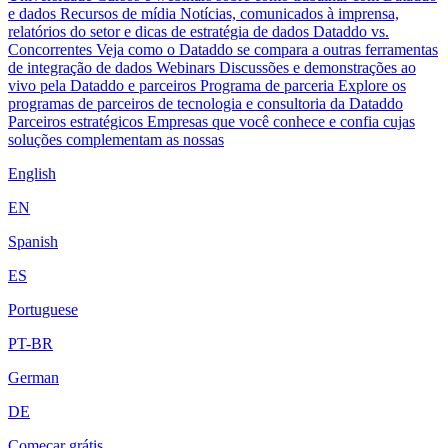
e dados
Recursos de mídia
Notícias, comunicados à imprensa,
relatórios do setor e dicas de estratégia de dados
Dataddo vs.
Concorrentes
Veja como o Dataddo se compara a outras ferramentas
de integração de dados
Webinars
Discussões e demonstrações ao
vivo pela Dataddo e parceiros
Programa de parceria
Explore os
programas de parceiros de tecnologia e consultoria da Dataddo
Parceiros estratégicos
Empresas que você conhece e confia cujas
soluções complementam as nossas
English
EN
Spanish
ES
Portuguese
PT-BR
German
DE
Começar grátis