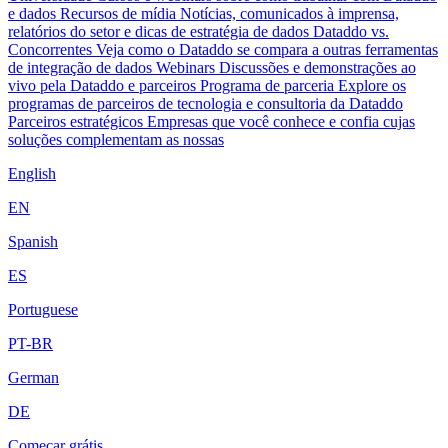
e dados
Recursos de mídia
Notícias, comunicados à imprensa,
relatórios do setor e dicas de estratégia de dados
Dataddo vs.
Concorrentes
Veja como o Dataddo se compara a outras ferramentas
de integração de dados
Webinars
Discussões e demonstrações ao
vivo pela Dataddo e parceiros
Programa de parceria
Explore os
programas de parceiros de tecnologia e consultoria da Dataddo
Parceiros estratégicos
Empresas que você conhece e confia cujas
soluções complementam as nossas
English
EN
Spanish
ES
Portuguese
PT-BR
German
DE
Começar grátis