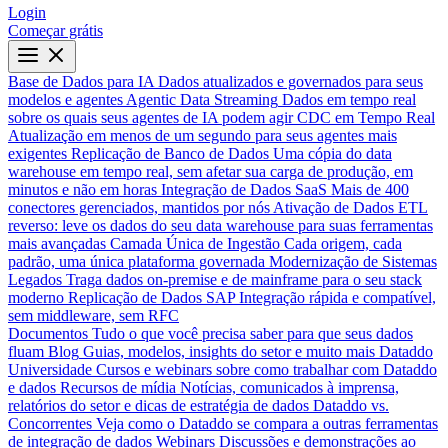
Login
Começar grátis
Base de Dados para IA
Dados atualizados e governados para seus
modelos e agentes
Agentic Data Streaming
Dados em tempo real
sobre os quais seus agentes de IA podem agir
CDC em Tempo Real
Atualização em menos de um segundo para seus agentes mais
exigentes
Replicação de Banco de Dados
Uma cópia do data
warehouse em tempo real, sem afetar sua carga de produção, em
minutos e não em horas
Integração de Dados SaaS
Mais de 400
conectores gerenciados, mantidos por nós
Ativação de Dados
ETL
reverso: leve os dados do seu data warehouse para suas ferramentas
mais avançadas
Camada Única de Ingestão
Cada origem, cada
padrão, uma única plataforma governada
Modernização de Sistemas
Legados
Traga dados on-premise e de mainframe para o seu stack
moderno
Replicação de Dados SAP
Integração rápida e compatível,
sem middleware, sem RFC
Documentos
Tudo o que você precisa saber para que seus dados
fluam
Blog
Guias, modelos, insights do setor e muito mais
Dataddo
Universidade
Cursos e webinars sobre como trabalhar com Dataddo
e dados
Recursos de mídia
Notícias, comunicados à imprensa,
relatórios do setor e dicas de estratégia de dados
Dataddo vs.
Concorrentes
Veja como o Dataddo se compara a outras ferramentas
de integração de dados
Webinars
Discussões e demonstrações ao