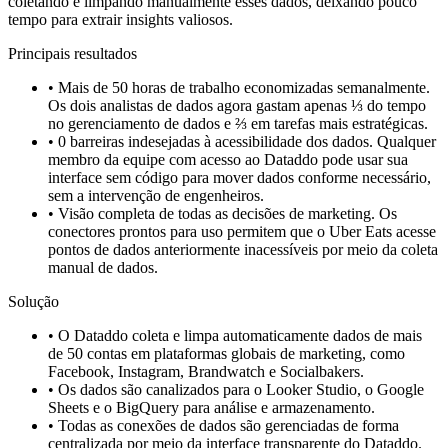
coletando e limpando manualmente esses dados, deixando pouco
tempo para extrair insights valiosos.
Principais resultados
•
Mais de 50 horas de trabalho economizadas semanalmente.
Os dois analistas de dados agora gastam apenas ⅓ do tempo
no gerenciamento de dados e ⅔ em tarefas mais estratégicas.
•
0 barreiras indesejadas à acessibilidade dos dados. Qualquer
membro da equipe com acesso ao Dataddo pode usar sua
interface sem código para mover dados conforme necessário,
sem a intervenção de engenheiros.
•
Visão completa de todas as decisões de marketing. Os
conectores prontos para uso permitem que o Uber Eats acesse
pontos de dados anteriormente inacessíveis por meio da coleta
manual de dados.
Solução
•
O Dataddo coleta e limpa automaticamente dados de mais
de 50 contas em plataformas globais de marketing, como
Facebook, Instagram, Brandwatch e Socialbakers.
•
Os dados são canalizados para o Looker Studio, o Google
Sheets e o BigQuery para análise e armazenamento.
•
Todas as conexões de dados são gerenciadas de forma
centralizada por meio da interface transparente do Dataddo.