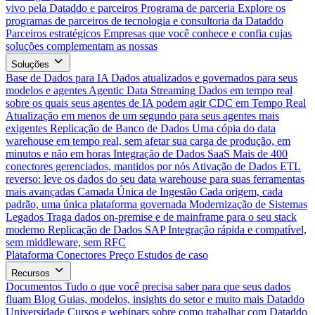
vivo pela Dataddo e parceiros
Programa de parceria
Explore os
programas de parceiros de tecnologia e consultoria da Dataddo
Parceiros estratégicos
Empresas que você conhece e confia cujas
soluções complementam as nossas
Soluções
Base de Dados para IA
Dados atualizados e governados para seus
modelos e agentes
Agentic Data Streaming
Dados em tempo real
sobre os quais seus agentes de IA podem agir
CDC em Tempo Real
Atualização em menos de um segundo para seus agentes mais
exigentes
Replicação de Banco de Dados
Uma cópia do data
warehouse em tempo real, sem afetar sua carga de produção, em
minutos e não em horas
Integração de Dados SaaS
Mais de 400
conectores gerenciados, mantidos por nós
Ativação de Dados
ETL
reverso: leve os dados do seu data warehouse para suas ferramentas
mais avançadas
Camada Única de Ingestão
Cada origem, cada
padrão, uma única plataforma governada
Modernização de Sistemas
Legados
Traga dados on-premise e de mainframe para o seu stack
moderno
Replicação de Dados SAP
Integração rápida e compatível,
sem middleware, sem RFC
Plataforma
Conectores
Preço
Estudos de caso
Recursos
Documentos
Tudo o que você precisa saber para que seus dados
fluam
Blog
Guias, modelos, insights do setor e muito mais
Dataddo
Universidade
Cursos e webinars sobre como trabalhar com Dataddo