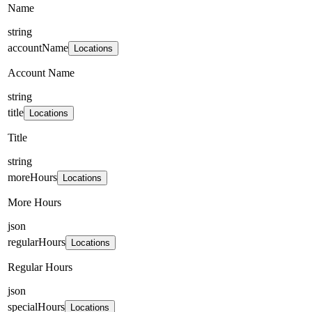
Name
string
accountName
Locations
Account Name
string
title
Locations
Title
string
moreHours
Locations
More Hours
json
regularHours
Locations
Regular Hours
json
specialHours
Locations