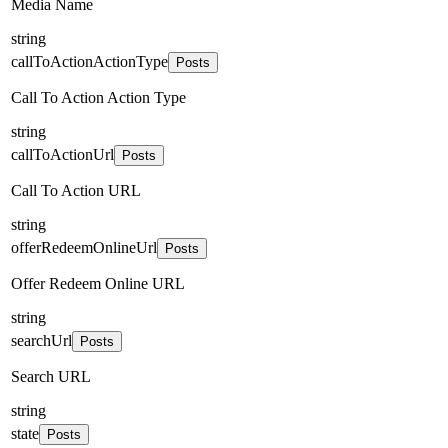
Media Name
string
callToActionActionType
Posts
Call To Action Action Type
string
callToActionUrl
Posts
Call To Action URL
string
offerRedeemOnlineUrl
Posts
Offer Redeem Online URL
string
searchUrl
Posts
Search URL
string
state
Posts