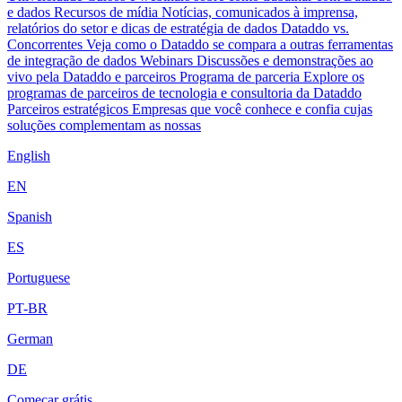
e dados
Recursos de mídia
Notícias, comunicados à imprensa,
relatórios do setor e dicas de estratégia de dados
Dataddo vs.
Concorrentes
Veja como o Dataddo se compara a outras ferramentas
de integração de dados
Webinars
Discussões e demonstrações ao
vivo pela Dataddo e parceiros
Programa de parceria
Explore os
programas de parceiros de tecnologia e consultoria da Dataddo
Parceiros estratégicos
Empresas que você conhece e confia cujas
soluções complementam as nossas
English
EN
Spanish
ES
Portuguese
PT-BR
German
DE
Começar grátis