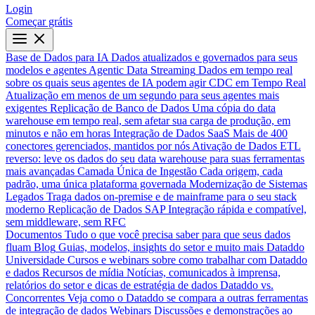
Login
Começar grátis
Base de Dados para IA
Dados atualizados e governados para seus
modelos e agentes
Agentic Data Streaming
Dados em tempo real
sobre os quais seus agentes de IA podem agir
CDC em Tempo Real
Atualização em menos de um segundo para seus agentes mais
exigentes
Replicação de Banco de Dados
Uma cópia do data
warehouse em tempo real, sem afetar sua carga de produção, em
minutos e não em horas
Integração de Dados SaaS
Mais de 400
conectores gerenciados, mantidos por nós
Ativação de Dados
ETL
reverso: leve os dados do seu data warehouse para suas ferramentas
mais avançadas
Camada Única de Ingestão
Cada origem, cada
padrão, uma única plataforma governada
Modernização de Sistemas
Legados
Traga dados on-premise e de mainframe para o seu stack
moderno
Replicação de Dados SAP
Integração rápida e compatível,
sem middleware, sem RFC
Documentos
Tudo o que você precisa saber para que seus dados
fluam
Blog
Guias, modelos, insights do setor e muito mais
Dataddo
Universidade
Cursos e webinars sobre como trabalhar com Dataddo
e dados
Recursos de mídia
Notícias, comunicados à imprensa,
relatórios do setor e dicas de estratégia de dados
Dataddo vs.
Concorrentes
Veja como o Dataddo se compara a outras ferramentas
de integração de dados
Webinars
Discussões e demonstrações ao