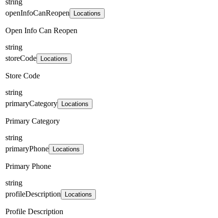
string
openInfoCanReopen
Locations
Open Info Can Reopen
string
storeCode
Locations
Store Code
string
primaryCategory
Locations
Primary Category
string
primaryPhone
Locations
Primary Phone
string
profileDescription
Locations
Profile Description