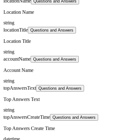
locationName
Questions and Answers
Location Name
string
locationTitle
Questions and Answers
Location Title
string
accountName
Questions and Answers
Account Name
string
topAnswersText
Questions and Answers
Top Answers Text
string
topAnswersCreateTime
Questions and Answers
Top Answers Create Time
datetime