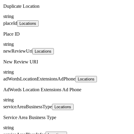
Duplicate Location
string
placeId
Locations
Place ID
string
newReviewUri
Locations
New Review URI
string
adWordsLocationExtensionsAdPhone
Locations
AdWords Location Extensions Ad Phone
string
serviceAreaBusinessType
Locations
Service Area Business Type
string