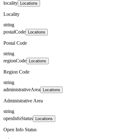
locality
Locations
Locality
string
postalCode
Locations
Postal Code
string
regionCode
Locations
Region Code
string
administrativeArea
Locations
Administrative Area
string
openInfoStatus
Locations
Open Info Status