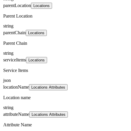
parentLocation
Locations
Parent Location
string
parentChain
Locations
Parent Chain
string
serviceItems
Locations
Service Items
json
locationName
Locations Attributes
Location name
string
attributeName
Locations Attributes
Attribute Name