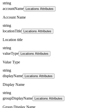
string
accountName
Locations Attributes
Account Name
string
locationTitle
Locations Attributes
Location title
string
valueType
Locations Attributes
Value Type
string
displayName
Locations Attributes
Display Name
string
groupDisplayName
Locations Attributes
Group Display Name