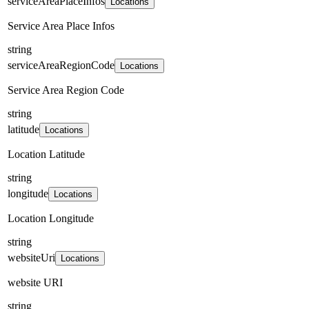
serviceAreaPlaceInfos
Locations
Service Area Place Infos
string
serviceAreaRegionCode
Locations
Service Area Region Code
string
latitude
Locations
Location Latitude
string
longitude
Locations
Location Longitude
string
websiteUri
Locations
website URI
string