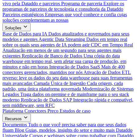
vivo pela Dataddo e parceiros
Programa de parceria
Explore os
programas de parceiros de tecnologia e consultoria da Dataddo
Parceiros estratégicos
Empresas que você conhece e confia cujas
soluções complementam as nossas
Soluções
Base de Dados para IA
Dados atualizados e governados para seus
modelos e agentes
Agentic Data Streaming
Dados em tempo real
sobre os quais seus agentes de IA podem agir
CDC em Tempo Real
Atualização em menos de um segundo para seus agentes mais
exigentes
Replicação de Banco de Dados
Uma cópia do data
warehouse em tempo real, sem afetar sua carga de produção, em
minutos e não em horas
Integração de Dados SaaS
Mais de 400
conectores gerenciados, mantidos por nós
Ativação de Dados
ETL
reverso: leve os dados do seu data warehouse para suas ferramentas
mais avançadas
Camada Única de Ingestão
Cada origem, cada
padrão, uma única plataforma governada
Modernização de Sistemas
Legados
Traga dados on-premise e de mainframe para o seu stack
moderno
Replicação de Dados SAP
Integração rápida e compatível,
sem middleware, sem RFC
Plataforma
Conectores
Preço
Estudos de caso
Recursos
Documentos
Tudo o que você precisa saber para que seus dados
fluam
Blog
Guias, modelos, insights do setor e muito mais
Dataddo
Universidade
Cursos e webinars sobre como trabalhar com Dataddo