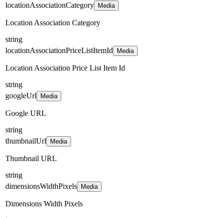
locationAssociationCategory
Media
Location Association Category
string
locationAssociationPriceListItemId
Media
Location Association Price List Item Id
string
googleUrl
Media
Google URL
string
thumbnailUrl
Media
Thumbnail URL
string
dimensionsWidthPixels
Media
Dimensions Width Pixels