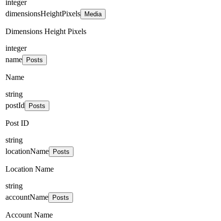
integer
dimensionsHeightPixels
Media
Dimensions Height Pixels
integer
name
Posts
Name
string
postId
Posts
Post ID
string
locationName
Posts
Location Name
string
accountName
Posts
Account Name