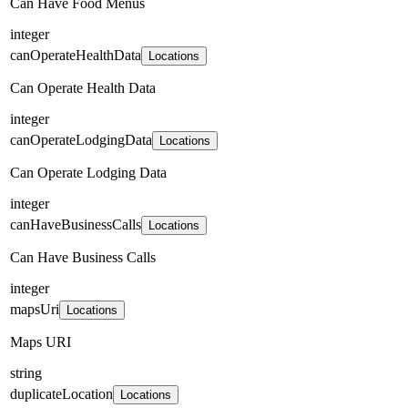
Can Have Food Menus
integer
canOperateHealthData
Locations
Can Operate Health Data
integer
canOperateLodgingData
Locations
Can Operate Lodging Data
integer
canHaveBusinessCalls
Locations
Can Have Business Calls
integer
mapsUri
Locations
Maps URI
string
duplicateLocation
Locations