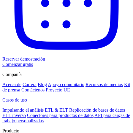
Reservar demostración
Comenzar gratis
Compañía
Acerca de
Carrera
Blog
Apoyo comunitario
Recursos de medios
Kit
de prensa
Contáctenos
Proyecto UE
Casos de uso
Impulsando el análisis
ETL & ELT
Replicación de bases de datos
ETL inverso
Conectores para productos de datos
API para cargas de
trabajo personalizadas
Producto