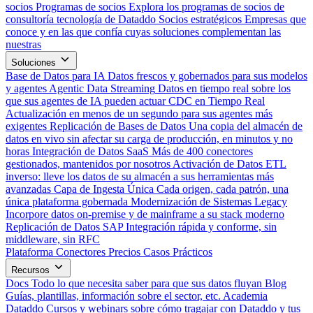
socios
Programas de socios
Explora los programas de socios de
consultoría tecnología de Dataddo
Socios estratégicos
Empresas que
conoce y en las que confía cuyas soluciones complementan las
nuestras
Soluciones
Base de Datos para IA
Datos frescos y gobernados para sus modelos
y agentes
Agentic Data Streaming
Datos en tiempo real sobre los
que sus agentes de IA pueden actuar
CDC en Tiempo Real
Actualización en menos de un segundo para sus agentes más
exigentes
Replicación de Bases de Datos
Una copia del almacén de
datos en vivo sin afectar su carga de producción, en minutos y no
horas
Integración de Datos SaaS
Más de 400 conectores
gestionados, mantenidos por nosotros
Activación de Datos
ETL
inverso: lleve los datos de su almacén a sus herramientas más
avanzadas
Capa de Ingesta Única
Cada origen, cada patrón, una
única plataforma gobernada
Modernización de Sistemas Legacy
Incorpore datos on-premise y de mainframe a su stack moderno
Replicación de Datos SAP
Integración rápida y conforme, sin
middleware, sin RFC
Plataforma
Conectores
Precios
Casos Prácticos
Recursos
Docs
Todo lo que necesita saber para que sus datos fluyan
Blog
Guías, plantillas, información sobre el sector, etc.
Academia
Dataddo
Cursos y webinars sobre cómo tragajar con Dataddo y tus