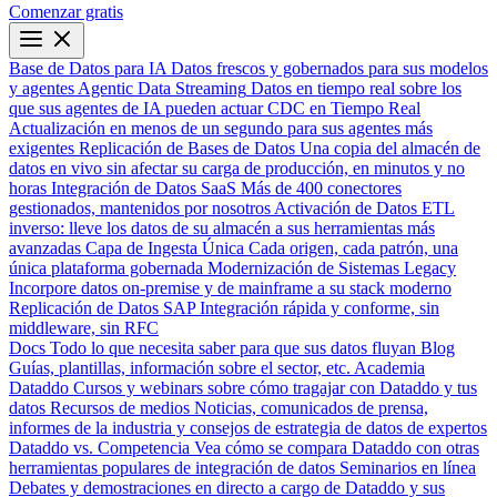
Comenzar gratis
Base de Datos para IA
Datos frescos y gobernados para sus modelos
y agentes
Agentic Data Streaming
Datos en tiempo real sobre los
que sus agentes de IA pueden actuar
CDC en Tiempo Real
Actualización en menos de un segundo para sus agentes más
exigentes
Replicación de Bases de Datos
Una copia del almacén de
datos en vivo sin afectar su carga de producción, en minutos y no
horas
Integración de Datos SaaS
Más de 400 conectores
gestionados, mantenidos por nosotros
Activación de Datos
ETL
inverso: lleve los datos de su almacén a sus herramientas más
avanzadas
Capa de Ingesta Única
Cada origen, cada patrón, una
única plataforma gobernada
Modernización de Sistemas Legacy
Incorpore datos on-premise y de mainframe a su stack moderno
Replicación de Datos SAP
Integración rápida y conforme, sin
middleware, sin RFC
Docs
Todo lo que necesita saber para que sus datos fluyan
Blog
Guías, plantillas, información sobre el sector, etc.
Academia
Dataddo
Cursos y webinars sobre cómo tragajar con Dataddo y tus
datos
Recursos de medios
Noticias, comunicados de prensa,
informes de la industria y consejos de estrategia de datos de expertos
Dataddo vs. Competencia
Vea cómo se compara Dataddo con otras
herramientas populares de integración de datos
Seminarios en línea
Debates y demostraciones en directo a cargo de Dataddo y sus