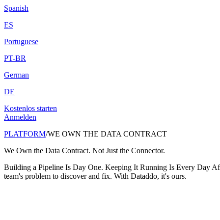
Spanish
ES
Portuguese
PT-BR
German
DE
Kostenlos starten
Anmelden
PLATFORM
/
WE OWN THE DATA CONTRACT
We Own the Data Contract. Not Just the Connector.
Building a Pipeline Is Day One. Keeping It Running Is Every Day Aft
team's problem to discover and fix. With Dataddo, it's ours.