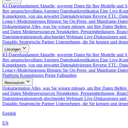
KI-Datenfundament
Aktuelle, governte Daten für Ihre Modelle und 
Ihre anspruchsvollsten Agenten
Datenbankreplikation
Eine Live-Kopi
Konnektoren, von uns gewartet
Datenaktivierung
Reverse ETL: Data
Legacy-Modernisierung
Bringen Sie On-Prem- und Mainframe-Daten
Dokumentation
Alles, was Sie wissen müssen, um Ihre Daten fließen 
und Daten
Medienressourcen
Neuigkeiten, Pressemitteilungen, Branc
Datenintegrationstools abschneidet
Webinare
Live-Diskussionen und 
Dataddo
Strategische Partner
Unternehmen, die Sie kennen und denen
Lösungen
KI-Datenfundament
Aktuelle, governte Daten für Ihre Modelle und 
Ihre anspruchsvollsten Agenten
Datenbankreplikation
Eine Live-Kopi
Konnektoren, von uns gewartet
Datenaktivierung
Reverse ETL: Data
Legacy-Modernisierung
Bringen Sie On-Prem- und Mainframe-Daten
Plattform
Konnektoren
Preise
Fallstudien
Ressourcen
Dokumentation
Alles, was Sie wissen müssen, um Ihre Daten fließen 
und Daten
Medienressourcen
Neuigkeiten, Pressemitteilungen, Branc
Datenintegrationstools abschneidet
Webinare
Live-Diskussionen und 
Dataddo
Strategische Partner
Unternehmen, die Sie kennen und denen
English
EN