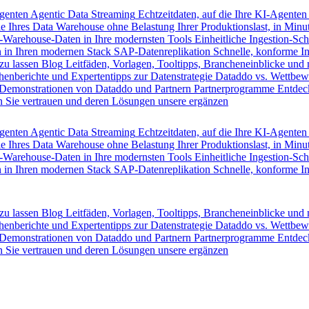
Agenten
Agentic Data Streaming
Echtzeitdaten, auf die Ihre KI-Agenten
e Ihres Data Warehouse ohne Belastung Ihrer Produktionslast, in Minut
-Warehouse-Daten in Ihre modernsten Tools
Einheitliche Ingestion-Sch
 in Ihren modernen Stack
SAP-Datenreplikation
Schnelle, konforme I
zu lassen
Blog
Leitfäden, Vorlagen, Tooltipps, Brancheneinblicke und
henberichte und Expertentipps zur Datenstrategie
Dataddo vs. Wettbew
Demonstrationen von Dataddo und Partnern
Partnerprogramme
Entdec
 Sie vertrauen und deren Lösungen unsere ergänzen
Agenten
Agentic Data Streaming
Echtzeitdaten, auf die Ihre KI-Agenten
e Ihres Data Warehouse ohne Belastung Ihrer Produktionslast, in Minut
-Warehouse-Daten in Ihre modernsten Tools
Einheitliche Ingestion-Sch
 in Ihren modernen Stack
SAP-Datenreplikation
Schnelle, konforme I
zu lassen
Blog
Leitfäden, Vorlagen, Tooltipps, Brancheneinblicke und
henberichte und Expertentipps zur Datenstrategie
Dataddo vs. Wettbew
Demonstrationen von Dataddo und Partnern
Partnerprogramme
Entdec
 Sie vertrauen und deren Lösungen unsere ergänzen